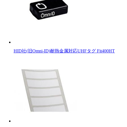
HID社(旧Omni-ID)耐熱金属対応UHFタグ Fit400HT