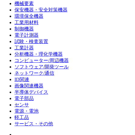
機械要素
保安機器・安全対策機器
環境保全機器
工業用材料
制御機器
電子計測器
試験・検査装置
工業計器
分析機器・理化学機器
コンピューター/周辺機器
ソフトウェア/開発ツール
ネットワーク/通信
ID関連
画像関連機器
半導体デバイス
電子部品
センサ
電源・電池
軽工品
サービス・その他