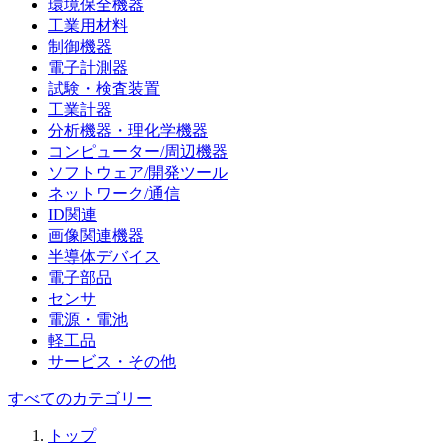
環境保全機器
工業用材料
制御機器
電子計測器
試験・検査装置
工業計器
分析機器・理化学機器
コンピューター/周辺機器
ソフトウェア/開発ツール
ネットワーク/通信
ID関連
画像関連機器
半導体デバイス
電子部品
センサ
電源・電池
軽工品
サービス・その他
すべてのカテゴリー
トップ