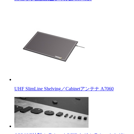
UHF SlimLine Shelving／Cabinetアンテナ A7060