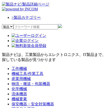
>
製品カテゴリー
製品ナビは、工業製品からエレクトロニクス、IT製品まで、
探している製品が見つかります
工作機械
機械工具/作業工具
産業用機械
物流・搬送・包装機器
化学機械
流体機器
機械要素
保安機器・安全対策機器