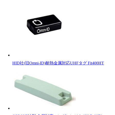
HID社(旧Omni-ID)耐熱金属対応UHFタグ Fit400HT