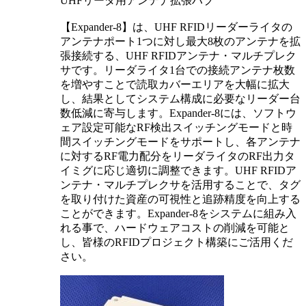
UHFリーダ用アンテナ拡張ハブ
【Expander-8】は、UHF RFIDリーダーライタの
アンテナポート1つに対し最大8枚のアンテナを拡
張接続する、UHF RFIDアンテナ・マルチプレク
サです。リーダライタ1台での接続アンテナ枚数
を増やすことで読取カバーエリアを大幅に拡大
し、結果としてシステム構成に必要なリーダー台
数低減に寄与します。Expander-8には、ソフトウ
ェア設定可能なRF検出スイッチングモードと時
間スイッチングモードをサポートし、各アンテナ
に対するRF電力配分をリーダライタのRF出力タ
イミグに応じ適切に調整できます。UHF RFIDア
ンテナ・マルチプレクサを活用することで、タグ
を取り付けた資産の可視性と追跡精度を向上する
ことができます。Expander-8をシステムに組み入
れる事で、ハードウェアコストの削減を可能と
し、皆様のRFIDプロジェクト構築にご活用くだ
さい。