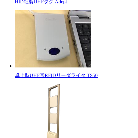
HID社製UHFタグ Adept
卓上型UHF帯RFIDリーダライタ TS50