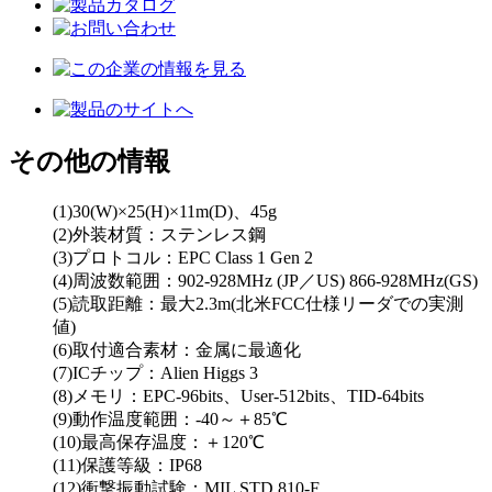
その他の情報
(1)30(W)×25(H)×11m(D)、45g
(2)外装材質：ステンレス鋼
(3)プロトコル：EPC Class 1 Gen 2
(4)周波数範囲：902-928MHz (JP／US) 866-928MHz(GS)
(5)読取距離：最大2.3m(北米FCC仕様リーダでの実測
値)
(6)取付適合素材：金属に最適化
(7)ICチップ：Alien Higgs 3
(8)メモリ：EPC-96bits、User-512bits、TID-64bits
(9)動作温度範囲：-40～＋85℃
(10)最高保存温度：＋120℃
(11)保護等級：IP68
(12)衝撃振動試験：MIL STD 810-F