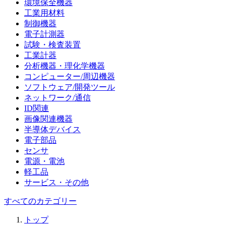
環境保全機器
工業用材料
制御機器
電子計測器
試験・検査装置
工業計器
分析機器・理化学機器
コンピューター/周辺機器
ソフトウェア/開発ツール
ネットワーク/通信
ID関連
画像関連機器
半導体デバイス
電子部品
センサ
電源・電池
軽工品
サービス・その他
すべてのカテゴリー
トップ