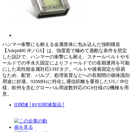
ハンマー衝撃にも耐える金属筐体に包み込んだ強靭構造
【Adept400 JP／GS】は、強度面で極めて過酷な条件を想定
した設計で、ハンマーの衝撃にも耐え、スチールベルトやモ
ールドでの半永久固定によりフィールドでの長期運用を可能
にした高性能金属対応UHFタグ。ベルトや接着固定が容易
なため、配管、バルブ、処理装置などへの長期間の個体識別
用途に好適。920MHzに特化し通信距離を重視したUS／JP仕
様、欧州を含むグローバル周波数対応のGS仕様の2機種を用
意。
ID関連
│
RFID関連製品
│