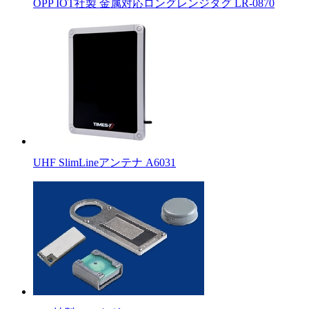
OPP IOT社製 金属対応ロングレンジタグ LR-0870
UHF SlimLineアンテナ A6031