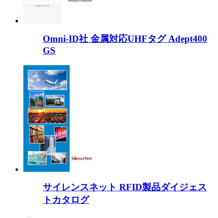
Omni-ID社 金属対応UHFタグ Adept400
GS
サイレンスネット RFID製品ダイジェス
トカタログ