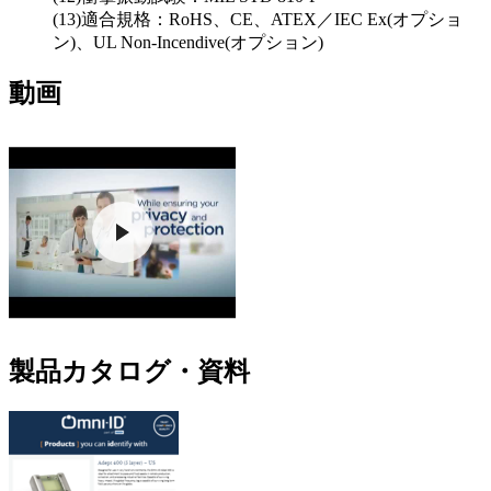
(13)適合規格：RoHS、CE、ATEX／IEC Ex(オプショ
ン)、UL Non-Incendive(オプション)
動画
製品カタログ・資料