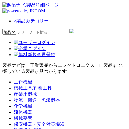
>
製品カテゴリー
製品ナビは、工業製品からエレクトロニクス、IT製品まで、
探している製品が見つかります
工作機械
機械工具/作業工具
産業用機械
物流・搬送・包装機器
化学機械
流体機器
機械要素
保安機器・安全対策機器