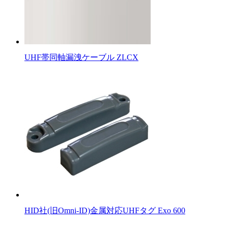
UHF帯同軸漏洩ケーブル ZLCX
HID社(旧Omni-ID)金属対応UHFタグ Exo 600