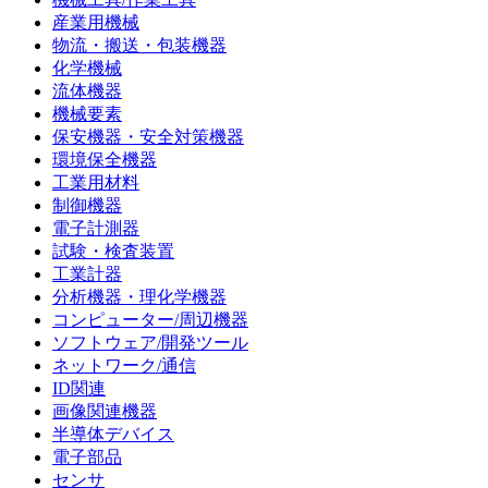
産業用機械
物流・搬送・包装機器
化学機械
流体機器
機械要素
保安機器・安全対策機器
環境保全機器
工業用材料
制御機器
電子計測器
試験・検査装置
工業計器
分析機器・理化学機器
コンピューター/周辺機器
ソフトウェア/開発ツール
ネットワーク/通信
ID関連
画像関連機器
半導体デバイス
電子部品
センサ