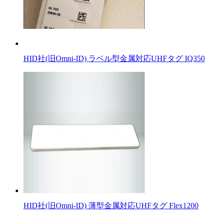
HID社(旧Omni-ID) ラベル型金属対応UHFタグ IQ350
HID社(旧Omni-ID) 薄型金属対応UHFタグ Flex1200