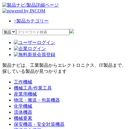
>
製品カテゴリー
製品ナビは、工業製品からエレクトロニクス、IT製品まで、
探している製品が見つかります
工作機械
機械工具/作業工具
産業用機械
物流・搬送・包装機器
化学機械
流体機器
機械要素
保安機器・安全対策機器