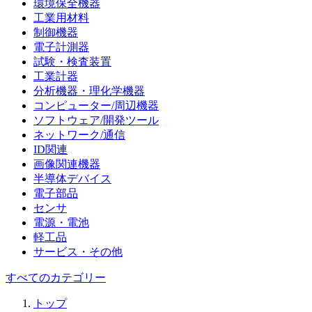
環境保全機器
工業用材料
制御機器
電子計測器
試験・検査装置
工業計器
分析機器・理化学機器
コンピューター/周辺機器
ソフトウェア/開発ツール
ネットワーク/通信
ID関連
画像関連機器
半導体デバイス
電子部品
センサ
電源・電池
軽工品
サービス・その他
すべてのカテゴリー
トップ