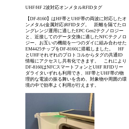
UHF/HF 2波対応オンメタルRFIDタグ
【DF-8160】はHF帯とUHF帯の両波に対応したオ
ンメタル(金属対応)RFIDタグ。 距離を隔てたロ
ングレンジ運用に適したEPC Gen2テクノロジー
と、近接してのデータ交換に適したNFCテクノロ
ジー、お互いの機能を一つのダイに組み合わせた
EM4425チップをDF-8160に搭載しました。 HF
とUHFそれぞれのプロトコルからタグの共通ID
情報にアクセスし共有化できます。 これにより
DF-8160はNFCスマートフォンとUHF RFIDリー
ダライタいずれも利用でき、HF帯とUHF帯の物
理的な電波の振る舞いを含め、対象物や周囲の環
境の中で効率よく利用が行えます。