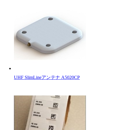
UHF SlimLineアンテナ A5020CP