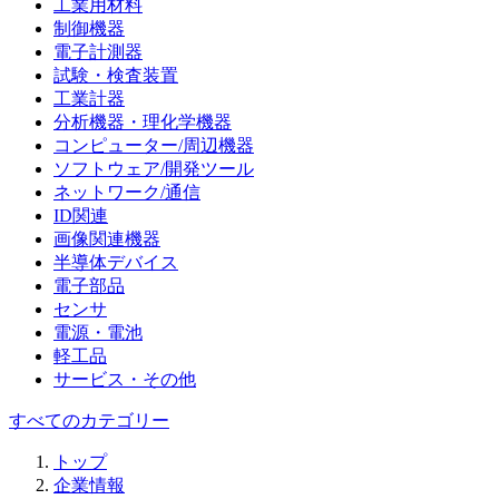
工業用材料
制御機器
電子計測器
試験・検査装置
工業計器
分析機器・理化学機器
コンピューター/周辺機器
ソフトウェア/開発ツール
ネットワーク/通信
ID関連
画像関連機器
半導体デバイス
電子部品
センサ
電源・電池
軽工品
サービス・その他
すべてのカテゴリー
トップ
企業情報