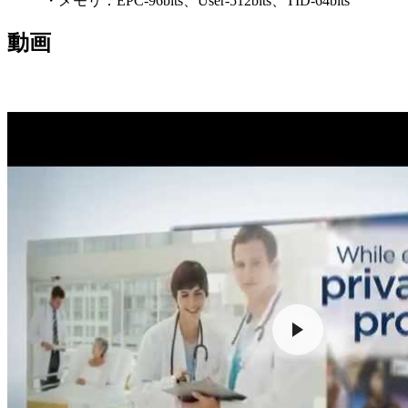
・メモリ：EPC-96bits、User-512bits、TID-64bits
動画