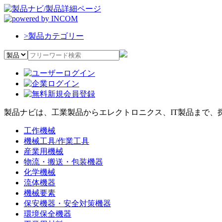
>
製品カテゴリー
製品ナビは、工業製品からエレクトロニクス、IT製品まで、
工作機械
機械工具/作業工具
産業用機械
物流・搬送・包装機器
化学機械
流体機器
機械要素
保安機器・安全対策機器
環境保全機器