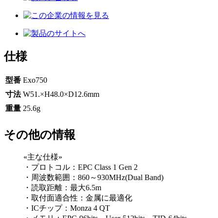
仕様
型番
Exo750
寸法
W51.×H48.0×D12.6mm
重量
25.6g
その他の情報
«主な仕様»
・プロトコル：EPC Class 1 Gen 2
・周波数範囲：860～930MHz(Dual Band)
・読取距離：最大6.5m
・取付面適合性：金属に最適化
・ICチップ：Monza 4 QT