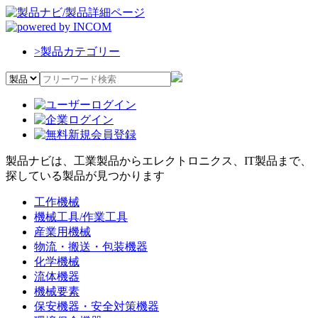
>
製品カテゴリー
製品ナビは、工業製品からエレクトロニクス、IT製品まで、
探している製品が見つかります
工作機械
機械工具/作業工具
産業用機械
物流・搬送・包装機器
化学機械
流体機器
機械要素
保安機器・安全対策機器