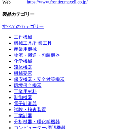
https://www.frontier.maxell.co.jp/
Web：
製品カテゴリー
すべてのカテゴリー
工作機械
機械工具/作業工具
産業用機械
物流・搬送・包装機器
化学機械
流体機器
機械要素
保安機器・安全対策機器
環境保全機器
工業用材料
制御機器
電子計測器
試験・検査装置
工業計器
分析機器・理化学機器
コンピューター/周辺機器