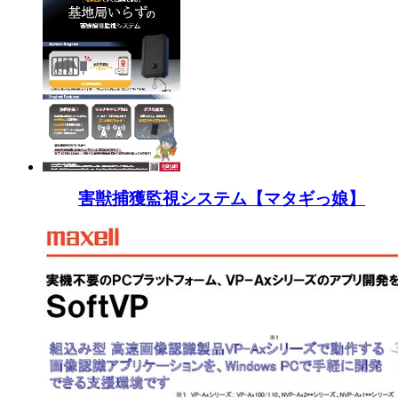
害獣捕獲監視システム【マタギっ娘】