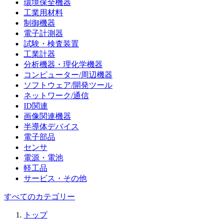
環境保全機器
工業用材料
制御機器
電子計測器
試験・検査装置
工業計器
分析機器・理化学機器
コンピューター/周辺機器
ソフトウェア/開発ツール
ネットワーク/通信
ID関連
画像関連機器
半導体デバイス
電子部品
センサ
電源・電池
軽工品
サービス・その他
すべてのカテゴリー
トップ