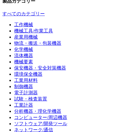
製品カテゴリー
すべてのカテゴリー
工作機械
機械工具/作業工具
産業用機械
物流・搬送・包装機器
化学機械
流体機器
機械要素
保安機器・安全対策機器
環境保全機器
工業用材料
制御機器
電子計測器
試験・検査装置
工業計器
分析機器・理化学機器
コンピューター/周辺機器
ソフトウェア/開発ツール
ネットワーク/通信