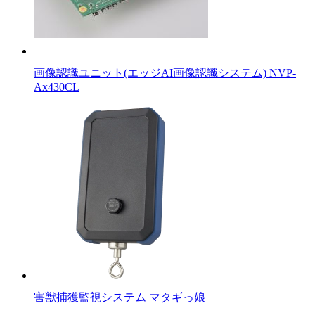
画像認識ユニット(エッジAI画像認識システム) NVP-
Ax430CL
害獣捕獲監視システム マタギっ娘