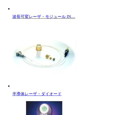
波長可変レーザ・モジュール IN…
半導体レーザ・ダイオード