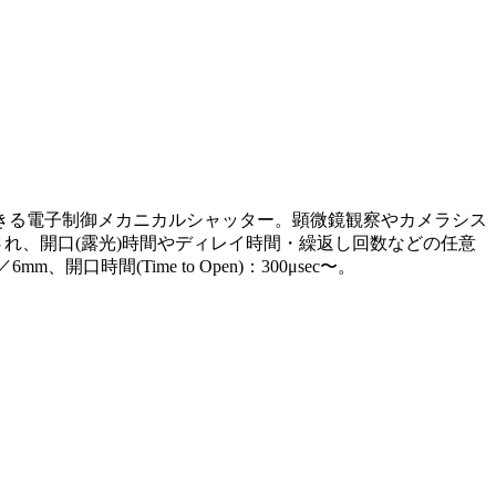
ができる電子制御メカニカルシャッター。顕微鏡観察やカメラシス
れ、開口(露光)時間やディレイ時間・繰返し回数などの任意
(Time to Open)：300μsec〜。