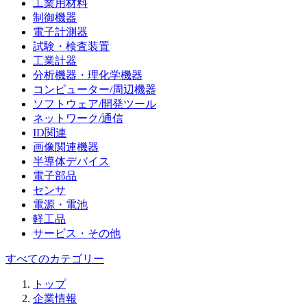
工業用材料
制御機器
電子計測器
試験・検査装置
工業計器
分析機器・理化学機器
コンピューター/周辺機器
ソフトウェア/開発ツール
ネットワーク/通信
ID関連
画像関連機器
半導体デバイス
電子部品
センサ
電源・電池
軽工品
サービス・その他
すべてのカテゴリー
トップ
企業情報