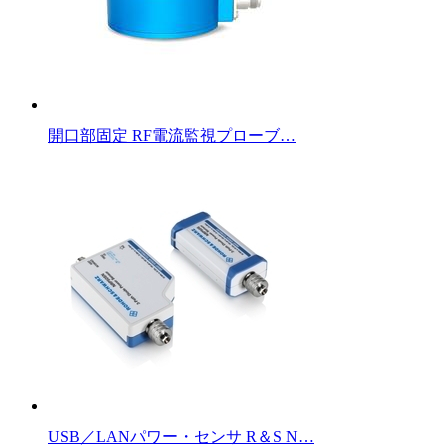
開口部固定 RF電流監視プローブ…
USB／LANパワー・センサ R＆S N…