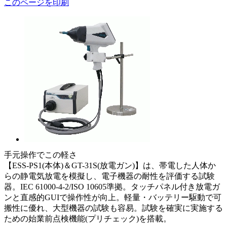
このページを印刷
手元操作でこの軽さ
【ESS-PS1(本体)＆GT-31S(放電ガン)】は、帯電した人体か
らの静電気放電を模擬し、電子機器の耐性を評価する試験
器。IEC 61000-4-2/ISO 10605準拠。タッチパネル付き放電ガ
ンと直感的GUIで操作性が向上。軽量・バッテリー駆動で可
搬性に優れ、大型機器の試験も容易。試験を確実に実施する
ための始業前点検機能(プリチェック)を搭載。