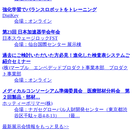
強化学習でバランスロボットをトレーニング
DigiKey
会場：オンライン
第23回 日本加速器学会年会
日本スウェージロックFST
会場：仙台国際センター 展示棟
過去にご検討いただいた方必見！進化した検査表システムご
紹介セミナー
(株)マーブル エンベデッドプロダクト事業本部 プロダク
ト事業部
会場：オンライン
メディカルコンソーシアム準備委員会 医療部材分科会 第
２回製品・部材…
ホッティーポリマー(株)
会場：ナガセグローバル人財開発センター（東京都渋
谷区千駄ヶ谷4-8-13） [最…
最新展示会情報をもっと見る>>