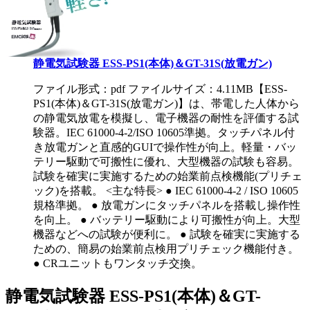
静電気試験器 ESS-PS1(本体)＆GT-31S(放電ガン)
ファイル形式：pdf ファイルサイズ：4.11MB
【ESS-
PS1(本体)＆GT-31S(放電ガン)】は、帯電した人体から
の静電気放電を模擬し、電子機器の耐性を評価する試
験器。IEC 61000-4-2/ISO 10605準拠。タッチパネル付
き放電ガンと直感的GUIで操作性が向上。軽量・バッ
テリー駆動で可搬性に優れ、大型機器の試験も容易。
試験を確実に実施するための始業前点検機能(プリチェ
ック)を搭載。 <主な特長> ● IEC 61000-4-2 / ISO 10605
規格準拠。 ● 放電ガンにタッチパネルを搭載し操作性
を向上。 ● バッテリー駆動により可搬性が向上。大型
機器などへの試験が便利に。 ● 試験を確実に実施する
ための、簡易の始業前点検用プリチェック機能付き。
● CRユニットもワンタッチ交換。
静電気試験器 ESS-PS1(本体)＆GT-