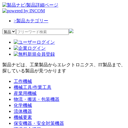
>
製品カテゴリー
製品ナビは、工業製品からエレクトロニクス、IT製品まで、
探している製品が見つかります
工作機械
機械工具/作業工具
産業用機械
物流・搬送・包装機器
化学機械
流体機器
機械要素
保安機器・安全対策機器