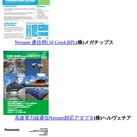
Nessum 通信用LSI Gen4-BPL
(株)メガチップス
高速電力線通信Nessum対応アダプタ
(株)ヘルヴェチア