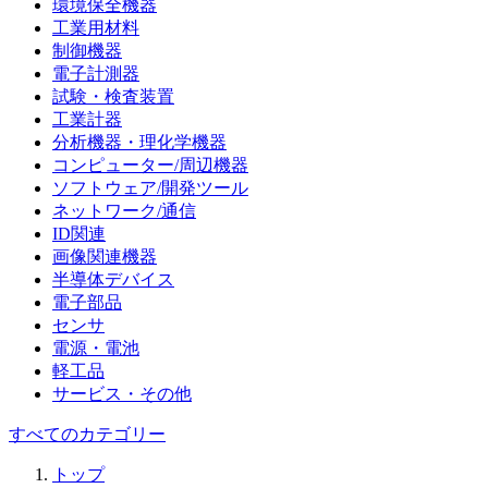
環境保全機器
工業用材料
制御機器
電子計測器
試験・検査装置
工業計器
分析機器・理化学機器
コンピューター/周辺機器
ソフトウェア/開発ツール
ネットワーク/通信
ID関連
画像関連機器
半導体デバイス
電子部品
センサ
電源・電池
軽工品
サービス・その他
すべてのカテゴリー
トップ