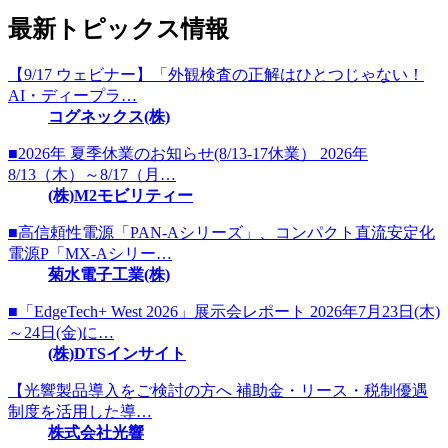
最新トピックス情報
【9/17 ウェビナー】「外観検査の正解はひとつじゃない！
AI・ディープラ…
コグネックス(株)
■2026年 夏季休業のお知らせ(8/13-17休業） 2026年
8/13（木）～8/17（月…
(株)M2モビリティー
■高信頼性電源「PAN-Aシリーズ」、コンパクト直流安定化
電源P「MX-Aシリー…
菊水電子工業(株)
■「EdgeTech+ West 2026」展示会レポート 2026年7月23日(木)
～24日(金)に…
(株)DTSインサイト
【光響製品導入をご検討の方へ 補助金・リース・税制優遇
制度を活用した導…
株式会社光響