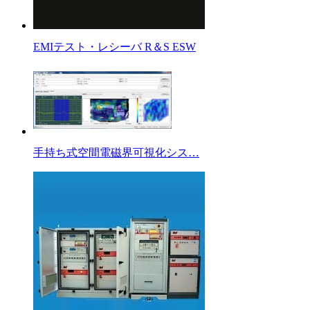
EMIテスト・レシーバ R＆S ESW
手持ち式空間電磁界可視化シス…