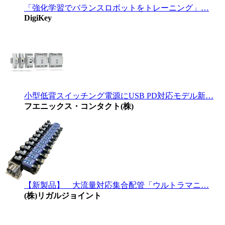
「強化学習でバランスロボットをトレーニング」…
DigiKey
小型低背スイッチング電源にUSB PD対応モデル新…
フエニックス・コンタクト(株)
【新製品】 大流量対応集合配管「ウルトラマニ…
(株)リガルジョイント