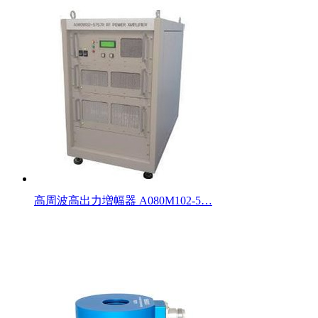
高周波高出力増幅器 A080M102-5…