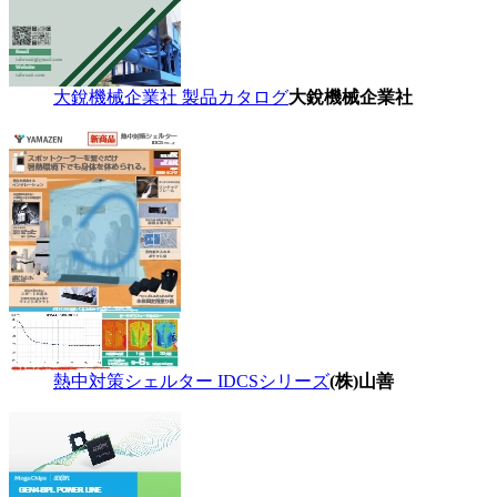
大銳機械企業社 製品カタログ
大銳機械企業社
熱中対策シェルター IDCSシリーズ
(株)山善