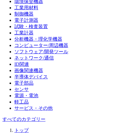
環境保全機器
工業用材料
制御機器
電子計測器
試験・検査装置
工業計器
分析機器・理化学機器
コンピューター/周辺機器
ソフトウェア/開発ツール
ネットワーク/通信
ID関連
画像関連機器
半導体デバイス
電子部品
センサ
電源・電池
軽工品
サービス・その他
すべてのカテゴリー
トップ