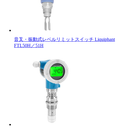
音叉・振動式レベルリミットスイッチ Liquiphant
FTL50H／51H