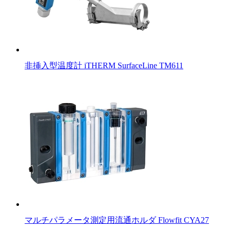
非挿入型温度計 iTHERM SurfaceLine TM611
マルチパラメータ測定用流通ホルダ Flowfit CYA27