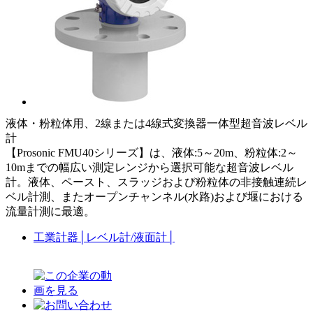
液体・粉粒体用、2線または4線式変換器一体型超音波レベル
計
【Prosonic FMU40シリーズ】は、液体:5～20m、粉粒体:2～
10mまでの幅広い測定レンジから選択可能な超音波レベル
計。液体、ペースト、スラッジおよび粉粒体の非接触連続レ
ベル計測、またオープンチャンネル(水路)および堰における
流量計測に最適。
工業計器
│
レベル計/液面計
│