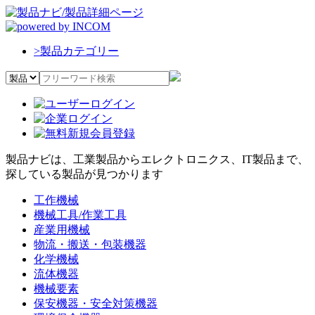
>
製品カテゴリー
製品ナビは、工業製品からエレクトロニクス、IT製品まで、
探している製品が見つかります
工作機械
機械工具/作業工具
産業用機械
物流・搬送・包装機器
化学機械
流体機器
機械要素
保安機器・安全対策機器