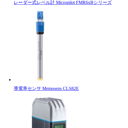
レーダー式レベル計 Micropilot FMR6xBシリーズ
導電率センサ Memosens CLS82E