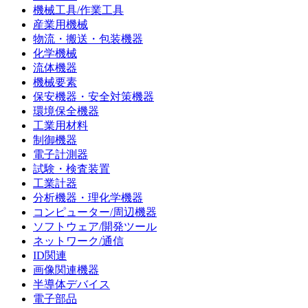
機械工具/作業工具
産業用機械
物流・搬送・包装機器
化学機械
流体機器
機械要素
保安機器・安全対策機器
環境保全機器
工業用材料
制御機器
電子計測器
試験・検査装置
工業計器
分析機器・理化学機器
コンピューター/周辺機器
ソフトウェア/開発ツール
ネットワーク/通信
ID関連
画像関連機器
半導体デバイス
電子部品