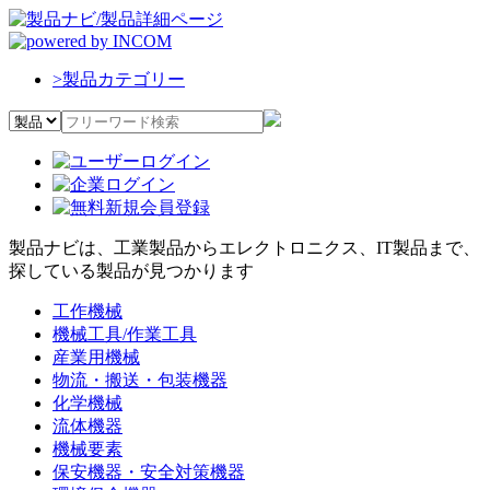
>
製品カテゴリー
製品ナビは、工業製品からエレクトロニクス、IT製品まで、
探している製品が見つかります
工作機械
機械工具/作業工具
産業用機械
物流・搬送・包装機器
化学機械
流体機器
機械要素
保安機器・安全対策機器