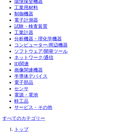
環境保全機器
工業用材料
制御機器
電子計測器
試験・検査装置
工業計器
分析機器・理化学機器
コンピューター/周辺機器
ソフトウェア/開発ツール
ネットワーク/通信
ID関連
画像関連機器
半導体デバイス
電子部品
センサ
電源・電池
軽工品
サービス・その他
すべてのカテゴリー
トップ