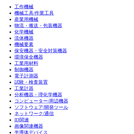
工作機械
機械工具/作業工具
産業用機械
物流・搬送・包装機器
化学機械
流体機器
機械要素
保安機器・安全対策機器
環境保全機器
工業用材料
制御機器
電子計測器
試験・検査装置
工業計器
分析機器・理化学機器
コンピューター/周辺機器
ソフトウェア/開発ツール
ネットワーク/通信
ID関連
画像関連機器
半導体デバイス