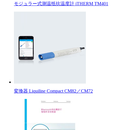
モジュラー式測温抵抗温度計 iTHERM TM401
変換器 Liquiline Compact CM82／CM72