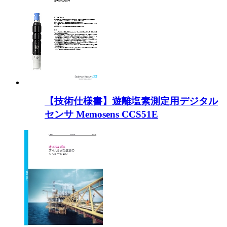
【技術仕様書】遊離塩素測定用デジタル
センサ Memosens CCS51E