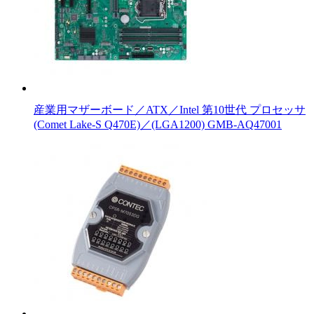
産業用マザーボード／ATX／Intel 第10世代 プロセッサ
(Comet Lake-S Q470E)／(LGA1200) GMB-AQ47001