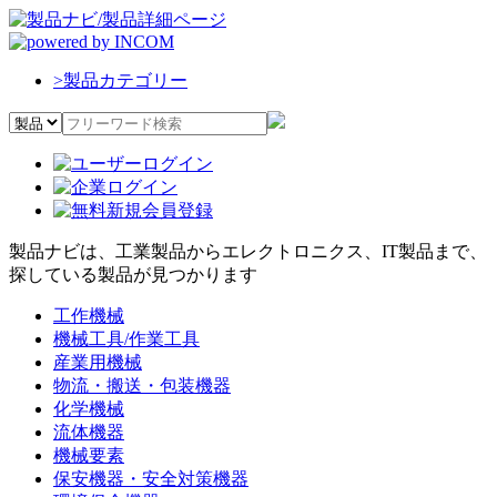
>
製品カテゴリー
製品ナビは、工業製品からエレクトロニクス、IT製品まで、
探している製品が見つかります
工作機械
機械工具/作業工具
産業用機械
物流・搬送・包装機器
化学機械
流体機器
機械要素
保安機器・安全対策機器