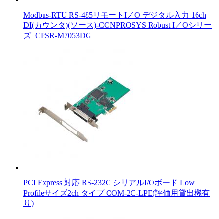
Modbus-RTU RS-485リモートI／O デジタル入力 16ch
DI(カウンタ)(ソース)-CONPROSYS Robust I／Oシリー
ズ_CPSR-M7053DG
PCI Express 対応 RS-232C シリアルI/Oボード Low
Profileサイズ2ch タイプ COM-2C-LPE(評価用貸出機有
り)