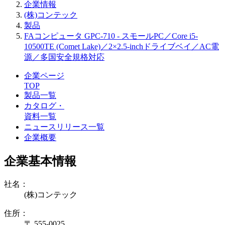
企業情報
(株)コンテック
製品
FAコンピュータ GPC-710 - スモールPC／Core i5-
10500TE (Comet Lake)／2×2.5-inchドライブベイ／AC電
源／多国安全規格対応
企業ページ
TOP
製品一覧
カタログ・
資料一覧
ニュースリリース一覧
企業概要
企業基本情報
社名：
(株)コンテック
住所：
〒 555-0025