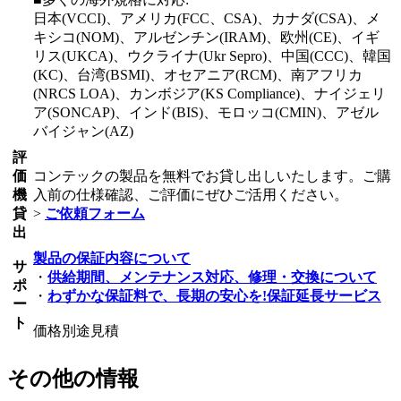
日本(VCCI)、アメリカ(FCC、CSA)、カナダ(CSA)、メ
キシコ(NOM)、アルゼンチン(IRAM)、欧州(CE)、イギ
リス(UKCA)、ウクライナ(Ukr Sepro)、中国(CCC)、韓国
(KC)、台湾(BSMI)、オセアニア(RCM)、南アフリカ
(NRCS LOA)、カンボジア(KS Compliance)、ナイジェリ
ア(SONCAP)、インド(BIS)、モロッコ(CMIN)、アゼル
バイジャン(AZ)
評
価
コンテックの製品を無料でお貸し出しいたします。ご購
機
入前の仕様確認、ご評価にぜひご活用ください。
貸
>
ご依頼フォーム
出
製品の保証内容について
サ
・
供給期間、メンテナンス対応、修理・交換について
ポ
・
わずかな保証料で、長期の安心を!保証延長サービス
ー
ト
価格別途見積
その他の情報