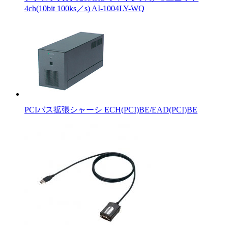
4ch(10bit 100ks／s) AI-1004LY-WQ
PCIバス拡張シャーシ ECH(PCI)BE/EAD(PCI)BE