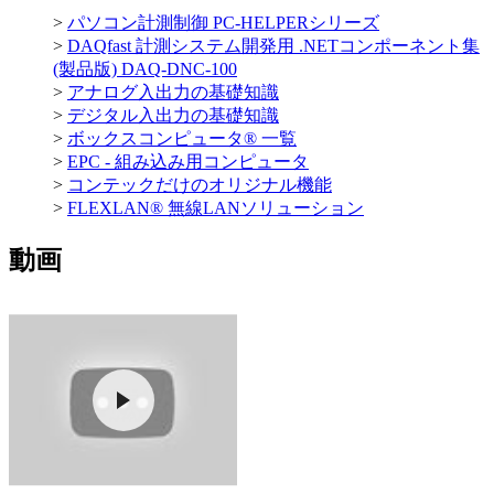
>
パソコン計測制御 PC-HELPERシリーズ
>
DAQfast 計測システム開発用 .NETコンポーネント集
(製品版) DAQ-DNC-100
>
アナログ入出力の基礎知識
>
デジタル入出力の基礎知識
>
ボックスコンピュータ® 一覧
>
EPC - 組み込み用コンピュータ
>
コンテックだけのオリジナル機能
>
FLEXLAN® 無線LANソリューション
動画