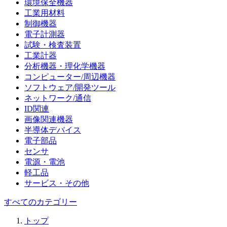
環境保全機器
工業用材料
制御機器
電子計測器
試験・検査装置
工業計器
分析機器・理化学機器
コンピューター/周辺機器
ソフトウェア/開発ツール
ネットワーク/通信
ID関連
画像関連機器
半導体デバイス
電子部品
センサ
電源・電池
軽工品
サービス・その他
すべてのカテゴリー
トップ