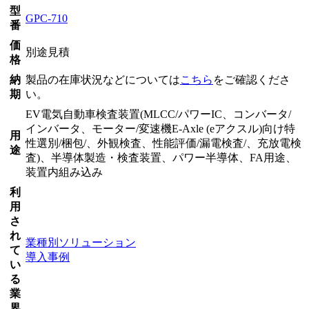
型
GPC-710
番
価
別途見積
格
納
製品の在庫状況などについては
こちら
をご確認くださ
期
い。
EV電気自動車検査装置(MLCC/パワーIC、コンバータ/
インバータ、モーター/変速機E-Axle (eアクスル)向け特
用
性選別/梱包/、外観検査、性能評価/漏電検査/、充放電検
途
査)、半導体製造・検査装置、パワー半導体、FA用途、
装置内組み込み
利
用
さ
れ
業種別ソリューション
て
導入事例
い
る
業
界