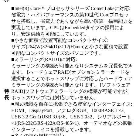
■Intel(R) Core™ プロセッサシリーズ Comet Lakeに対応:
省電力・ハイパフォーマンスの第10世代 Coreプロセッ
サを搭載し、省電力でありながら高い演算・描画能力を
実現しています。CPUはEmbeddedタイプの採用によ
り、安定供給を可能にしています。
■小さな面積で設置可能なコンパクトサイズ:
サイズ[264(W)×264(D)×112(H)mm]と小さな面積で設置
可能なコンパクトサイズのパソコンです。
■ミラーリング(RAID1)に対応:
ミラーリングの構築が可能となりシステムを冗長化でき
ます。 [ハードウェアRAID]オプションミラーカードを
選択することでホットスワップに対応したハードウェア
ミラーリングの構築が可能となります。 [ソフトウェア
特
RAID]ソフトウェアミラーリングの構築が可能ですが、
長
ホットスワップには対応していません。
■周辺機器を自在に拡張できる豊富なインターフェイス:
HDMI、DisplayPort、アナログRGB、1000BASE-T×3、
USB 3.2 Gen1(USB 3.0)×6、USB 2.0×2、シリアルポート
×1(RS-232C/RS-422A/RS-485×1)、オーディオなどの拡張
インターフェイスを搭載しています。
■多くの海外規格に対応: