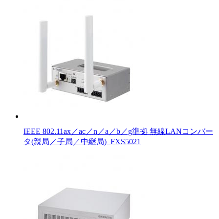
IEEE 802.11ax／ac／n／a／b／g準拠 無線LANコンバー
タ(親局／子局／中継局)_FXS5021