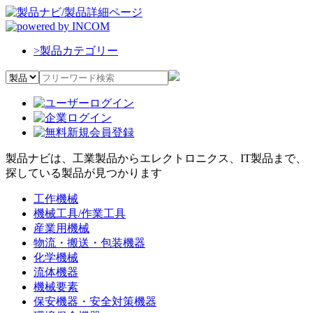
>
製品カテゴリー
製品ナビは、工業製品からエレクトロニクス、IT製品まで、
探している製品が見つかります
工作機械
機械工具/作業工具
産業用機械
物流・搬送・包装機器
化学機械
流体機器
機械要素
保安機器・安全対策機器