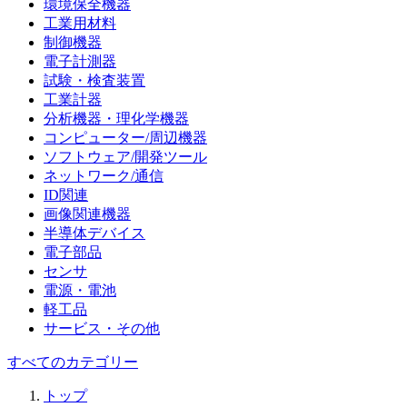
環境保全機器
工業用材料
制御機器
電子計測器
試験・検査装置
工業計器
分析機器・理化学機器
コンピューター/周辺機器
ソフトウェア/開発ツール
ネットワーク/通信
ID関連
画像関連機器
半導体デバイス
電子部品
センサ
電源・電池
軽工品
サービス・その他
すべてのカテゴリー
トップ