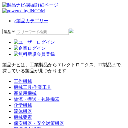
>
製品カテゴリー
製品ナビは、工業製品からエレクトロニクス、IT製品まで、
探している製品が見つかります
工作機械
機械工具/作業工具
産業用機械
物流・搬送・包装機器
化学機械
流体機器
機械要素
保安機器・安全対策機器