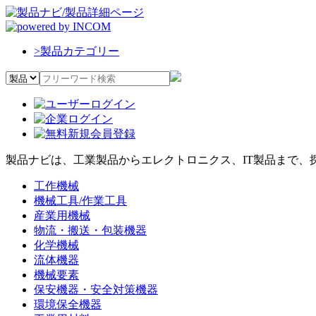
>
製品カテゴリー
製品ナビは、工業製品からエレクトロニクス、IT製品まで、
工作機械
機械工具/作業工具
産業用機械
物流・搬送・包装機器
化学機械
流体機器
機械要素
保安機器・安全対策機器
環境保全機器