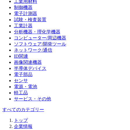
工業用材料
制御機器
電子計測器
試験・検査装置
工業計器
分析機器・理化学機器
コンピューター/周辺機器
ソフトウェア/開発ツール
ネットワーク/通信
ID関連
画像関連機器
半導体デバイス
電子部品
センサ
電源・電池
軽工品
サービス・その他
すべてのカテゴリー
トップ
企業情報