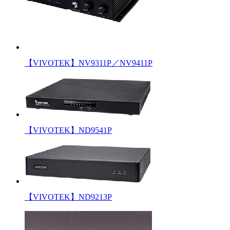
【VIVOTEK】NV9311P／NV9411P
【VIVOTEK】ND9541P
【VIVOTEK】ND9213P