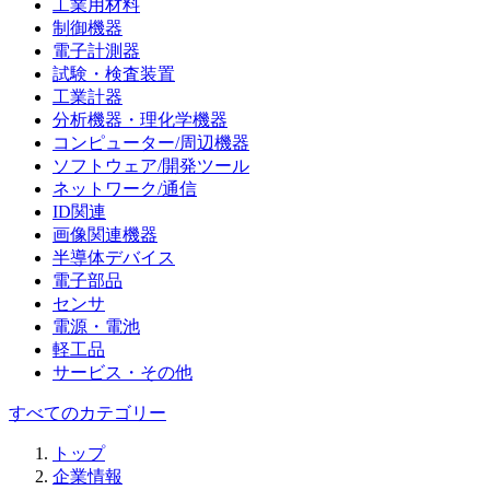
工業用材料
制御機器
電子計測器
試験・検査装置
工業計器
分析機器・理化学機器
コンピューター/周辺機器
ソフトウェア/開発ツール
ネットワーク/通信
ID関連
画像関連機器
半導体デバイス
電子部品
センサ
電源・電池
軽工品
サービス・その他
すべてのカテゴリー
トップ
企業情報