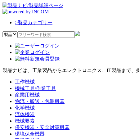
>
製品カテゴリー
製品ナビは、工業製品からエレクトロニクス、IT製品まで、
工作機械
機械工具/作業工具
産業用機械
物流・搬送・包装機器
化学機械
流体機器
機械要素
保安機器・安全対策機器
環境保全機器