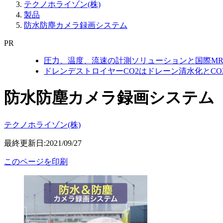
テクノホライゾン(株)
製品
防水防塵カメラ録画システム
PR
圧力、温度、流速の計測ソリューションと国際MR
ドレンデストロイヤーCO2はドレーン清水化とC
防水防塵カメラ録画システム
テクノホライゾン(株)
最終更新日:2021/09/27
このページを印刷