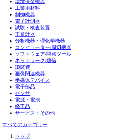
環境保全機器
工業用材料
制御機器
電子計測器
試験・検査装置
工業計器
分析機器・理化学機器
コンピューター/周辺機器
ソフトウェア/開発ツール
ネットワーク/通信
ID関連
画像関連機器
半導体デバイス
電子部品
センサ
電源・電池
軽工品
サービス・その他
すべてのカテゴリー
トップ