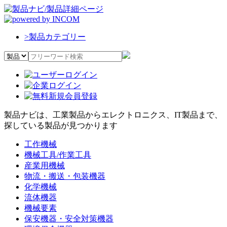
>
製品カテゴリー
製品ナビは、工業製品からエレクトロニクス、IT製品まで、
探している製品が見つかります
工作機械
機械工具/作業工具
産業用機械
物流・搬送・包装機器
化学機械
流体機器
機械要素
保安機器・安全対策機器