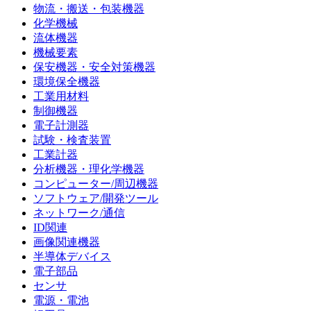
物流・搬送・包装機器
化学機械
流体機器
機械要素
保安機器・安全対策機器
環境保全機器
工業用材料
制御機器
電子計測器
試験・検査装置
工業計器
分析機器・理化学機器
コンピューター/周辺機器
ソフトウェア/開発ツール
ネットワーク/通信
ID関連
画像関連機器
半導体デバイス
電子部品
センサ
電源・電池