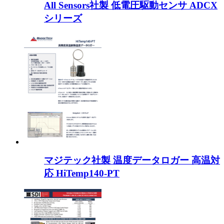
All Sensors社製 低電圧駆動センサ ADCX
シリーズ
マジテック社製 温度データロガー 高温対
応 HiTemp140-PT