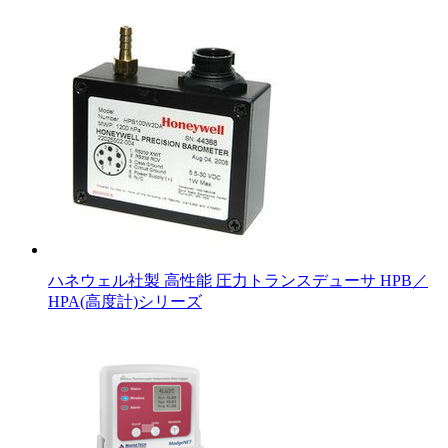
ハネウェル社製 高性能 圧力トランスデューサ HPB／
HPA(高度計)シリーズ