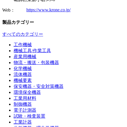
https://www.krone.co.jp/
Web：
製品カテゴリー
すべてのカテゴリー
工作機械
機械工具/作業工具
産業用機械
物流・搬送・包装機器
化学機械
流体機器
機械要素
保安機器・安全対策機器
環境保全機器
工業用材料
制御機器
電子計測器
試験・検査装置
工業計器