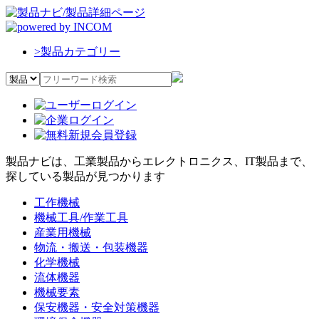
>
製品カテゴリー
製品ナビは、工業製品からエレクトロニクス、IT製品まで、
探している製品が見つかります
工作機械
機械工具/作業工具
産業用機械
物流・搬送・包装機器
化学機械
流体機器
機械要素
保安機器・安全対策機器