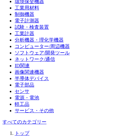
環境保全機器
工業用材料
制御機器
電子計測器
試験・検査装置
工業計器
分析機器・理化学機器
コンピューター/周辺機器
ソフトウェア/開発ツール
ネットワーク/通信
ID関連
画像関連機器
半導体デバイス
電子部品
センサ
電源・電池
軽工品
サービス・その他
すべてのカテゴリー
トップ