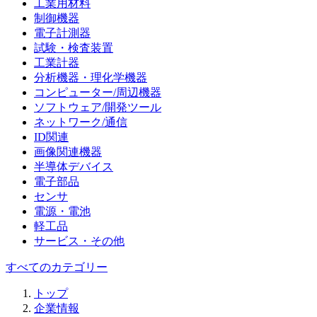
工業用材料
制御機器
電子計測器
試験・検査装置
工業計器
分析機器・理化学機器
コンピューター/周辺機器
ソフトウェア/開発ツール
ネットワーク/通信
ID関連
画像関連機器
半導体デバイス
電子部品
センサ
電源・電池
軽工品
サービス・その他
すべてのカテゴリー
トップ
企業情報