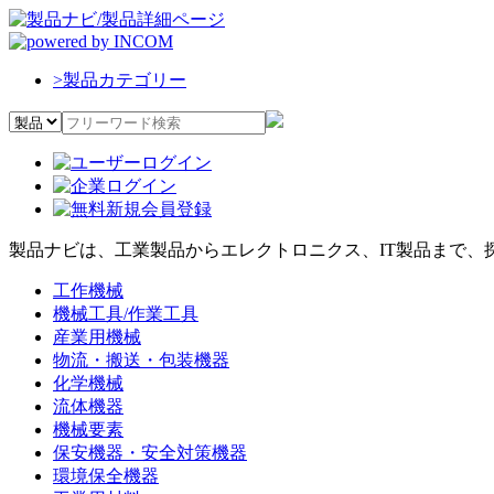
>
製品カテゴリー
製品ナビは、工業製品からエレクトロニクス、IT製品まで、
工作機械
機械工具/作業工具
産業用機械
物流・搬送・包装機器
化学機械
流体機器
機械要素
保安機器・安全対策機器
環境保全機器