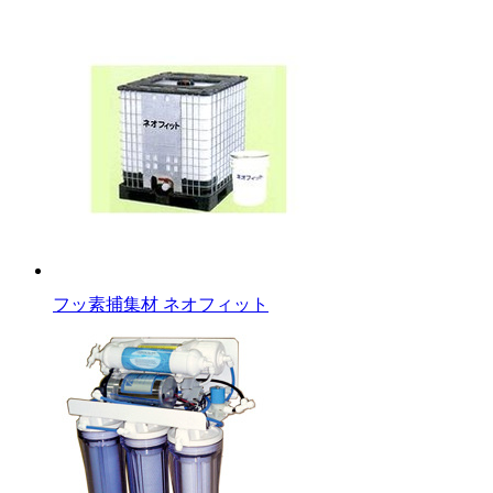
フッ素捕集材 ネオフィット