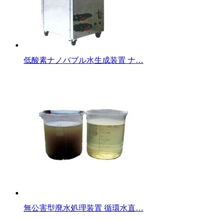
低酸素ナノバブル水生成装置 ナ…
無公害型廃水処理装置 循環水直…