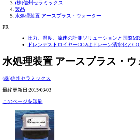
(株)信州セラミックス
製品
水処理装置 アースプラス・ウォーター
PR
圧力、温度、流速の計測ソリューションと国際MR
ドレンデストロイヤーCO2はドレーン清水化とC
水処理装置 アースプラス・ウ
(株)信州セラミックス
最終更新日:2015/03/03
このページを印刷