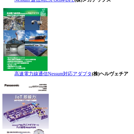
高速電力線通信Nessum対応アダプタ
(株)ヘルヴェチア