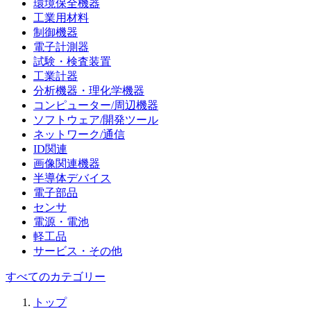
環境保全機器
工業用材料
制御機器
電子計測器
試験・検査装置
工業計器
分析機器・理化学機器
コンピューター/周辺機器
ソフトウェア/開発ツール
ネットワーク/通信
ID関連
画像関連機器
半導体デバイス
電子部品
センサ
電源・電池
軽工品
サービス・その他
すべてのカテゴリー
トップ