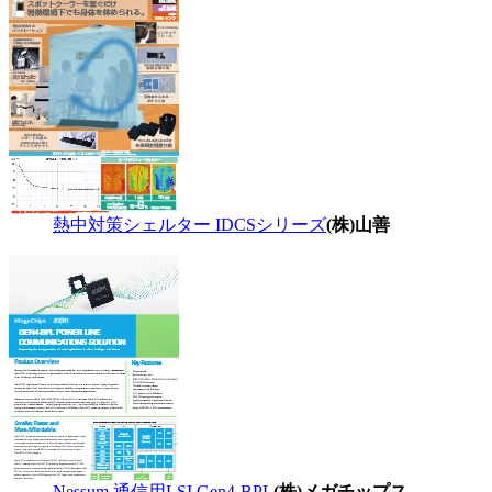
熱中対策シェルター IDCSシリーズ
(株)山善
Nessum 通信用LSI Gen4-BPL
(株)メガチップス