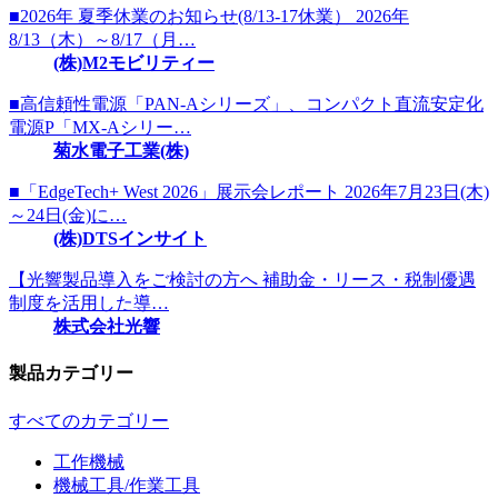
■2026年 夏季休業のお知らせ(8/13-17休業） 2026年
8/13（木）～8/17（月…
(株)M2モビリティー
■高信頼性電源「PAN-Aシリーズ」、コンパクト直流安定化
電源P「MX-Aシリー…
菊水電子工業(株)
■「EdgeTech+ West 2026」展示会レポート 2026年7月23日(木)
～24日(金)に…
(株)DTSインサイト
【光響製品導入をご検討の方へ 補助金・リース・税制優遇
制度を活用した導…
株式会社光響
製品カテゴリー
すべてのカテゴリー
工作機械
機械工具/作業工具