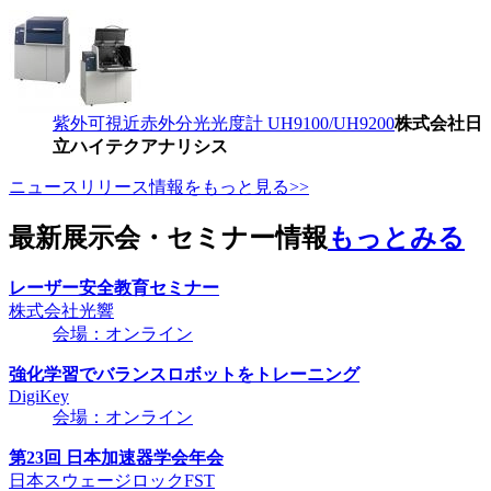
紫外可視近赤外分光光度計 UH9100/UH9200
株式会社日
立ハイテクアナリシス
ニュースリリース情報をもっと見る>>
最新展示会・セミナー情報
もっとみる
レーザー安全教育セミナー
株式会社光響
会場：オンライン
強化学習でバランスロボットをトレーニング
DigiKey
会場：オンライン
第23回 日本加速器学会年会
日本スウェージロックFST