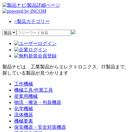
>
製品カテゴリー
製品ナビは、工業製品からエレクトロニクス、IT製品まで、
探している製品が見つかります
工作機械
機械工具/作業工具
産業用機械
物流・搬送・包装機器
化学機械
流体機器
機械要素
保安機器・安全対策機器