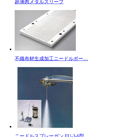
超薄肉メタルスリーブ
不織布材生成加工ニードルボー…
ニードルスプレーガン FU-3-6型