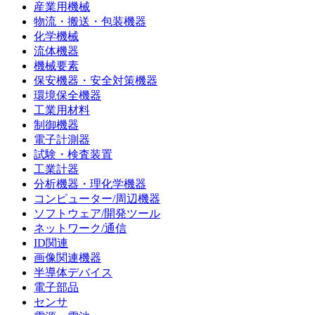
産業用機械
物流・搬送・包装機器
化学機械
流体機器
機械要素
保安機器・安全対策機器
環境保全機器
工業用材料
制御機器
電子計測器
試験・検査装置
工業計器
分析機器・理化学機器
コンピューター/周辺機器
ソフトウェア/開発ツール
ネットワーク/通信
ID関連
画像関連機器
半導体デバイス
電子部品
センサ