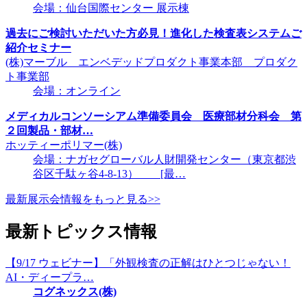
会場：仙台国際センター 展示棟
過去にご検討いただいた方必見！進化した検査表システムご
紹介セミナー
(株)マーブル エンベデッドプロダクト事業本部 プロダク
ト事業部
会場：オンライン
メディカルコンソーシアム準備委員会 医療部材分科会 第
２回製品・部材…
ホッティーポリマー(株)
会場：ナガセグローバル人財開発センター（東京都渋
谷区千駄ヶ谷4-8-13） [最…
最新展示会情報をもっと見る>>
最新トピックス情報
【9/17 ウェビナー】「外観検査の正解はひとつじゃない！
AI・ディープラ…
コグネックス(株)