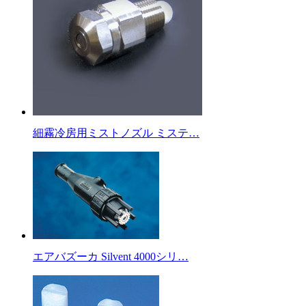
細霧冷房用ミストノズル ミステ…
エアバズーカ Silvent 4000シリ…