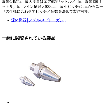
液体0.4MPa、最大流量はエア635リットル／min、液体150リ
ットル／h。ライン幅最大600mm、最小ピッチ35mmからユー
ザの仕様に合わせてピッチ／個数を決めて製作可能。
流体機器
│
ノズル/スプレーガン
│
一緒に閲覧されている製品