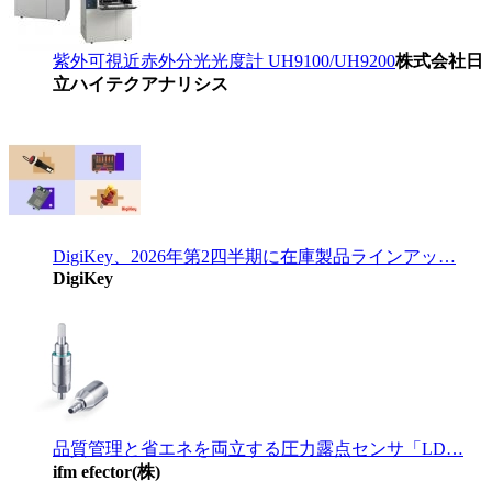
紫外可視近赤外分光光度計 UH9100/UH9200
株式会社日
立ハイテクアナリシス
DigiKey、2026年第2四半期に在庫製品ラインアッ…
DigiKey
品質管理と省エネを両立する圧力露点センサ「LD…
ifm efector(株)