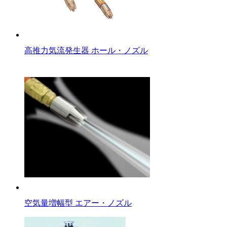
高推力気流発生器 ホール・ノズル
空気量増幅型 エアー・ノズル