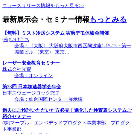
ニュースリリース情報をもっと見る>>
最新展示会・セミナー情報
もっとみる
【無料】ミスト冷房システム 実演デモ体験会開催
(株)いけうち
会場：〈大阪〉 大阪府大阪市西区阿波座1-15-15・第一
協業ビル 〈東京〉 東京…
レーザー安全教育セミナー
株式会社光響
会場：オンライン
第23回 日本加速器学会年会
日本スウェージロックFST
会場：仙台国際センター 展示棟
過去にご検討いただいた方必見！進化した検査表システムご
紹介セミナー
(株)マーブル エンベデッドプロダクト事業本部 プロダク
ト事業部