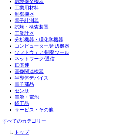
環境保全機器
工業用材料
制御機器
電子計測器
試験・検査装置
工業計器
分析機器・理化学機器
コンピューター/周辺機器
ソフトウェア/開発ツール
ネットワーク/通信
ID関連
画像関連機器
半導体デバイス
電子部品
センサ
電源・電池
軽工品
サービス・その他
すべてのカテゴリー
トップ