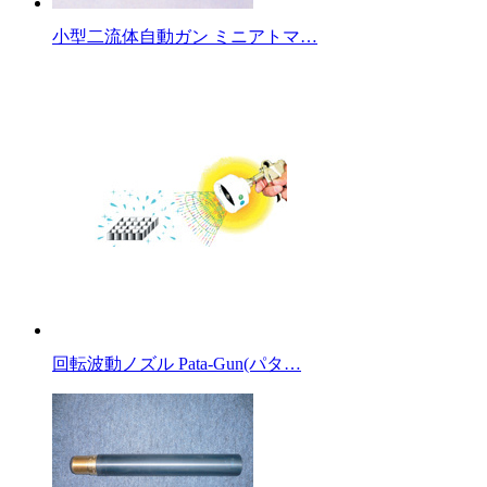
小型二流体自動ガン ミニアトマ…
回転波動ノズル Pata-Gun(パタ…