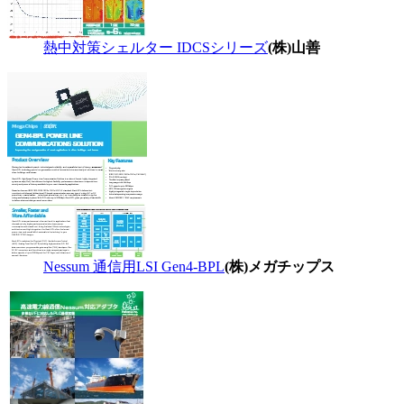
熱中対策シェルター IDCSシリーズ
(株)山善
Nessum 通信用LSI Gen4-BPL
(株)メガチップス