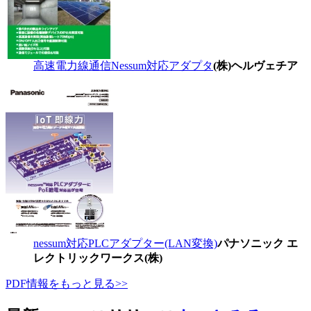
高速電力線通信Nessum対応アダプタ
(株)ヘルヴェチア
nessum対応PLCアダプター(LAN変換)
パナソニック エ
レクトリックワークス(株)
PDF情報をもっと見る>>