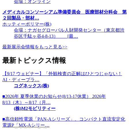
会場：オンライン
メディカルコンソーシアム準備委員会 医療部材分科会 第
２回製品・部材…
ホッティーポリマー(株)
会場：ナガセグローバル人財開発センター（東京都渋
谷区千駄ヶ谷4-8-13） [最…
最新展示会情報をもっと見る>>
最新トピックス情報
【9/17 ウェビナー】「外観検査の正解はひとつじゃない！
AI・ディープラ…
コグネックス(株)
■2026年 夏季休業のお知らせ(8/13-17休業） 2026年
8/13（木）～8/17（月…
(株)M2モビリティー
■高信頼性電源「PAN-Aシリーズ」、コンパクト直流安定化
電源P「MX-Aシリー…