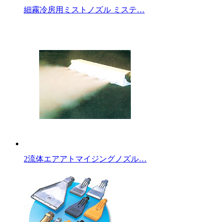
細霧冷房用ミストノズル ミステ…
2流体エアアトマイジングノズル…