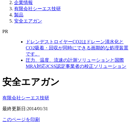
企業情報
有限会社シーエス技研
製品
安全エアガン
PR
ドレンデストロイヤーCO2はドレーン清水化と
CO2吸着・回収が同時にできる画期的な処理装置
です。
圧力、温度、流速の計測ソリューションと国際
MRA対応JCSS認定事業者の校正ソリューション
安全エアガン
有限会社シーエス技研
最終更新日:2014/01/31
このページを印刷