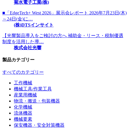
菊水電子工業(株)
■「EdgeTech+ West 2026」展示会レポート 2026年7月23日(木)
～24日(金)に…
(株)DTSインサイト
【光響製品導入をご検討の方へ 補助金・リース・税制優遇
制度を活用した導…
株式会社光響
製品カテゴリー
すべてのカテゴリー
工作機械
機械工具/作業工具
産業用機械
物流・搬送・包装機器
化学機械
流体機器
機械要素
保安機器・安全対策機器