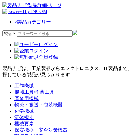
>
製品カテゴリー
製品ナビは、工業製品からエレクトロニクス、IT製品まで、
探している製品が見つかります
工作機械
機械工具/作業工具
産業用機械
物流・搬送・包装機器
化学機械
流体機器
機械要素
保安機器・安全対策機器