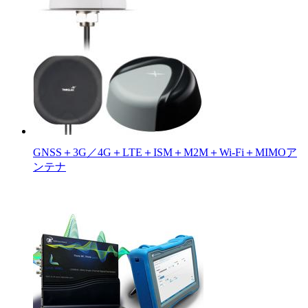
GNSS＋3G／4G＋LTE＋ISM＋M2M＋Wi-Fi＋MIMOア
ンテナ