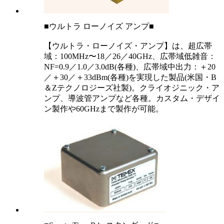
■ウルトラ ローノイズ アンプ■
【ウルトラ・ローノイズ・アンプ】は、超広帯
域：100MHz〜18／26／40GHz、広帯域低雑音：
NF=0.9／1.0／3.0dB(各種)、広帯域中出力：＋20
／＋30／＋33dBm(各種)を実現した製品(米国・B
＆Zテクノロジーズ社製)。クライオジニック・ア
ンプ、導波管アンプなど各種。カスタム・デザイ
ン製作や60GHzまで製作が可能。