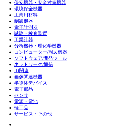
保安機器・安全対策機器
環境保全機器
工業用材料
制御機器
電子計測器
試験・検査装置
工業計器
分析機器・理化学機器
コンピューター/周辺機器
ソフトウェア/開発ツール
ネットワーク/通信
ID関連
画像関連機器
半導体デバイス
電子部品
センサ
電源・電池
軽工品
サービス・その他