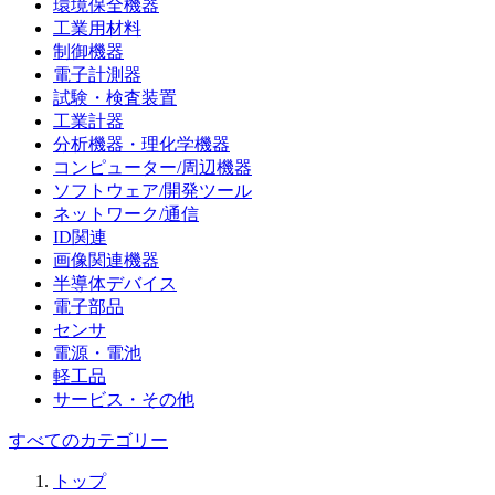
環境保全機器
工業用材料
制御機器
電子計測器
試験・検査装置
工業計器
分析機器・理化学機器
コンピューター/周辺機器
ソフトウェア/開発ツール
ネットワーク/通信
ID関連
画像関連機器
半導体デバイス
電子部品
センサ
電源・電池
軽工品
サービス・その他
すべてのカテゴリー
トップ