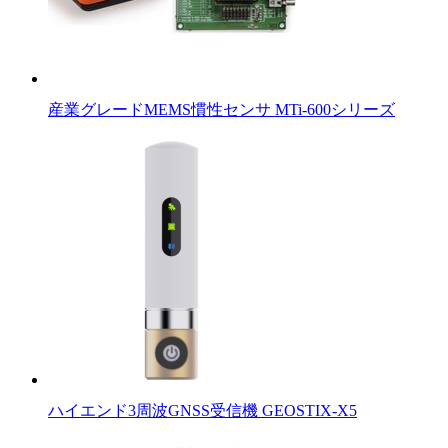
産業グレードMEMS慣性センサ MTi-600シリーズ
ハイエンド3周波GNSS受信機 GEOSTIX-X5