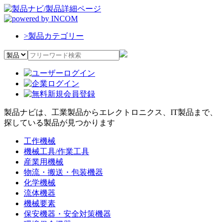
>
製品カテゴリー
製品ナビは、工業製品からエレクトロニクス、IT製品まで、
探している製品が見つかります
工作機械
機械工具/作業工具
産業用機械
物流・搬送・包装機器
化学機械
流体機器
機械要素
保安機器・安全対策機器