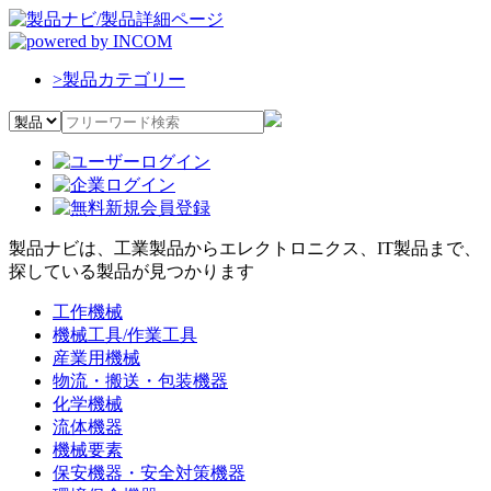
>
製品カテゴリー
製品ナビは、工業製品からエレクトロニクス、IT製品まで、
探している製品が見つかります
工作機械
機械工具/作業工具
産業用機械
物流・搬送・包装機器
化学機械
流体機器
機械要素
保安機器・安全対策機器