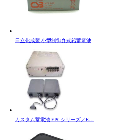
日立化成製 小型制御弁式鉛蓄電池
カスタム蓄電池 EPCシリーズ／E…