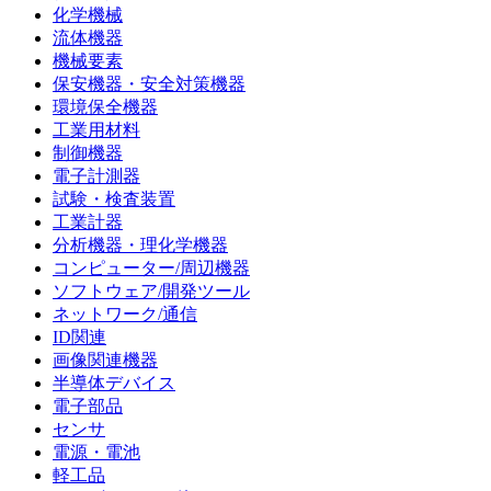
化学機械
流体機器
機械要素
保安機器・安全対策機器
環境保全機器
工業用材料
制御機器
電子計測器
試験・検査装置
工業計器
分析機器・理化学機器
コンピューター/周辺機器
ソフトウェア/開発ツール
ネットワーク/通信
ID関連
画像関連機器
半導体デバイス
電子部品
センサ
電源・電池
軽工品