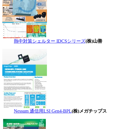
熱中対策シェルター IDCSシリーズ
(株)山善
Nessum 通信用LSI Gen4-BPL
(株)メガチップス