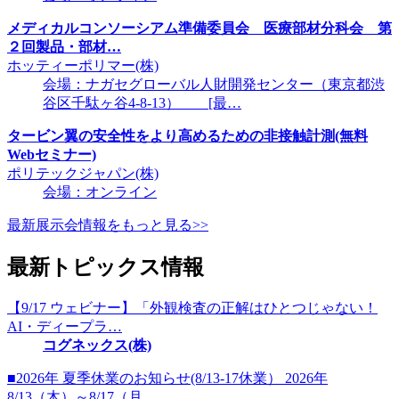
メディカルコンソーシアム準備委員会 医療部材分科会 第
２回製品・部材…
ホッティーポリマー(株)
会場：ナガセグローバル人財開発センター（東京都渋
谷区千駄ヶ谷4-8-13） [最…
タービン翼の安全性をより高めるための非接触計測(無料
Webセミナー)
ポリテックジャパン(株)
会場：オンライン
最新展示会情報をもっと見る>>
最新トピックス情報
【9/17 ウェビナー】「外観検査の正解はひとつじゃない！
AI・ディープラ…
コグネックス(株)
■2026年 夏季休業のお知らせ(8/13-17休業） 2026年
8/13（木）～8/17（月…