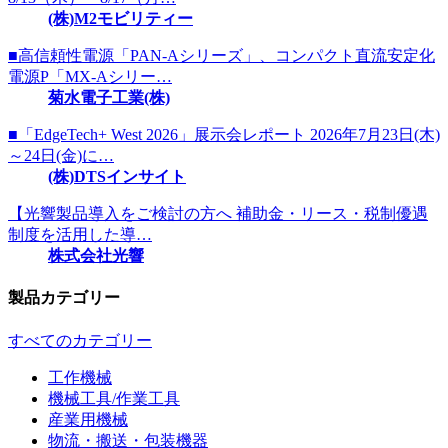
(株)M2モビリティー
■高信頼性電源「PAN-Aシリーズ」、コンパクト直流安定化
電源P「MX-Aシリー…
菊水電子工業(株)
■「EdgeTech+ West 2026」展示会レポート 2026年7月23日(木)
～24日(金)に…
(株)DTSインサイト
【光響製品導入をご検討の方へ 補助金・リース・税制優遇
制度を活用した導…
株式会社光響
製品カテゴリー
すべてのカテゴリー
工作機械
機械工具/作業工具
産業用機械
物流・搬送・包装機器