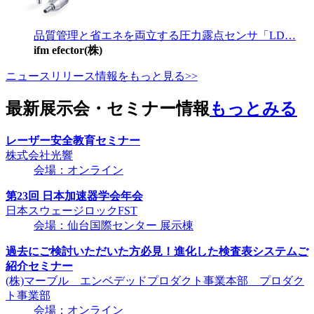
品質管理と省エネを両立する圧力露点センサ「LD…
ifm efector(株)
ニュースリリース情報をもっと見る>>
最新展示会・セミナー情報
もっとみる
レーザー安全教育セミナー
株式会社光響
会場：オンライン
第23回 日本加速器学会年会
日本スウェージロックFST
会場：仙台国際センター 展示棟
過去にご検討いただいた方必見！進化した検査表システムご
紹介セミナー
(株)マーブル エンベデッドプロダクト事業本部 プロダク
ト事業部
会場：オンライン