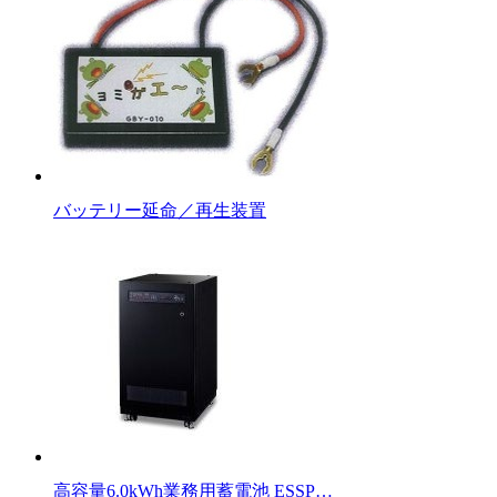
バッテリー延命／再生装置
高容量6.0kWh業務用蓄電池 ESSP…