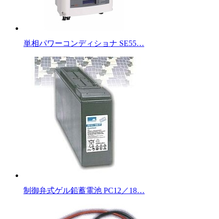
単相パワーコンディショナ SE55…
制御弁式ゲル鉛蓄電池 PC12／18…