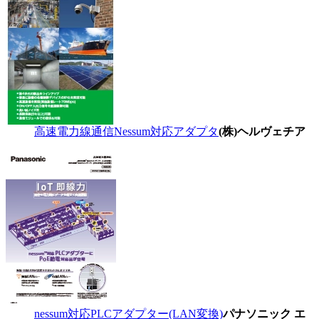
高速電力線通信Nessum対応アダプタ
(株)ヘルヴェチア
nessum対応PLCアダプター(LAN変換)
パナソニック エ