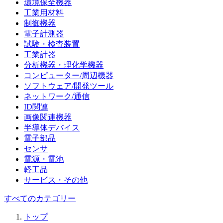
環境保全機器
工業用材料
制御機器
電子計測器
試験・検査装置
工業計器
分析機器・理化学機器
コンピューター/周辺機器
ソフトウェア/開発ツール
ネットワーク/通信
ID関連
画像関連機器
半導体デバイス
電子部品
センサ
電源・電池
軽工品
サービス・その他
すべてのカテゴリー
トップ