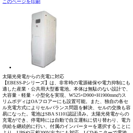
このページを印刷
太陽光発電からの充電に対応
【EBESS-Pシリーズ】は、非常時の電源確保や電力抑制にも
適した産業・公共用大型蓄電池。本体は無駄のない設計で、
大容量・軽量・小型化を実現、W525×D900×H1900mmのス
リムボディはOAフロアーにも設置可能。また、独自の各セ
ル充電方式によりセルバランス問題を解決、セルの交換も容
易になった。電池はSBA S1101認証済み。太陽光発電からの
充電ができ、停電時には自動で自立運転に切り替わり、電力
供給を継続的に行い、付属のインバーターを選択することに
より、UPSや三相200V出力にも対応。LCDモニターで電池