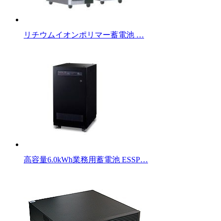
リチウムイオンポリマー蓄電池 …
高容量6.0kWh業務用蓄電池 ESSP…