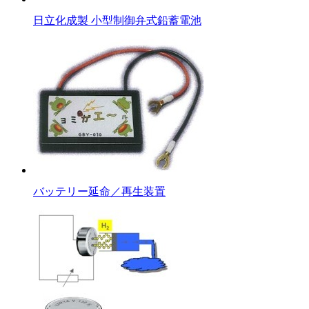
日立化成製 小型制御弁式鉛蓄電池
バッテリー延命／再生装置