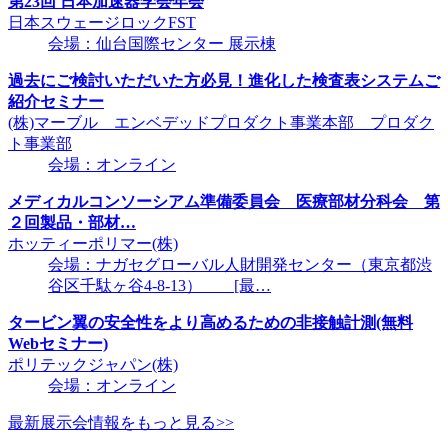
第23回 日本加速器学会年会
日本スウェージロックFST
会場：仙台国際センター 展示棟
過去にご検討いただいた方必見！進化した検査表システムご
紹介セミナー
(株)マーブル エンベデッドプロダクト事業本部 プロダク
ト事業部
会場：オンライン
メディカルコンソーシアム準備委員会 医療部材分科会 第
２回製品・部材…
ホッティーポリマー(株)
会場：ナガセグローバル人財開発センター（東京都渋
谷区千駄ヶ谷4-8-13） [最…
タービン翼の安全性をより高めるための非接触計測(無料
Webセミナー)
ポリテックジャパン(株)
会場：オンライン
最新展示会情報をもっと見る>>