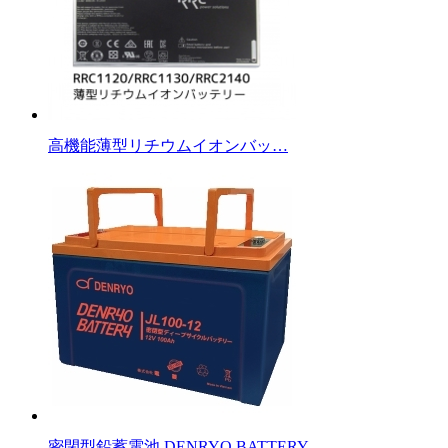
高機能薄型リチウムイオンバッ…
密閉型鉛蓄電池 DENRYO BATTERY…