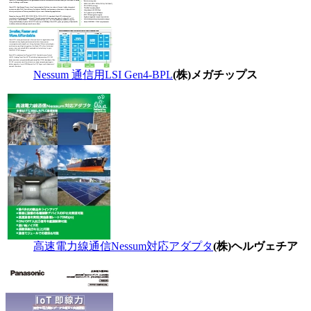
Nessum 通信用LSI Gen4-BPL
(株)メガチップス
高速電力線通信Nessum対応アダプタ
(株)ヘルヴェチア