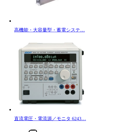
高機能・大容量型・蓄電システ…
直流電圧・電流源／モニタ 6243…