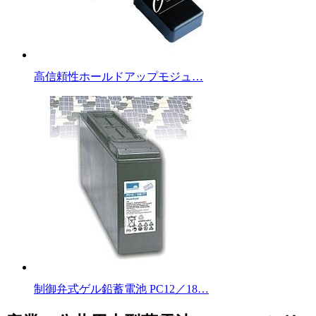
高信頼性ホールドアップモジュ…
制御弁式ゲル鉛蓄電池 PC12／18…