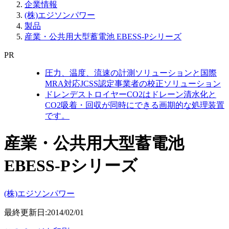
企業情報
(株)エジソンパワー
製品
産業・公共用大型蓄電池 EBESS-Pシリーズ
PR
圧力、温度、流速の計測ソリューションと国際
MRA対応JCSS認定事業者の校正ソリューション
ドレンデストロイヤーCO2はドレーン清水化と
CO2吸着・回収が同時にできる画期的な処理装置
です。
産業・公共用大型蓄電池
EBESS-Pシリーズ
(株)エジソンパワー
最終更新日:2014/02/01