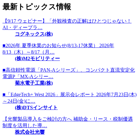
最新トピックス情報
【9/17 ウェビナー】「外観検査の正解はひとつじゃない！
AI・ディープラ…
コグネックス(株)
■2026年 夏季休業のお知らせ(8/13-17休業） 2026年
8/13（木）～8/17（月…
(株)M2モビリティー
■高信頼性電源「PAN-Aシリーズ」、コンパクト直流安定化
電源P「MX-Aシリー…
菊水電子工業(株)
■「EdgeTech+ West 2026」展示会レポート 2026年7月23日(木)
～24日(金)に…
(株)DTSインサイト
【光響製品導入をご検討の方へ 補助金・リース・税制優遇
制度を活用した導…
株式会社光響