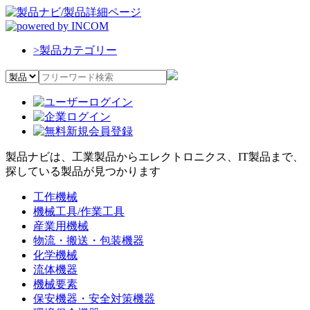
>
製品カテゴリー
製品ナビは、工業製品からエレクトロニクス、IT製品まで、
探している製品が見つかります
工作機械
機械工具/作業工具
産業用機械
物流・搬送・包装機器
化学機械
流体機器
機械要素
保安機器・安全対策機器