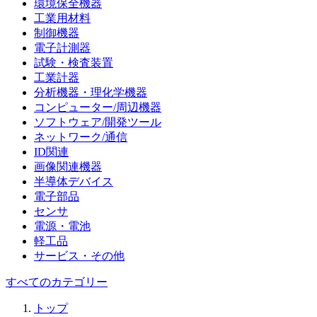
環境保全機器
工業用材料
制御機器
電子計測器
試験・検査装置
工業計器
分析機器・理化学機器
コンピューター/周辺機器
ソフトウェア/開発ツール
ネットワーク/通信
ID関連
画像関連機器
半導体デバイス
電子部品
センサ
電源・電池
軽工品
サービス・その他
すべてのカテゴリー
トップ