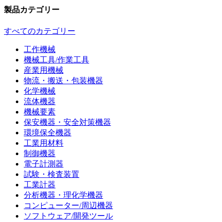
製品カテゴリー
すべてのカテゴリー
工作機械
機械工具/作業工具
産業用機械
物流・搬送・包装機器
化学機械
流体機器
機械要素
保安機器・安全対策機器
環境保全機器
工業用材料
制御機器
電子計測器
試験・検査装置
工業計器
分析機器・理化学機器
コンピューター/周辺機器
ソフトウェア/開発ツール