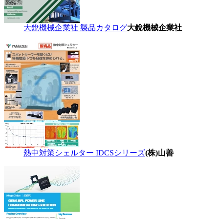
大銳機械企業社 製品カタログ
大銳機械企業社
熱中対策シェルター IDCSシリーズ
(株)山善