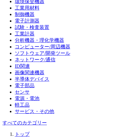
環境保全機器
工業用材料
制御機器
電子計測器
試験・検査装置
工業計器
分析機器・理化学機器
コンピューター/周辺機器
ソフトウェア/開発ツール
ネットワーク/通信
ID関連
画像関連機器
半導体デバイス
電子部品
センサ
電源・電池
軽工品
サービス・その他
すべてのカテゴリー
トップ