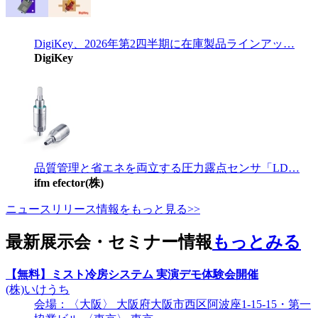
DigiKey、2026年第2四半期に在庫製品ラインアッ…
DigiKey
品質管理と省エネを両立する圧力露点センサ「LD…
ifm efector(株)
ニュースリリース情報をもっと見る>>
最新展示会・セミナー情報
もっとみる
【無料】ミスト冷房システム 実演デモ体験会開催
(株)いけうち
会場：〈大阪〉 大阪府大阪市西区阿波座1-15-15・第一