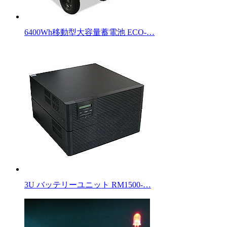
6400Wh移動型大容量蓄電池 ECO-…
3U バッテリーユニット RM1500-…