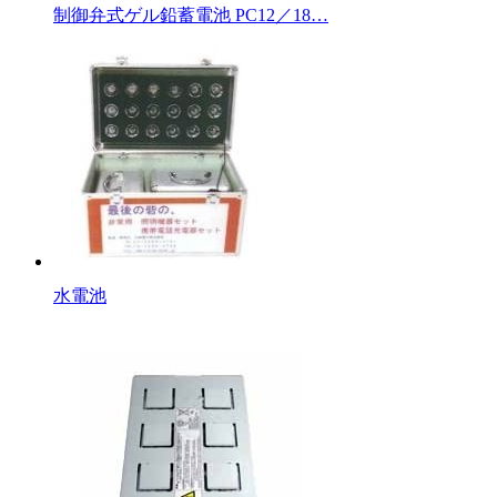
制御弁式ゲル鉛蓄電池 PC12／18…
水電池