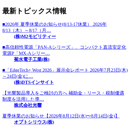
最新トピックス情報
■2026年 夏季休業のお知らせ(8/13-17休業） 2026年
8/13（木）～8/17（月…
(株)M2モビリティー
■高信頼性電源「PAN-Aシリーズ」、コンパクト直流安定化
電源P「MX-Aシリー…
菊水電子工業(株)
■「EdgeTech+ West 2026」展示会レポート 2026年7月23日(木)
～24日(金)に…
(株)DTSインサイト
【光響製品導入をご検討の方へ 補助金・リース・税制優遇
制度を活用した導…
株式会社光響
夏季休業のお知らせ【2026年8月12日(水)〜8月14日(金)】
オプトシリウス(株)