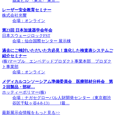
協業ビル 〈東京〉 東京…
レーザー安全教育セミナー
株式会社光響
会場：オンライン
第23回 日本加速器学会年会
日本スウェージロックFST
会場：仙台国際センター 展示棟
過去にご検討いただいた方必見！進化した検査表システムご
紹介セミナー
(株)マーブル エンベデッドプロダクト事業本部 プロダク
ト事業部
会場：オンライン
メディカルコンソーシアム準備委員会 医療部材分科会 第
２回製品・部材…
ホッティーポリマー(株)
会場：ナガセグローバル人財開発センター（東京都渋
谷区千駄ヶ谷4-8-13） [最…
最新展示会情報をもっと見る>>