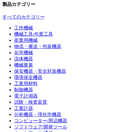
製品カテゴリー
すべてのカテゴリー
工作機械
機械工具/作業工具
産業用機械
物流・搬送・包装機器
化学機械
流体機器
機械要素
保安機器・安全対策機器
環境保全機器
工業用材料
制御機器
電子計測器
試験・検査装置
工業計器
分析機器・理化学機器
コンピューター/周辺機器
ソフトウェア/開発ツール