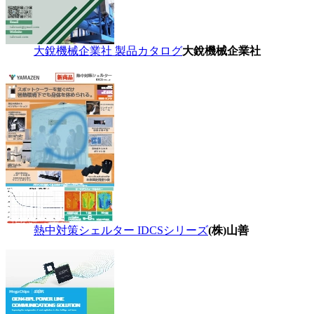
大銳機械企業社 製品カタログ
大銳機械企業社
熱中対策シェルター IDCSシリーズ
(株)山善