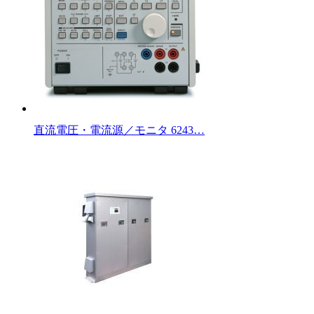
直流電圧・電流源／モニタ 6243…