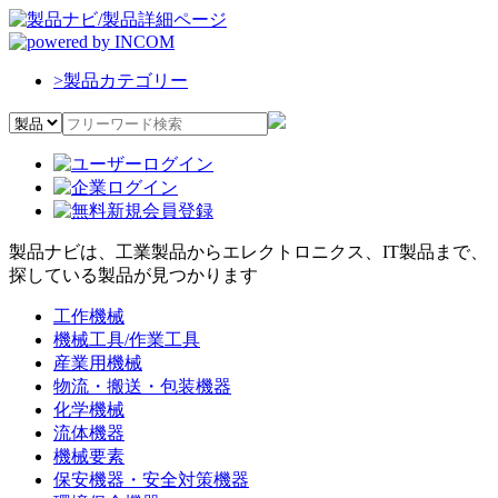
>
製品カテゴリー
製品ナビは、工業製品からエレクトロニクス、IT製品まで、
探している製品が見つかります
工作機械
機械工具/作業工具
産業用機械
物流・搬送・包装機器
化学機械
流体機器
機械要素
保安機器・安全対策機器