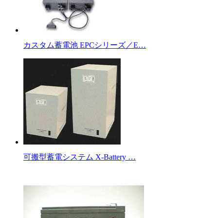
カスタム蓄電池 EPCシリーズ／E…
可搬型蓄電システム X-Battery …