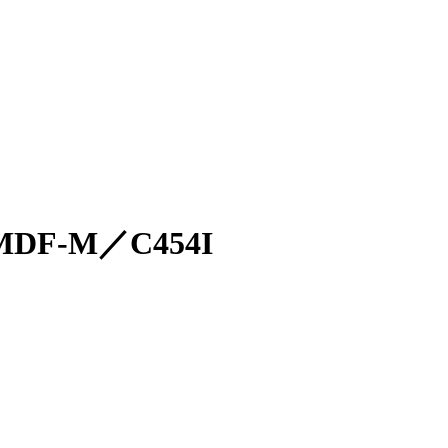
DF-M／C454I