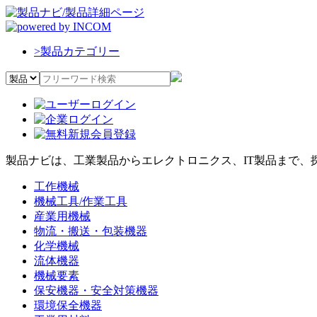
>
製品カテゴリー
製品ナビは、工業製品からエレクトロニクス、IT製品まで、
工作機械
機械工具/作業工具
産業用機械
物流・搬送・包装機器
化学機械
流体機器
機械要素
保安機器・安全対策機器
環境保全機器