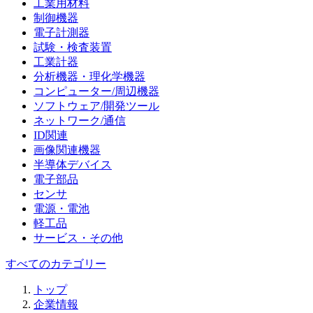
工業用材料
制御機器
電子計測器
試験・検査装置
工業計器
分析機器・理化学機器
コンピューター/周辺機器
ソフトウェア/開発ツール
ネットワーク/通信
ID関連
画像関連機器
半導体デバイス
電子部品
センサ
電源・電池
軽工品
サービス・その他
すべてのカテゴリー
トップ
企業情報