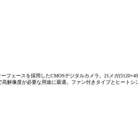
 Fiber)インターフェースを採用したCMOSデジタルカメラ。21メガ(5
、高速で高解像度が必要な用途に最適。ファン付きタイプとヒート