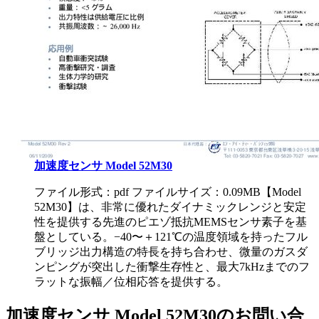
加速度センサ Model 52M30
ファイル形式：pdf ファイルサイズ：0.09MB
【Model
52M30】は、非常に優れたダイナミックレンジと安定
性を提供する先進のピエゾ抵抗MEMSセンサ素子を基
盤としている。−40〜＋121℃の温度領域を持ったフル
ブリッジ出力構造の特長を持ち合わせ、微量のガスダ
ンピングが突出した衝撃生存性と、最大7kHzまでのフ
ラットな振幅／位相応答を提供する。
加速度センサ Model 52M30のお問い合