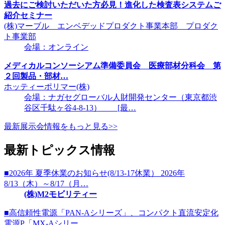
過去にご検討いただいた方必見！進化した検査表システムご
紹介セミナー
(株)マーブル エンベデッドプロダクト事業本部 プロダク
ト事業部
会場：オンライン
メディカルコンソーシアム準備委員会 医療部材分科会 第
２回製品・部材…
ホッティーポリマー(株)
会場：ナガセグローバル人財開発センター（東京都渋
谷区千駄ヶ谷4-8-13） [最…
最新展示会情報をもっと見る>>
最新トピックス情報
■2026年 夏季休業のお知らせ(8/13-17休業） 2026年
8/13（木）～8/17（月…
(株)M2モビリティー
■高信頼性電源「PAN-Aシリーズ」、コンパクト直流安定化
電源P「MX-Aシリー…