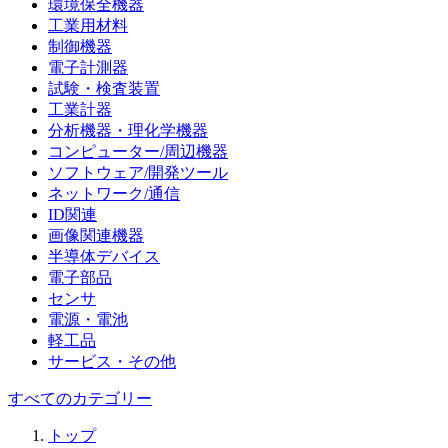
環境保全機器
工業用材料
制御機器
電子計測器
試験・検査装置
工業計器
分析機器・理化学機器
コンピューター/周辺機器
ソフトウェア/開発ツール
ネットワーク/通信
ID関連
画像関連機器
半導体デバイス
電子部品
センサ
電源・電池
軽工品
サービス・その他
すべてのカテゴリー
トップ