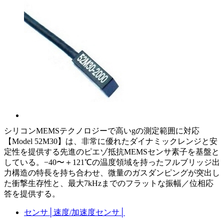
シリコンMEMSテクノロジーで高いgの測定範囲に対応
【Model 52M30】は、非常に優れたダイナミックレンジと安
定性を提供する先進のピエゾ抵抗MEMSセンサ素子を基盤と
している。−40〜＋121℃の温度領域を持ったフルブリッジ出
力構造の特長を持ち合わせ、微量のガスダンピングが突出し
た衝撃生存性と、最大7kHzまでのフラットな振幅／位相応
答を提供する。
センサ
│
速度/加速度センサ
│