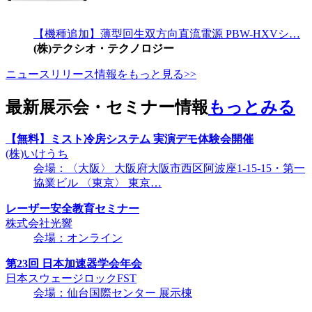
【機種追加】薄型回生双方向直流電源 PBW-HXVシ…
(株)テクシオ・テクノロジー
ニュースリリース情報をもっと見る>>
最新展示会・セミナー情報
もっとみる
【無料】ミスト冷房システム 実演デモ体験会開催
(株)いけうち
会場：〈大阪〉 大阪府大阪市西区阿波座1-15-15・第一
協業ビル 〈東京〉 東京…
レーザー安全教育セミナー
株式会社光響
会場：オンライン
第23回 日本加速器学会年会
日本スウェージロックFST
会場：仙台国際センター 展示棟