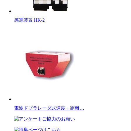
感震装置 HK-2
電波ドプラレーダ式速度・距離…