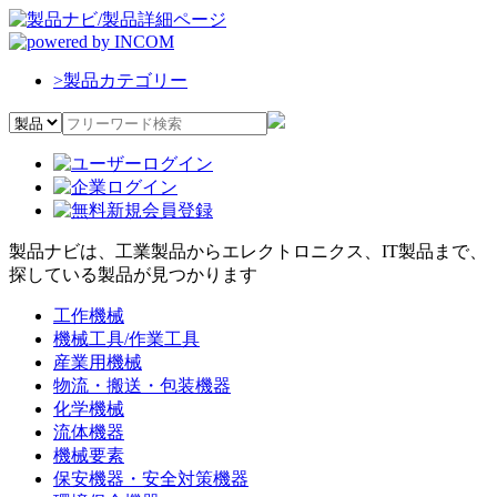
>
製品カテゴリー
製品ナビは、工業製品からエレクトロニクス、IT製品まで、
探している製品が見つかります
工作機械
機械工具/作業工具
産業用機械
物流・搬送・包装機器
化学機械
流体機器
機械要素
保安機器・安全対策機器