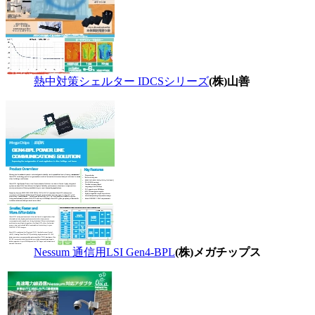
熱中対策シェルター IDCSシリーズ
(株)山善
Nessum 通信用LSI Gen4-BPL
(株)メガチップス