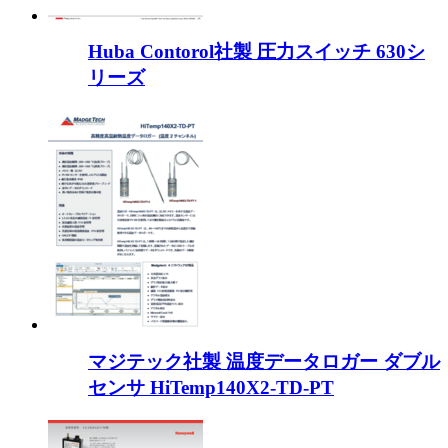
Huba Contorol社製 圧力スイッチ 630シ
リーズ
マジテック社製 温度データロガー ダブル
センサ HiTemp140X2-TD-PT