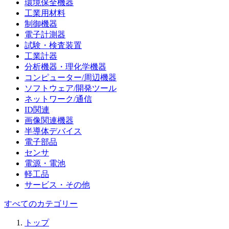
環境保全機器
工業用材料
制御機器
電子計測器
試験・検査装置
工業計器
分析機器・理化学機器
コンピューター/周辺機器
ソフトウェア/開発ツール
ネットワーク/通信
ID関連
画像関連機器
半導体デバイス
電子部品
センサ
電源・電池
軽工品
サービス・その他
すべてのカテゴリー
トップ