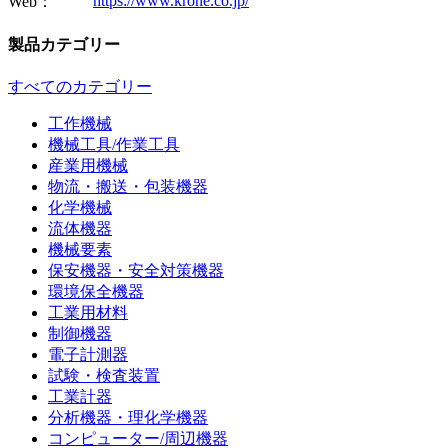
https://www.krone.co.jp/
Web：
製品カテゴリー
すべてのカテゴリー
工作機械
機械工具/作業工具
産業用機械
物流・搬送・包装機器
化学機械
流体機器
機械要素
保安機器・安全対策機器
環境保全機器
工業用材料
制御機器
電子計測器
試験・検査装置
工業計器
分析機器・理化学機器
コンピューター/周辺機器