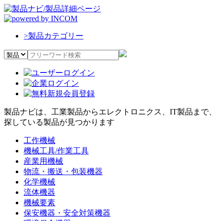
>
製品カテゴリー
製品ナビは、工業製品からエレクトロニクス、IT製品まで、
探している製品が見つかります
工作機械
機械工具/作業工具
産業用機械
物流・搬送・包装機器
化学機械
流体機器
機械要素
保安機器・安全対策機器