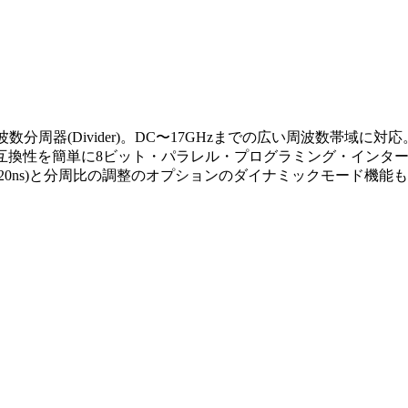
社の周波数分周器(Divider)。DC〜17GHzまでの広い周波数帯
規格と互換性を簡単に8ビット・パラレル・プログラミング・イン
ns)と分周比の調整のオプションのダイナミックモード機能も搭