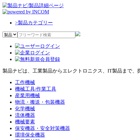
>
製品カテゴリー
製品ナビは、工業製品からエレクトロニクス、IT製品まで、
工作機械
機械工具/作業工具
産業用機械
物流・搬送・包装機器
化学機械
流体機器
機械要素
保安機器・安全対策機器
環境保全機器