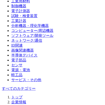
工業用材料
制御機器
電子計測器
試験・検査装置
工業計器
分析機器・理化学機器
コンピューター/周辺機器
ソフトウェア/開発ツール
ネットワーク/通信
ID関連
画像関連機器
半導体デバイス
電子部品
センサ
電源・電池
軽工品
サービス・その他
すべてのカテゴリー
トップ
企業情報