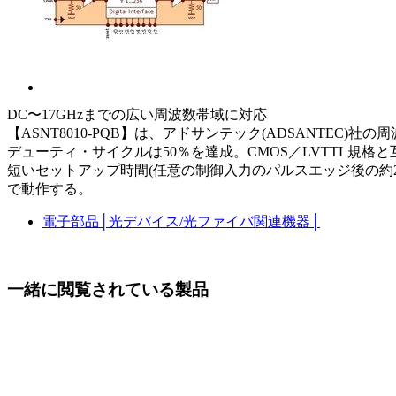
DC〜17GHzまでの広い周波数帯域に対応
【ASNT8010-PQB】は、アドサンテック(ADSANTEC)
デューティ・サイクルは50％を達成。CMOS／LVTTL
短いセットアップ時間(任意の制御入力のパルスエッジ後の約20
で動作する。
電子部品
│
光デバイス/光ファイバ関連機器
│
一緒に閲覧されている製品