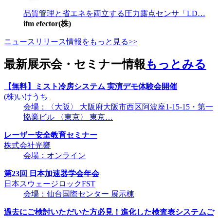
品質管理と省エネを両立する圧力露点センサ「LD…
ifm efector(株)
ニュースリリース情報をもっと見る>>
最新展示会・セミナー情報
もっとみる
【無料】ミスト冷房システム 実演デモ体験会開催
(株)いけうち
会場：〈大阪〉 大阪府大阪市西区阿波座1-15-15・第一
協業ビル 〈東京〉 東京…
レーザー安全教育セミナー
株式会社光響
会場：オンライン
第23回 日本加速器学会年会
日本スウェージロックFST
会場：仙台国際センター 展示棟
過去にご検討いただいた方必見！進化した検査表システムご