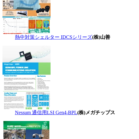
熱中対策シェルター IDCSシリーズ
(株)山善
Nessum 通信用LSI Gen4-BPL
(株)メガチップス