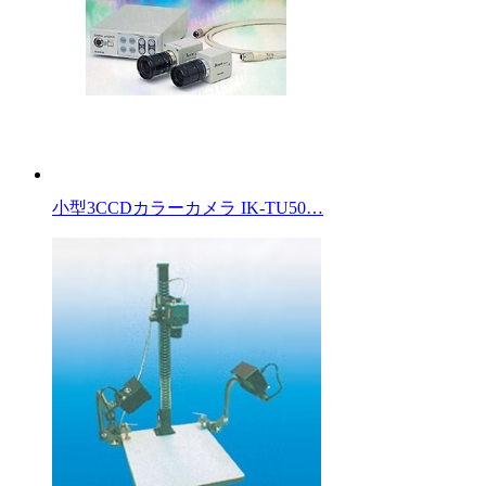
小型3CCDカラーカメラ IK-TU50…