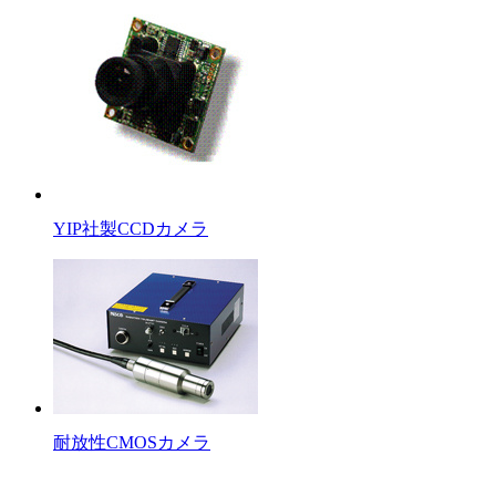
YIP社製CCDカメラ
耐放性CMOSカメラ