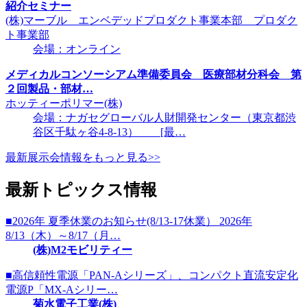
紹介セミナー
(株)マーブル エンベデッドプロダクト事業本部 プロダク
ト事業部
会場：オンライン
メディカルコンソーシアム準備委員会 医療部材分科会 第
２回製品・部材…
ホッティーポリマー(株)
会場：ナガセグローバル人財開発センター（東京都渋
谷区千駄ヶ谷4-8-13） [最…
最新展示会情報をもっと見る>>
最新トピックス情報
■2026年 夏季休業のお知らせ(8/13-17休業） 2026年
8/13（木）～8/17（月…
(株)M2モビリティー
■高信頼性電源「PAN-Aシリーズ」、コンパクト直流安定化
電源P「MX-Aシリー…
菊水電子工業(株)