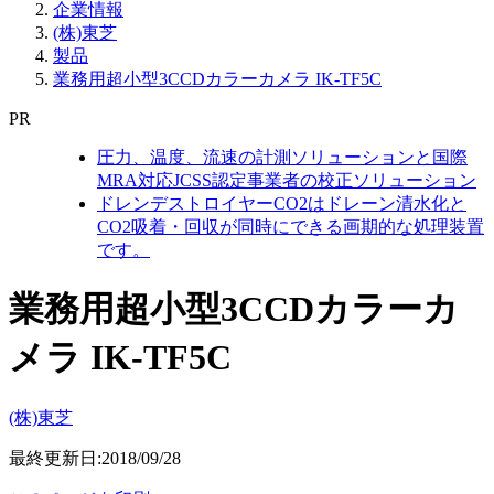
企業情報
(株)東芝
製品
業務用超小型3CCDカラーカメラ IK-TF5C
PR
圧力、温度、流速の計測ソリューションと国際
MRA対応JCSS認定事業者の校正ソリューション
ドレンデストロイヤーCO2はドレーン清水化と
CO2吸着・回収が同時にできる画期的な処理装置
です。
業務用超小型3CCDカラーカ
メラ IK-TF5C
(株)東芝
最終更新日:2018/09/28