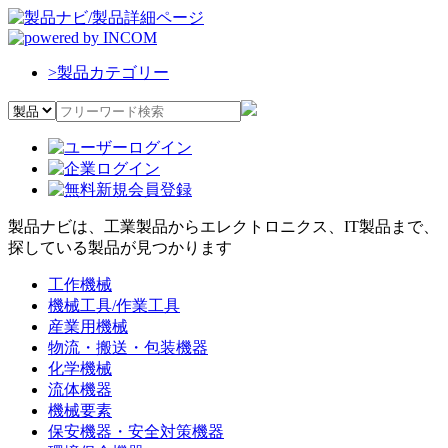
>
製品カテゴリー
製品ナビは、工業製品からエレクトロニクス、IT製品まで、
探している製品が見つかります
工作機械
機械工具/作業工具
産業用機械
物流・搬送・包装機器
化学機械
流体機器
機械要素
保安機器・安全対策機器