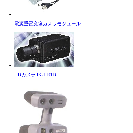
電源重畳変換カメラモジュール …
HDカメラ IK-HR1D