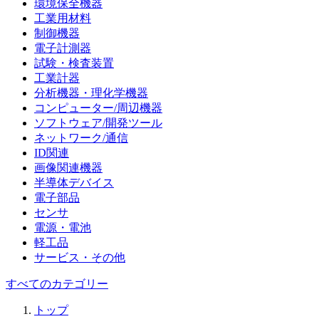
環境保全機器
工業用材料
制御機器
電子計測器
試験・検査装置
工業計器
分析機器・理化学機器
コンピューター/周辺機器
ソフトウェア/開発ツール
ネットワーク/通信
ID関連
画像関連機器
半導体デバイス
電子部品
センサ
電源・電池
軽工品
サービス・その他
すべてのカテゴリー
トップ