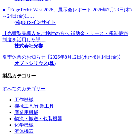
■「EdgeTech+ West 2026」展示会レポート 2026年7月23日(木)
～24日(金)に…
(株)DTSインサイト
【光響製品導入をご検討の方へ 補助金・リース・税制優遇
制度を活用した導…
株式会社光響
夏季休業のお知らせ【2026年8月12日(水)〜8月14日(金)】
オプトシリウス(株)
製品カテゴリー
すべてのカテゴリー
工作機械
機械工具/作業工具
産業用機械
物流・搬送・包装機器
化学機械
流体機器