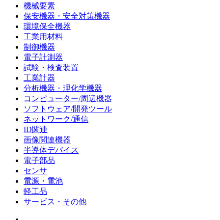
機械要素
保安機器・安全対策機器
環境保全機器
工業用材料
制御機器
電子計測器
試験・検査装置
工業計器
分析機器・理化学機器
コンピューター/周辺機器
ソフトウェア/開発ツール
ネットワーク/通信
ID関連
画像関連機器
半導体デバイス
電子部品
センサ
電源・電池
軽工品
サービス・その他