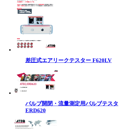
差圧式エアリークテスター F620LV
バルブ開閉・流量測定用バルブテスタ
ERD620