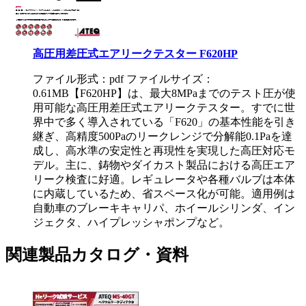
高圧用差圧式エアリークテスター F620HP
ファイル形式：pdf ファイルサイズ：
0.61MB
【F620HP】は、最大8MPaまでのテスト圧が使
用可能な高圧用差圧式エアリークテスター。すでに世
界中で多く導入されている「F620」の基本性能を引き
継ぎ、高精度500Paのリークレンジで分解能0.1Paを達
成し、高水準の安定性と再現性を実現した高圧対応モ
デル。主に、鋳物やダイカスト製品における高圧エア
リーク検査に好適。レギュレータや各種バルブは本体
に内蔵しているため、省スペース化が可能。適用例は
自動車のブレーキキャリパ、ホイールシリンダ、イン
ジェクタ、ハイプレッシャポンプなど。
関連製品カタログ・資料