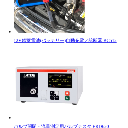
12V鉛蓄電池(バッテリー)自動充電／診断器 BC512
バルブ開閉・流量測定用バルブテスタ ERD620