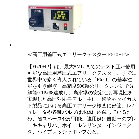
≪高圧用差圧式エアリークテスター F620HP≫
【F620HP】は、最大8MPaまでのテスト圧が使用
可能な高圧用差圧式エアリークテスター。すでに
世界中で多く導入されている「F620」の基本性
能を引き継ぎ、高精度500Paのリークレンジで分
解能0.1Paを達成し、高水準の安定性と再現性を
実現した高圧対応モデル。主に、鋳物やダイカス
ト製品における高圧エアリーク検査に好適。レギ
ュレータや各種バルブは本体に内蔵しているた
め、省スペース化が可能。適用例は自動車のブレ
ーキキャリパ、ホイールシリンダ、インジェク
タ、ハイプレッシャポンプなど。