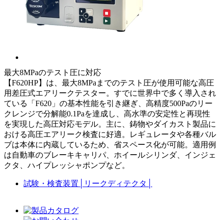
最大8MPaのテスト圧に対応
【F620HP】は、最大8MPaまでのテスト圧が使用可能な高圧
用差圧式エアリークテスター。すでに世界中で多く導入され
ている「F620」の基本性能を引き継ぎ、高精度500Paのリー
クレンジで分解能0.1Paを達成し、高水準の安定性と再現性
を実現した高圧対応モデル。主に、鋳物やダイカスト製品に
おける高圧エアリーク検査に好適。レギュレータや各種バル
ブは本体に内蔵しているため、省スペース化が可能。適用例
は自動車のブレーキキャリパ、ホイールシリンダ、インジェ
クタ、ハイプレッシャポンプなど。
試験・検査装置
│
リークディテクタ
│