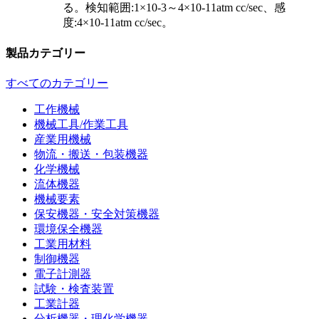
る。検知範囲:1×10-3～4×10-11atm cc/sec、感
度:4×10-11atm cc/sec。
製品カテゴリー
すべてのカテゴリー
工作機械
機械工具/作業工具
産業用機械
物流・搬送・包装機器
化学機械
流体機器
機械要素
保安機器・安全対策機器
環境保全機器
工業用材料
制御機器
電子計測器
試験・検査装置
工業計器
分析機器・理化学機器