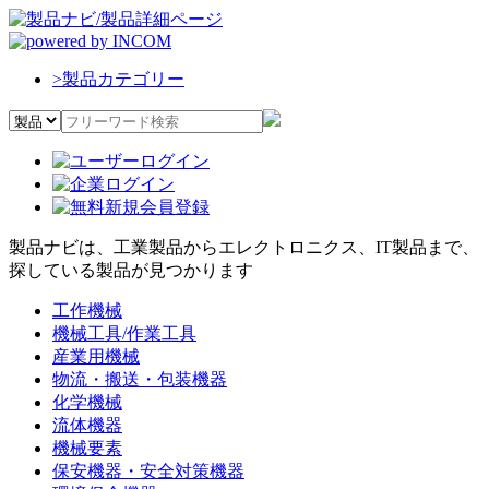
>
製品カテゴリー
製品ナビは、工業製品からエレクトロニクス、IT製品まで、
探している製品が見つかります
工作機械
機械工具/作業工具
産業用機械
物流・搬送・包装機器
化学機械
流体機器
機械要素
保安機器・安全対策機器