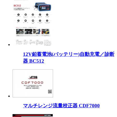
12V鉛蓄電池(バッテリー)自動充電／診断
器 BC512
マルチレンジ流量校正器 CDF7000