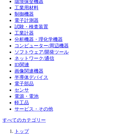
環境保全機器
工業用材料
制御機器
電子計測器
試験・検査装置
工業計器
分析機器・理化学機器
コンピューター/周辺機器
ソフトウェア/開発ツール
ネットワーク/通信
ID関連
画像関連機器
半導体デバイス
電子部品
センサ
電源・電池
軽工品
サービス・その他
すべてのカテゴリー
トップ