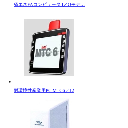
省エネFAコンピュータ I／Oモデ…
耐環境性産業用PC MTC6／12