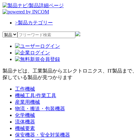
>
製品カテゴリー
製品ナビは、工業製品からエレクトロニクス、IT製品まで、
探している製品が見つかります
工作機械
機械工具/作業工具
産業用機械
物流・搬送・包装機器
化学機械
流体機器
機械要素
保安機器・安全対策機器