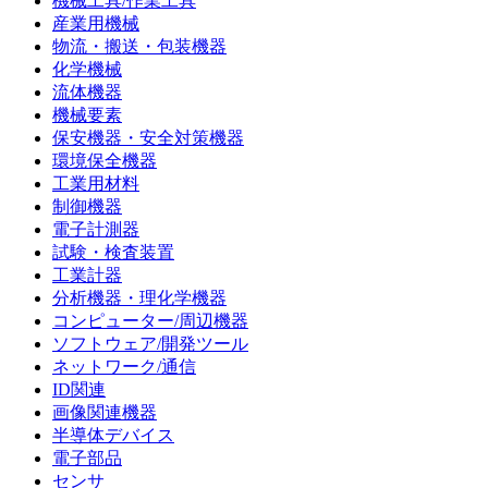
機械工具/作業工具
産業用機械
物流・搬送・包装機器
化学機械
流体機器
機械要素
保安機器・安全対策機器
環境保全機器
工業用材料
制御機器
電子計測器
試験・検査装置
工業計器
分析機器・理化学機器
コンピューター/周辺機器
ソフトウェア/開発ツール
ネットワーク/通信
ID関連
画像関連機器
半導体デバイス
電子部品
センサ