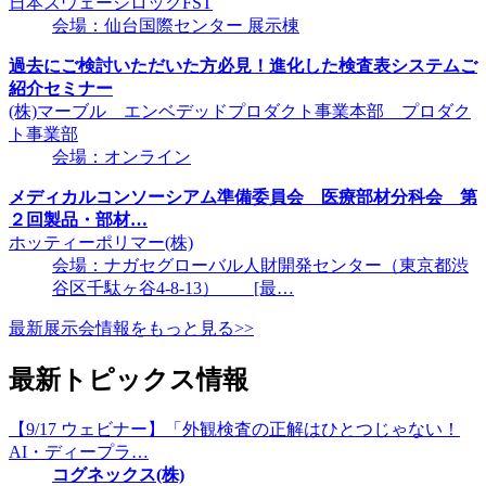
日本スウェージロックFST
会場：仙台国際センター 展示棟
過去にご検討いただいた方必見！進化した検査表システムご
紹介セミナー
(株)マーブル エンベデッドプロダクト事業本部 プロダク
ト事業部
会場：オンライン
メディカルコンソーシアム準備委員会 医療部材分科会 第
２回製品・部材…
ホッティーポリマー(株)
会場：ナガセグローバル人財開発センター（東京都渋
谷区千駄ヶ谷4-8-13） [最…
最新展示会情報をもっと見る>>
最新トピックス情報
【9/17 ウェビナー】「外観検査の正解はひとつじゃない！
AI・ディープラ…
コグネックス(株)