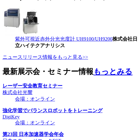
紫外可視近赤外分光光度計 UH9100/UH9200
株式会社日
立ハイテクアナリシス
ニュースリリース情報をもっと見る>>
最新展示会・セミナー情報
もっとみる
レーザー安全教育セミナー
株式会社光響
会場：オンライン
強化学習でバランスロボットをトレーニング
DigiKey
会場：オンライン
第23回 日本加速器学会年会