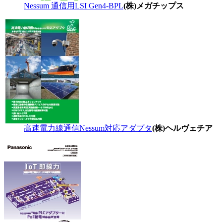
Nessum 通信用LSI Gen4-BPL
(株)メガチップス
高速電力線通信Nessum対応アダプタ
(株)ヘルヴェチア