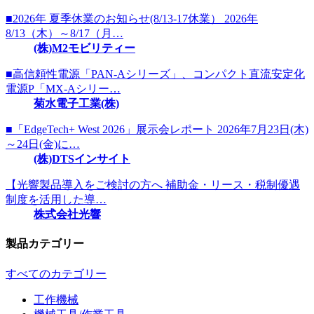
■2026年 夏季休業のお知らせ(8/13-17休業） 2026年
8/13（木）～8/17（月…
(株)M2モビリティー
■高信頼性電源「PAN-Aシリーズ」、コンパクト直流安定化
電源P「MX-Aシリー…
菊水電子工業(株)
■「EdgeTech+ West 2026」展示会レポート 2026年7月23日(木)
～24日(金)に…
(株)DTSインサイト
【光響製品導入をご検討の方へ 補助金・リース・税制優遇
制度を活用した導…
株式会社光響
製品カテゴリー
すべてのカテゴリー
工作機械