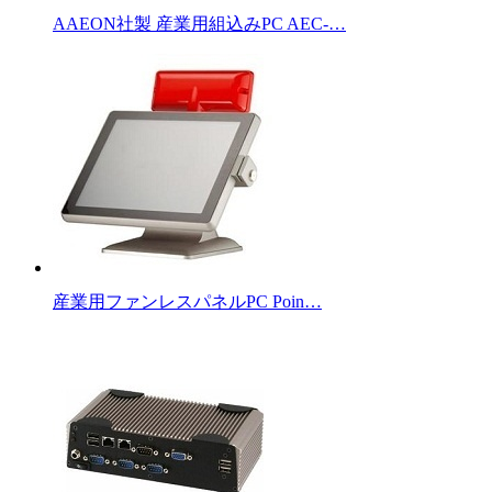
AAEON社製 産業用組込みPC AEC-…
産業用ファンレスパネルPC Poin…