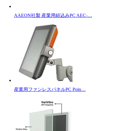
AAEON社製 産業用組込みPC AEC-…
産業用ファンレスパネルPC Poin…