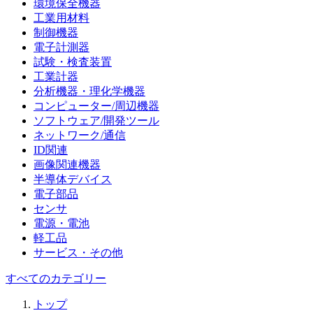
環境保全機器
工業用材料
制御機器
電子計測器
試験・検査装置
工業計器
分析機器・理化学機器
コンピューター/周辺機器
ソフトウェア/開発ツール
ネットワーク/通信
ID関連
画像関連機器
半導体デバイス
電子部品
センサ
電源・電池
軽工品
サービス・その他
すべてのカテゴリー
トップ