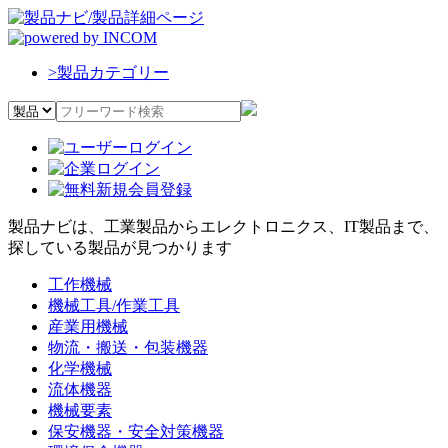
>
製品カテゴリー
製品ナビは、工業製品からエレクトロニクス、IT製品まで、
探している製品が見つかります
工作機械
機械工具/作業工具
産業用機械
物流・搬送・包装機器
化学機械
流体機器
機械要素
保安機器・安全対策機器