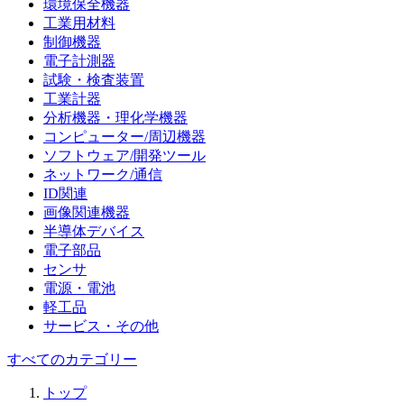
環境保全機器
工業用材料
制御機器
電子計測器
試験・検査装置
工業計器
分析機器・理化学機器
コンピューター/周辺機器
ソフトウェア/開発ツール
ネットワーク/通信
ID関連
画像関連機器
半導体デバイス
電子部品
センサ
電源・電池
軽工品
サービス・その他
すべてのカテゴリー
トップ