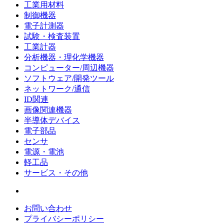
工業用材料
制御機器
電子計測器
試験・検査装置
工業計器
分析機器・理化学機器
コンピューター/周辺機器
ソフトウェア/開発ツール
ネットワーク/通信
ID関連
画像関連機器
半導体デバイス
電子部品
センサ
電源・電池
軽工品
サービス・その他
お問い合わせ
プライバシーポリシー