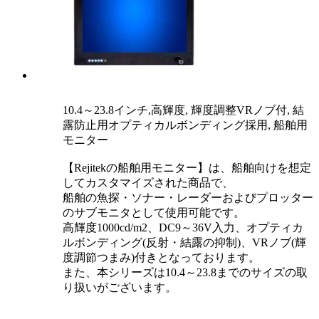
10.4～23.8インチ,高輝度, 輝度調整VRノブ付, 結
露防止用オプティカルボンディング採用, 船舶用
モニター
【Rejitekの船舶用モニター】は、船舶向けを想定
してカスタマイズされた商品で、
船舶の魚探・ソナー・レーダーおよびプロッター
のサブモニタとして使用可能です。
高輝度1000cd/m2、DC9～36V入力、オプティカ
ルボンディング(反射・結露の抑制)、VRノブ(輝
度調節つまみ)付きとなっております。
また、本シリーズは10.4～23.8までのサイズの取
り扱いがございます。