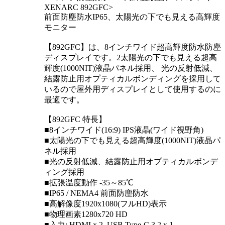
XENARC 892GFC>
前面防塵防水IP65、太陽光の下でも見える高輝度
モニター
【892GFC】は、8インチワイド超高輝度防水防塵
ディスプレイです。2太陽光の下でも見える超高
輝度(1000NIT)液晶パネル採用、 光の反射低減、
結露防止用オプティカルボンディングを採用して
いるので屋外用ディスプレイとして使用するのに
最適です。
【892GFC 特長】
■8インチワイド(16:9) IPS液晶(ワイド視野角)
■太陽光の下でも見える超高輝度(1000NIT)液晶パ
ネル採用
■光の反射低減、結露防止用オプティカルボンデ
ィング採用
■拡張温度動作 -35～85℃
■IP65 / NEMA4 前面防塵防水
■高解像度1920x1080(フルHD)表示
■物理画素1280x720 HD
■入力: HDMI x 2, USB Type-C 3.2 x 1