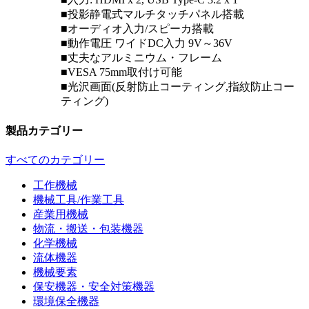
■投影静電式マルチタッチパネル搭載
■オーディオ入力/スピーカ搭載
■動作電圧 ワイドDC入力 9V～36V
■丈夫なアルミニウム・フレーム
■VESA 75mm取付け可能
■光沢画面(反射防止コーティング,指紋防止コー
ティング)
製品カテゴリー
すべてのカテゴリー
工作機械
機械工具/作業工具
産業用機械
物流・搬送・包装機器
化学機械
流体機器
機械要素
保安機器・安全対策機器
環境保全機器