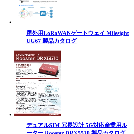
屋外用LoRaWANゲートウェイ Milesight
UG67 製品カタログ
デュアルSIM 冗長設計 5G対応産業用ル
ーター Rooster DRX5510 製品カタログ