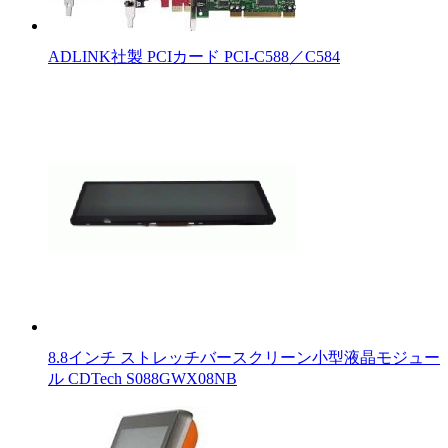
ADLINK社製 PCIカード PCI-C588／C584
8.8インチ ストレッチバースクリーン小型液晶モジュー
ル CDTech S088GWX08NB