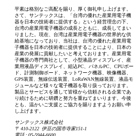
平素は格別なご高配を賜り、厚く御礼申し上げます。
さて、サンテックスは、「台湾の優れた産業用電子機
器を日本の技術者に提供する」という経営理念の下、
台湾の産業用電子機器の成長とともに、成長してまい
りました。現在、台湾は産業用電子機器の世界的な供
給基地になっており、当社は、台湾の優れた産業用電
子機器を日本の技術者に提供することにより、日本の
産業の発展に貢献したいと考えております。産業用電
子機器の専門商社として、小型液晶ディスプレイ、産
業用液晶ディスプレイ、組込PC、パネルPC、CPUボー
ド、計測制御ボード、ネットワーク機器、映像機器、
GPS装置、無線伝送装置、LoRaWAN無線装置、液晶モ
ジュールなど様々な電子機器を取り扱っております。
製品とサービスを通して皆様から信頼される企業であ
り続けるために研鑽と努力を重ねてまいります。今後
とも、温かいご支援とご協力を賜りますようお願い申
し上げます。
サンテックス株式会社
〒 410-2122 伊豆の国市寺家151-1
電話 : 05-5944-6600