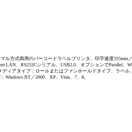
両用のバーコードラベルプリンタ。印字速度355mm／S(203dpi)、
rnet LAN、RS232Cシリアル、USB2.0、オプションでParallel、
メディアタイプ：ロールまたはファンホールドタイプ、ラベル
：Windows NT／2000、XP、Vista、7、8。