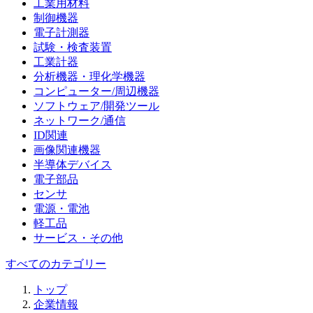
工業用材料
制御機器
電子計測器
試験・検査装置
工業計器
分析機器・理化学機器
コンピューター/周辺機器
ソフトウェア/開発ツール
ネットワーク/通信
ID関連
画像関連機器
半導体デバイス
電子部品
センサ
電源・電池
軽工品
サービス・その他
すべてのカテゴリー
トップ
企業情報