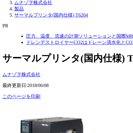
ムナゾヲ株式会社
製品
サーマルプリンタ(国内仕様) T6204
PR
圧力、温度、流速の計測ソリューションと国際MR
ドレンデストロイヤーCO2はドレーン清水化とC
サーマルプリンタ(国内仕様) T6
ムナゾヲ株式会社
最終更新日:2018/06/08
このページを印刷