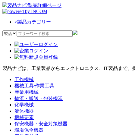
>
製品カテゴリー
製品ナビは、工業製品からエレクトロニクス、IT製品まで、
工作機械
機械工具/作業工具
産業用機械
物流・搬送・包装機器
化学機械
流体機器
機械要素
保安機器・安全対策機器
環境保全機器