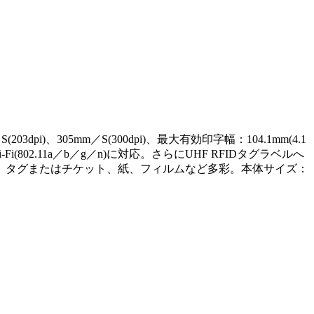
305mm／S(300dpi)、最大有効印字幅：104.1mm(4.1
Wi-Fi(802.11a／b／g／n)に対応。さらにUHF RFIDタグラベルへ
、タグまたはチケット、紙、フィルムなど多彩。本体サイズ：