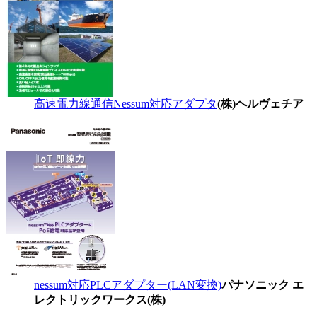
高速電力線通信Nessum対応アダプタ
(株)ヘルヴェチア
nessum対応PLCアダプター(LAN変換)
パナソニック エ
レクトリックワークス(株)