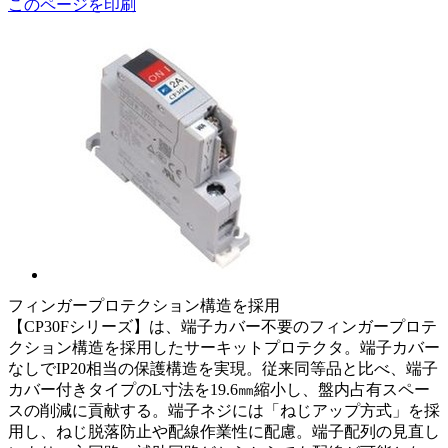
このページを印刷
フィンガープロテクション構造を採用
【CP30Fシリーズ】は、端子カバー不要のフィンガープロテ
クション構造を採用したサーキットプロテクタ。端子カバー
なしでIP20相当の保護構造を実現。従来同等品と比べ、端子
カバー付きタイプのL寸法を19.6㎜縮小し、盤内占有スペー
スの削減に貢献する。端子ネジには「ねじアップ方式」を採
用し、ねじ脱落防止や配線作業性に配慮。端子配列の見直し