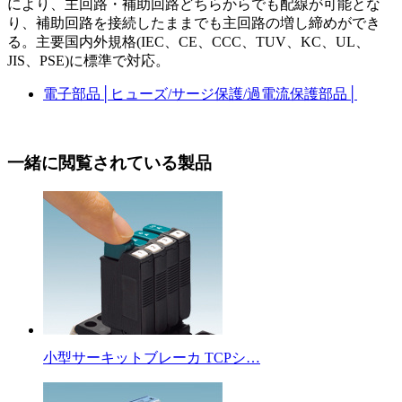
により、主回路・補助回路どちらからでも配線が可能とな
り、補助回路を接続したままでも主回路の増し締めができ
る。主要国内外規格(IEC、CE、CCC、TUV、KC、UL、
JIS、PSE)に標準で対応。
電子部品
│
ヒューズ/サージ保護/過電流保護部品
│
一緒に閲覧されている製品
小型サーキットブレーカ TCPシ…