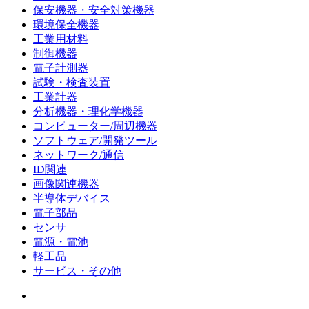
保安機器・安全対策機器
環境保全機器
工業用材料
制御機器
電子計測器
試験・検査装置
工業計器
分析機器・理化学機器
コンピューター/周辺機器
ソフトウェア/開発ツール
ネットワーク/通信
ID関連
画像関連機器
半導体デバイス
電子部品
センサ
電源・電池
軽工品
サービス・その他