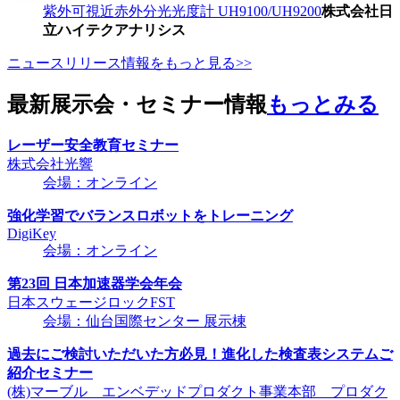
紫外可視近赤外分光光度計 UH9100/UH9200
株式会社日
立ハイテクアナリシス
ニュースリリース情報をもっと見る>>
最新展示会・セミナー情報
もっとみる
レーザー安全教育セミナー
株式会社光響
会場：オンライン
強化学習でバランスロボットをトレーニング
DigiKey
会場：オンライン
第23回 日本加速器学会年会
日本スウェージロックFST
会場：仙台国際センター 展示棟
過去にご検討いただいた方必見！進化した検査表システムご
紹介セミナー
(株)マーブル エンベデッドプロダクト事業本部 プロダク