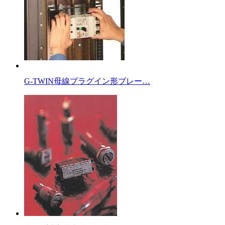
G-TWIN母線プラグイン形ブレー…