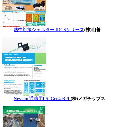
熱中対策シェルター IDCSシリーズ
(株)山善
Nessum 通信用LSI Gen4-BPL
(株)メガチップス