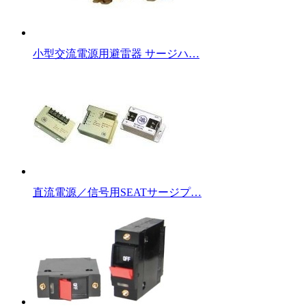
小型交流電源用避雷器 サージハ…
直流電源／信号用SEATサージプ…