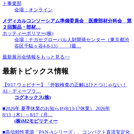
ト事業部
会場：オンライン
メディカルコンソーシアム準備委員会 医療部材分科会 第
２回製品・部材…
ホッティーポリマー(株)
会場：ナガセグローバル人財開発センター（東京都渋
谷区千駄ヶ谷4-8-13） [最…
最新展示会情報をもっと見る>>
最新トピックス情報
【9/17 ウェビナー】「外観検査の正解はひとつじゃない！
AI・ディープラ…
コグネックス(株)
■2026年 夏季休業のお知らせ(8/13-17休業） 2026年
8/13（木）～8/17（月…
(株)M2モビリティー
■高信頼性電源「PAN-Aシリーズ」、コンパクト直流安定化