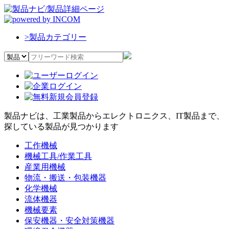
>
製品カテゴリー
製品ナビは、工業製品からエレクトロニクス、IT製品まで、
探している製品が見つかります
工作機械
機械工具/作業工具
産業用機械
物流・搬送・包装機器
化学機械
流体機器
機械要素
保安機器・安全対策機器