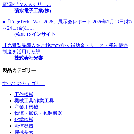
電源P「MX-Aシリー…
菊水電子工業(株)
■「EdgeTech+ West 2026」展示会レポート 2026年7月23日(木)
～24日(金)に…
(株)DTSインサイト
【光響製品導入をご検討の方へ 補助金・リース・税制優遇
制度を活用した導…
株式会社光響
製品カテゴリー
すべてのカテゴリー
工作機械
機械工具/作業工具
産業用機械
物流・搬送・包装機器
化学機械
流体機器
機械要素