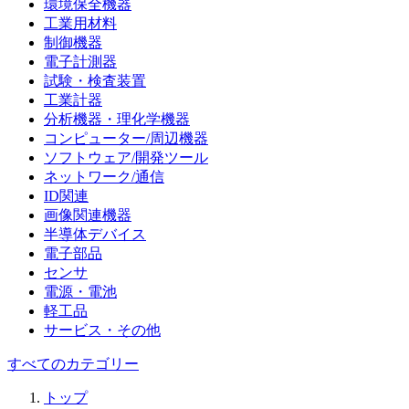
環境保全機器
工業用材料
制御機器
電子計測器
試験・検査装置
工業計器
分析機器・理化学機器
コンピューター/周辺機器
ソフトウェア/開発ツール
ネットワーク/通信
ID関連
画像関連機器
半導体デバイス
電子部品
センサ
電源・電池
軽工品
サービス・その他
すべてのカテゴリー
トップ