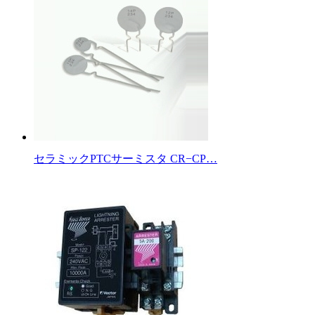
セラミックPTCサーミスタ CR−CP…