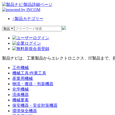
>
製品カテゴリー
製品ナビは、工業製品からエレクトロニクス、IT製品まで、
工作機械
機械工具/作業工具
産業用機械
物流・搬送・包装機器
化学機械
流体機器
機械要素
保安機器・安全対策機器
環境保全機器