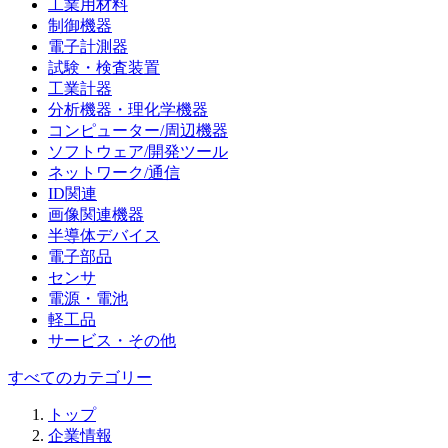
工業用材料
制御機器
電子計測器
試験・検査装置
工業計器
分析機器・理化学機器
コンピューター/周辺機器
ソフトウェア/開発ツール
ネットワーク/通信
ID関連
画像関連機器
半導体デバイス
電子部品
センサ
電源・電池
軽工品
サービス・その他
すべてのカテゴリー
トップ
企業情報