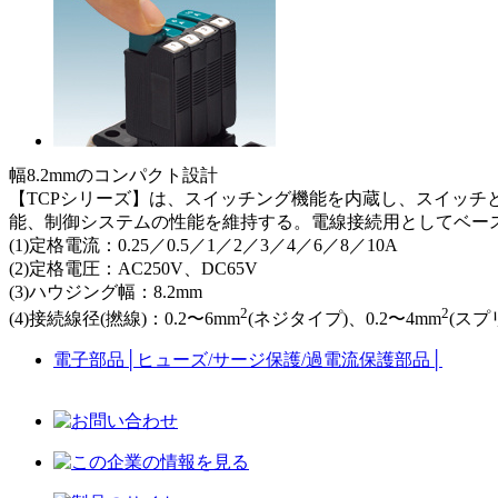
幅8.2mmのコンパクト設計
【TCPシリーズ】は、スイッチング機能を内蔵し、スイッ
能、制御システムの性能を維持する。電線接続用としてベー
(1)定格電流：0.25／0.5／1／2／3／4／6／8／10A
(2)定格電圧：AC250V、DC65V
(3)ハウジング幅：8.2mm
2
2
(4)接続線径(撚線)：0.2〜6mm
(ネジタイプ)、0.2〜4mm
(スプ
電子部品
│
ヒューズ/サージ保護/過電流保護部品
│