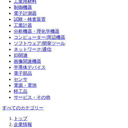
工業用材料
制御機器
電子計測器
試験・検査装置
工業計器
分析機器・理化学機器
コンピューター/周辺機器
ソフトウェア/開発ツール
ネットワーク/通信
ID関連
画像関連機器
半導体デバイス
電子部品
センサ
電源・電池
軽工品
サービス・その他
すべてのカテゴリー
トップ
企業情報