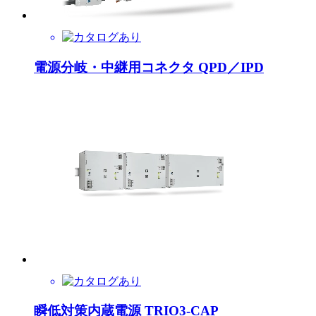
電源分岐・中継用コネクタ QPD／IPD
瞬低対策内蔵電源 TRIO3-CAP