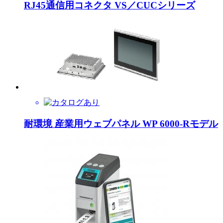
RJ45通信用コネクタ VS／CUCシリーズ
耐環境 産業用ウェブパネル WP 6000-Rモデル