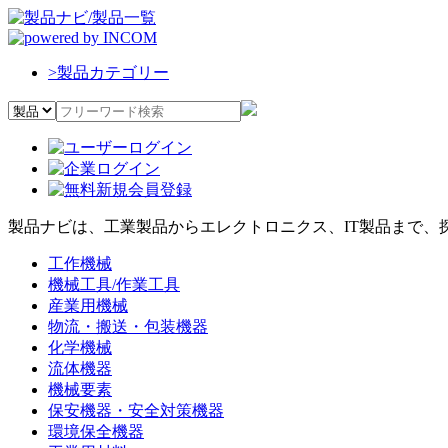
>
製品カテゴリー
製品ナビは、工業製品からエレクトロニクス、IT製品まで、
工作機械
機械工具/作業工具
産業用機械
物流・搬送・包装機器
化学機械
流体機器
機械要素
保安機器・安全対策機器
環境保全機器