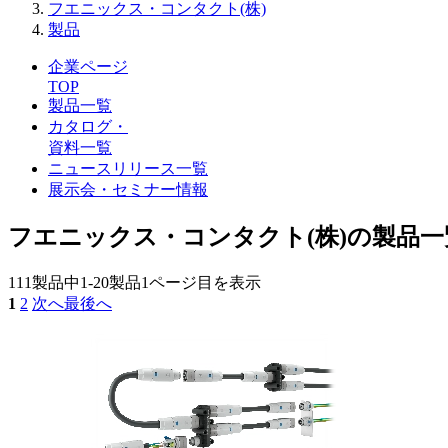
フエニックス・コンタクト(株)
製品
企業ページ
TOP
製品一覧
カタログ・
資料一覧
ニュースリリース一覧
展示会・セミナー情報
フエニックス・コンタクト(株)の製品一
111製品中
1-20製品
1ページ目を表示
1
2
次へ
最後へ