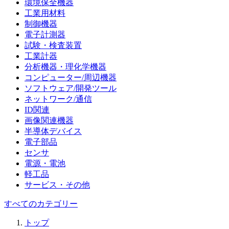
環境保全機器
工業用材料
制御機器
電子計測器
試験・検査装置
工業計器
分析機器・理化学機器
コンピューター/周辺機器
ソフトウェア/開発ツール
ネットワーク/通信
ID関連
画像関連機器
半導体デバイス
電子部品
センサ
電源・電池
軽工品
サービス・その他
すべてのカテゴリー
トップ