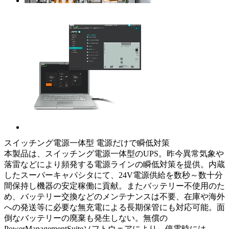
スイッチング電源一体型 電源だけで瞬低対策
本製品は、スイッチング電源一体型のUPS。昨今異常気象や
落雷などにより頻発する電源ラインの瞬低対策を提供。内蔵
したスーパーキャパシタにて、24V電源供給を数秒～数十分
間保持し機器の安定稼働に貢献。またバッテリー不使用のた
め、バッテリー交換などのメンテナンスは不要、在庫や海外
への発送等に必要な無充電による長期保管にも対応可能。面
倒なバッテリーの廃棄も発生しない。無償の
PowerManagementSuiteソフトウェアにより、停電時には