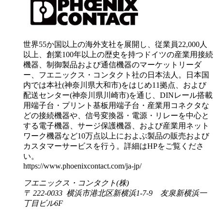
世界55か国以上の海外支社を展開し、従業員22,000人
以上、創業100年以上の歴史を持つドイツの産業用接続
機器、制御製品および通信機器のマーケットリーダ
ー、フエニックス・コンタクト社の日本法人。日本国
内では本社(神奈川県大和市)をはじめ11拠点、および
配送センター(神奈川県川崎市)を通じ、DINレール搭載
用端子台・プリント基板用端子台・産業用コネクタな
どの接続機器や、信号変換器・電源・リレーを中心と
する電子機器、サージ保護機器、および産業用ネット
ワーク機器など10万点以上におよぶ製品の販売および
カスタマーサービスを行う。詳細はHPをご覧くださ
い。
https://www.phoenixcontact.com/ja-jp/
フエニックス・コンタクト(株)
〒 222-0033 横浜市港北区新横浜1-7-9 友泉新横浜一
丁目ビル6F