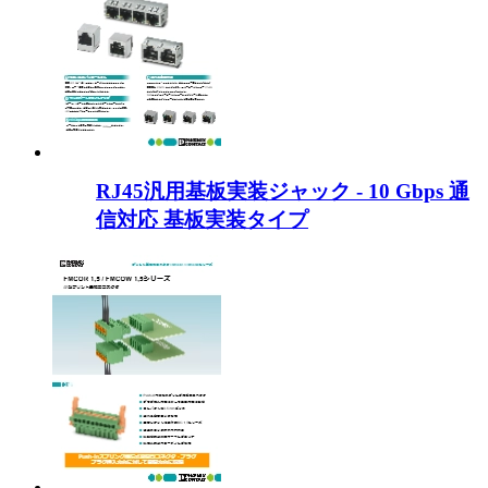
RJ45汎用基板実装ジャック - 10 Gbps 通
信対応 基板実装タイプ