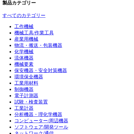
製品カテゴリー
すべてのカテゴリー
工作機械
機械工具/作業工具
産業用機械
物流・搬送・包装機器
化学機械
流体機器
機械要素
保安機器・安全対策機器
環境保全機器
工業用材料
制御機器
電子計測器
試験・検査装置
工業計器
分析機器・理化学機器
コンピューター/周辺機器
ソフトウェア/開発ツール
ネットワーク/通信