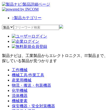
>
製品カテゴリー
製品ナビは、工業製品からエレクトロニクス、IT製品まで、
探している製品が見つかります
工作機械
機械工具/作業工具
産業用機械
物流・搬送・包装機器
化学機械
流体機器
機械要素
保安機器・安全対策機器