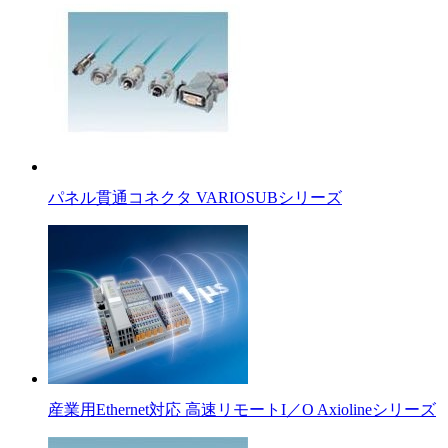
パネル貫通コネクタ VARIOSUBシリーズ
産業用Ethernet対応 高速リモートI／O Axiolineシリーズ