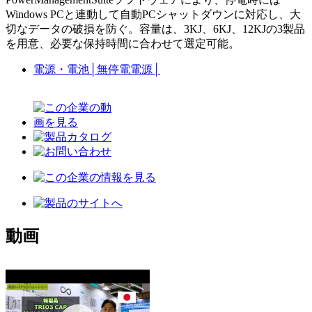
Windows PCと連動して自動PCシャットダウンに対応し、大
切なデータの破損を防ぐ。容量は、3KJ、6KJ、12KJの3製品
を用意、必要な保持時間に合わせて選定可能。
電源・電池
│
無停電電源
│
動画