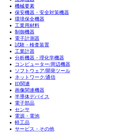
機械要素
保安機器・安全対策機器
環境保全機器
工業用材料
制御機器
電子計測器
試験・検査装置
工業計器
分析機器・理化学機器
コンピューター/周辺機器
ソフトウェア/開発ツール
ネットワーク/通信
ID関連
画像関連機器
半導体デバイス
電子部品
センサ
電源・電池
軽工品
サービス・その他