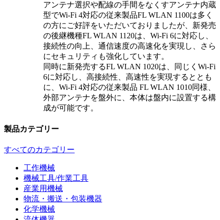
アンテナ選択や配線の手間をなくすアンテナ内蔵
型でWi-Fi 4対応の従来製品FL WLAN 1100は多く
の方にご好評をいただいておりましたが、新発売
の後継機種FL WLAN 1120は、Wi-Fi 6に対応し、
接続性の向上、通信速度の高速化を実現し、さら
にセキュリティも強化しています。
同時に新発売するFL WLAN 1020は、同じくWi-Fi
6に対応し、高接続性、高速性を実現するととも
に、Wi-Fi 4対応の従来製品 FL WLAN 1010同様、
外部アンテナを盤外に、本体は盤内に設置する構
成が可能です。
製品カテゴリー
すべてのカテゴリー
工作機械
機械工具/作業工具
産業用機械
物流・搬送・包装機器
化学機械
流体機器