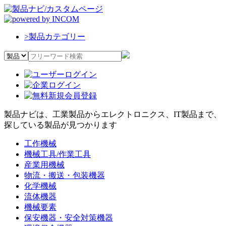
>
製品カテゴリー
製品ナビは、工業製品からエレクトロニクス、IT製品まで、
探している製品が見つかります
工作機械
機械工具/作業工具
産業用機械
物流・搬送・包装機器
化学機械
流体機器
機械要素
保安機器・安全対策機器