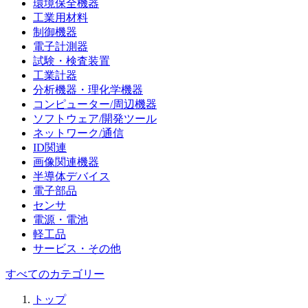
環境保全機器
工業用材料
制御機器
電子計測器
試験・検査装置
工業計器
分析機器・理化学機器
コンピューター/周辺機器
ソフトウェア/開発ツール
ネットワーク/通信
ID関連
画像関連機器
半導体デバイス
電子部品
センサ
電源・電池
軽工品
サービス・その他
すべてのカテゴリー
トップ