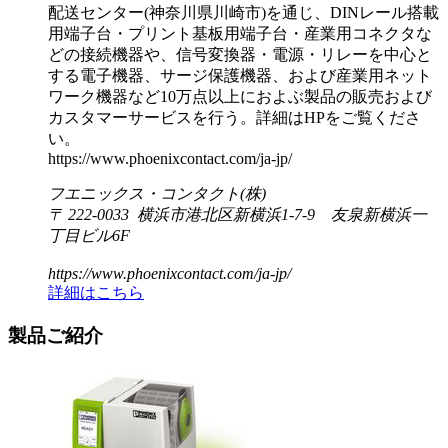
配送センター(神奈川県川崎市)を通じ、DINレール搭載
用端子台・プリント基板用端子台・産業用コネクタな
どの接続機器や、信号変換器・電源・リレーを中心と
する電子機器、サージ保護機器、および産業用ネット
ワーク機器など10万点以上におよぶ製品の販売および
カスタマーサービスを行う。詳細はHPをご覧くださ
い。
https://www.phoenixcontact.com/ja-jp/
フエニックス・コンタクト(株)
〒 222-0033 横浜市港北区新横浜1-7-9 友泉新横浜一
丁目ビル6F
https://www.phoenixcontact.com/ja-jp/
詳細はこちら
製品ご紹介