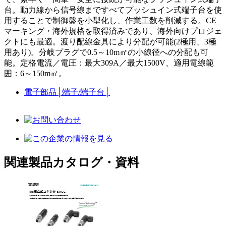
台。動力線から信号線まですべてプッシュイン式端子台を使
用することで制御盤を小型化し、作業工数を削減する。CE
マーキング・海外規格を取得済みであり、海外向けプロジェ
クトにも最適。渡り配線金具により分配が可能(2極用、3極
用あり)。分岐プラグで0.5～10m㎡の小線径への分配も可
能。定格電流／電圧：最大309A／最大1500V、適用電線範
囲：6～150m㎡。
電子部品
│
端子/端子台
│
関連製品カタログ・資料