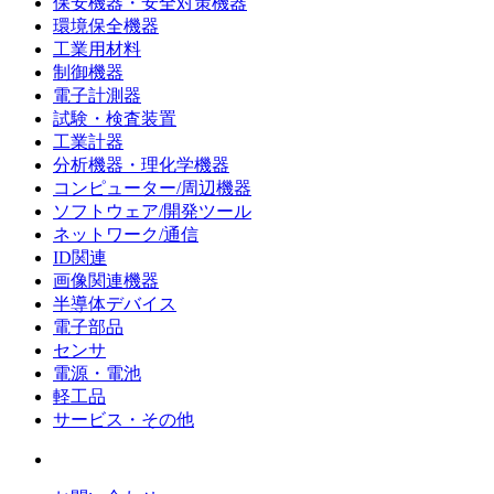
保安機器・安全対策機器
環境保全機器
工業用材料
制御機器
電子計測器
試験・検査装置
工業計器
分析機器・理化学機器
コンピューター/周辺機器
ソフトウェア/開発ツール
ネットワーク/通信
ID関連
画像関連機器
半導体デバイス
電子部品
センサ
電源・電池
軽工品
サービス・その他