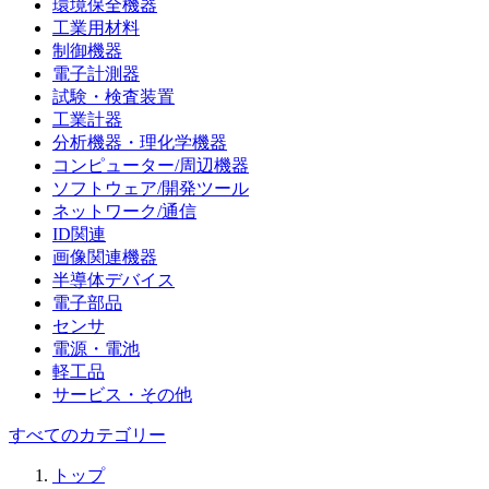
環境保全機器
工業用材料
制御機器
電子計測器
試験・検査装置
工業計器
分析機器・理化学機器
コンピューター/周辺機器
ソフトウェア/開発ツール
ネットワーク/通信
ID関連
画像関連機器
半導体デバイス
電子部品
センサ
電源・電池
軽工品
サービス・その他
すべてのカテゴリー
トップ