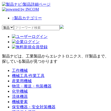
>
製品カテゴリー
製品ナビは、工業製品からエレクトロニクス、IT製品まで、
探している製品が見つかります
工作機械
機械工具/作業工具
産業用機械
物流・搬送・包装機器
化学機械
流体機器
機械要素
保安機器・安全対策機器