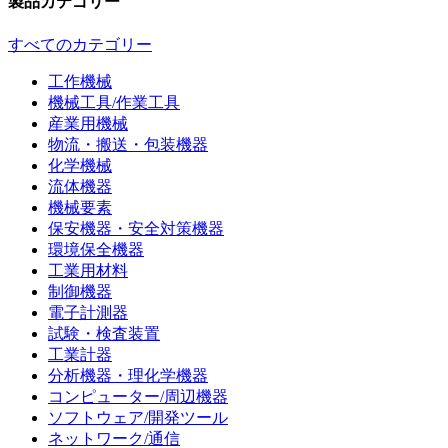
製品カテゴリー
すべてのカテゴリー
工作機械
機械工具/作業工具
産業用機械
物流・搬送・包装機器
化学機械
流体機器
機械要素
保安機器・安全対策機器
環境保全機器
工業用材料
制御機器
電子計測器
試験・検査装置
工業計器
分析機器・理化学機器
コンピューター/周辺機器
ソフトウェア/開発ツール
ネットワーク/通信