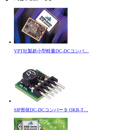
VPT社製超小型軽量DC-DCコンバ…
SIP形状DC-DCコンバータ OKR-T…