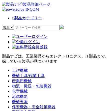
>
製品カテゴリー
製品ナビは、工業製品からエレクトロニクス、IT製品まで、
探している製品が見つかります
工作機械
機械工具/作業工具
産業用機械
物流・搬送・包装機器
化学機械
流体機器
機械要素
保安機器・安全対策機器