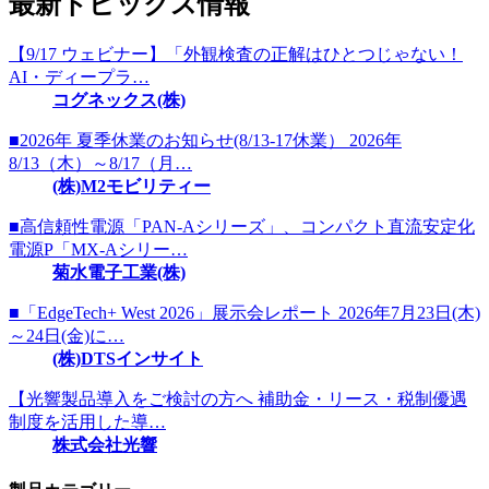
最新トピックス情報
【9/17 ウェビナー】「外観検査の正解はひとつじゃない！
AI・ディープラ…
コグネックス(株)
■2026年 夏季休業のお知らせ(8/13-17休業） 2026年
8/13（木）～8/17（月…
(株)M2モビリティー
■高信頼性電源「PAN-Aシリーズ」、コンパクト直流安定化
電源P「MX-Aシリー…
菊水電子工業(株)
■「EdgeTech+ West 2026」展示会レポート 2026年7月23日(木)
～24日(金)に…
(株)DTSインサイト
【光響製品導入をご検討の方へ 補助金・リース・税制優遇
制度を活用した導…
株式会社光響