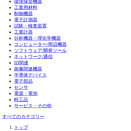
環境保全機器
工業用材料
制御機器
電子計測器
試験・検査装置
工業計器
分析機器・理化学機器
コンピューター/周辺機器
ソフトウェア/開発ツール
ネットワーク/通信
ID関連
画像関連機器
半導体デバイス
電子部品
センサ
電源・電池
軽工品
サービス・その他
すべてのカテゴリー
トップ