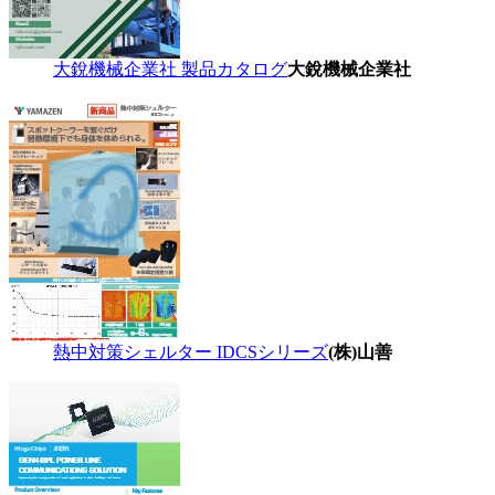
大銳機械企業社 製品カタログ
大銳機械企業社
熱中対策シェルター IDCSシリーズ
(株)山善