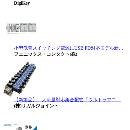
DigiKey
小型低背スイッチング電源にUSB PD対応モデル新…
フエニックス・コンタクト(株)
【新製品】 大流量対応集合配管「ウルトラマニ…
(株)リガルジョイント