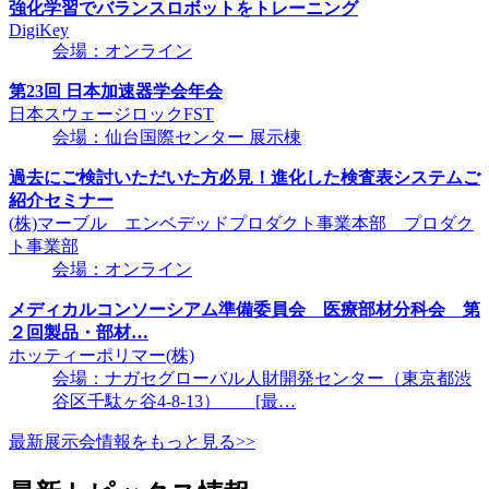
強化学習でバランスロボットをトレーニング
DigiKey
会場：オンライン
第23回 日本加速器学会年会
日本スウェージロックFST
会場：仙台国際センター 展示棟
過去にご検討いただいた方必見！進化した検査表システムご
紹介セミナー
(株)マーブル エンベデッドプロダクト事業本部 プロダク
ト事業部
会場：オンライン
メディカルコンソーシアム準備委員会 医療部材分科会 第
２回製品・部材…
ホッティーポリマー(株)
会場：ナガセグローバル人財開発センター（東京都渋
谷区千駄ヶ谷4-8-13） [最…
最新展示会情報をもっと見る>>