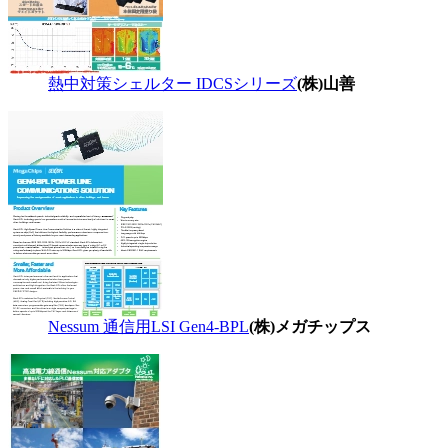
熱中対策シェルター IDCSシリーズ
(株)山善
Nessum 通信用LSI Gen4-BPL
(株)メガチップス