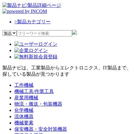
>
製品カテゴリー
製品ナビは、工業製品からエレクトロニクス、IT製品まで、
探している製品が見つかります
工作機械
機械工具/作業工具
産業用機械
物流・搬送・包装機器
化学機械
流体機器
機械要素
保安機器・安全対策機器