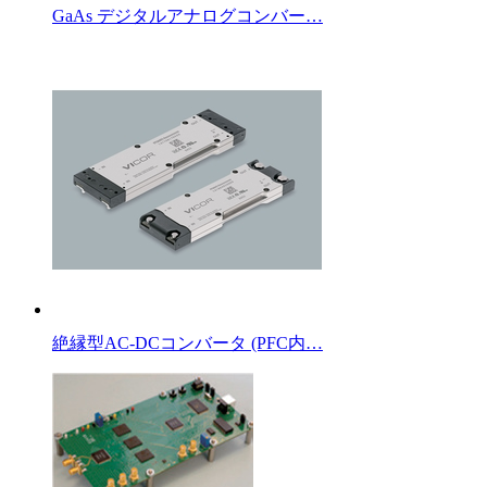
GaAs デジタルアナログコンバー…
絶縁型AC-DCコンバータ (PFC内…