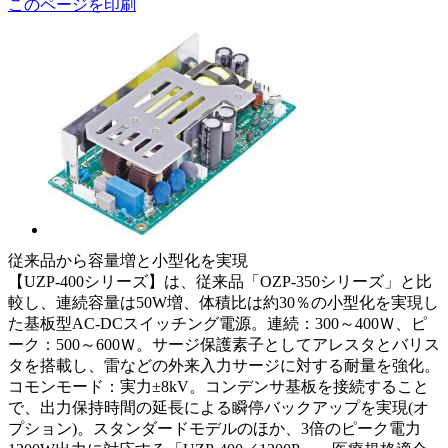
このページを印刷
従来品から容量増と小型化を実現
【UZP-400シリーズ】は、従来品「OZP-350シリーズ」と比
較し、連続容量は50W増、体積比は約30％の小型化を実現し
た基板型AC-DCスイッチング電源。連続：300～400Ｗ、ピ
ーク：500～600Ｗ。サージ保護素子としてアレスタとバリス
タを搭載し、雷などの外来入力サージに対する耐量を強化。
コモンモード：実力±8kV。コンデンサ基板を接続すること
で、出力保持時間の延長による瞬停バックアップを実現(オ
プション)。スタンダードモデルのほか、3倍のピーク電力