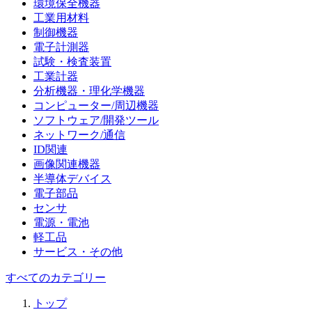
環境保全機器
工業用材料
制御機器
電子計測器
試験・検査装置
工業計器
分析機器・理化学機器
コンピューター/周辺機器
ソフトウェア/開発ツール
ネットワーク/通信
ID関連
画像関連機器
半導体デバイス
電子部品
センサ
電源・電池
軽工品
サービス・その他
すべてのカテゴリー
トップ