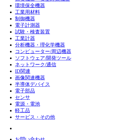
環境保全機器
工業用材料
制御機器
電子計測器
試験・検査装置
工業計器
分析機器・理化学機器
コンピューター/周辺機器
ソフトウェア/開発ツール
ネットワーク/通信
ID関連
画像関連機器
半導体デバイス
電子部品
センサ
電源・電池
軽工品
サービス・その他
お問い合わせ