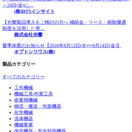
～24日(金)に…
(株)DTSインサイト
【光響製品導入をご検討の方へ 補助金・リース・税制優遇
制度を活用した導…
株式会社光響
夏季休業のお知らせ【2026年8月12日(水)〜8月14日(金)】
オプトシリウス(株)
製品カテゴリー
すべてのカテゴリー
工作機械
機械工具/作業工具
産業用機械
物流・搬送・包装機器
化学機械
流体機器
機械要素
保安機器・安全対策機器