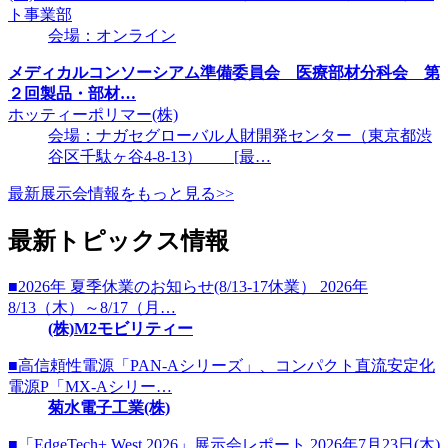
ト事業部
会場：オンライン
メディカルコンソーシアム準備委員会 医療部材分科会 第
２回製品・部材…
ホッティーポリマー(株)
会場：ナガセグローバル人財開発センター（東京都渋
谷区千駄ヶ谷4-8-13） [最…
最新展示会情報をもっと見る>>
最新トピックス情報
■2026年 夏季休業のお知らせ(8/13-17休業） 2026年
8/13（木）～8/17（月…
(株)M2モビリティー
■高信頼性電源「PAN-Aシリーズ」、コンパクト直流安定化
電源P「MX-Aシリー…
菊水電子工業(株)
■「EdgeTech+ West 2026」展示会レポート 2026年7月23日(木)