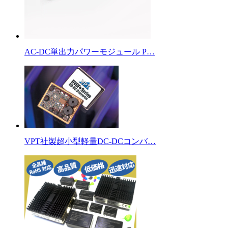
AC-DC単出力パワーモジュール P…
VPT社製超小型軽量DC-DCコンバ…