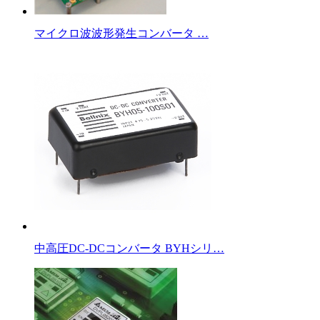
マイクロ波波形発生コンバータ …
中高圧DC-DCコンバータ BYHシリ…