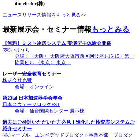
ifm efector(株)
ニュースリリース情報をもっと見る>>
最新展示会・セミナー情報
もっとみる
【無料】ミスト冷房システム 実演デモ体験会開催
(株)いけうち
会場：〈大阪〉 大阪府大阪市西区阿波座1-15-15・第一
協業ビル 〈東京〉 東京…
レーザー安全教育セミナー
株式会社光響
会場：オンライン
第23回 日本加速器学会年会
日本スウェージロックFST
会場：仙台国際センター 展示棟
過去にご検討いただいた方必見！進化した検査表システムご
紹介セミナー
(株)マーブル エンベデッドプロダクト事業本部 プロダク