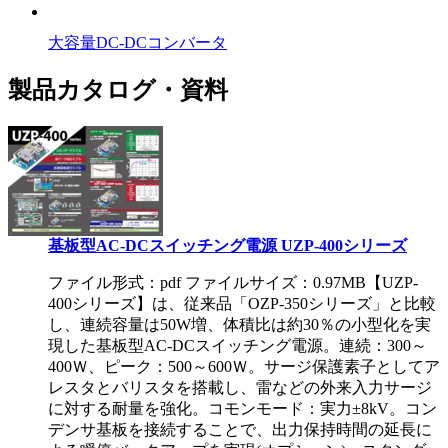
大容量DC-DCコンバータ
製品カタログ・資料
基板型AC-DCスイッチング電源 UZP-400シリーズ
ファイル形式：pdf ファイルサイズ：0.97MB
【UZP-
400シリーズ】は、従来品「OZP-350シリーズ」と比較
し、連続容量は50W増、体積比は約30％の小型化を実
現した基板型AC-DCスイッチング電源。連続：300～
400Ｗ、ピーク：500～600Ｗ。サージ保護素子としてア
レスタとバリスタを搭載し、雷などの外来入力サージ
に対する耐量を強化。コモンモード：実力±8kV。コン
デンサ基板を接続することで、出力保持時間の延長に