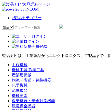
>
製品カテゴリー
製品ナビは、工業製品からエレクトロニクス、IT製品まで、
工作機械
機械工具/作業工具
産業用機械
物流・搬送・包装機器
化学機械
流体機器
機械要素
保安機器・安全対策機器
環境保全機器