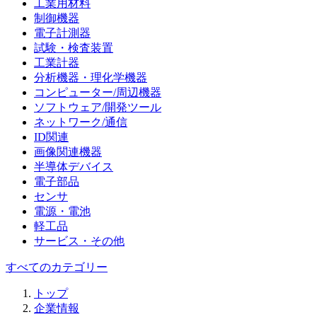
工業用材料
制御機器
電子計測器
試験・検査装置
工業計器
分析機器・理化学機器
コンピューター/周辺機器
ソフトウェア/開発ツール
ネットワーク/通信
ID関連
画像関連機器
半導体デバイス
電子部品
センサ
電源・電池
軽工品
サービス・その他
すべてのカテゴリー
トップ
企業情報