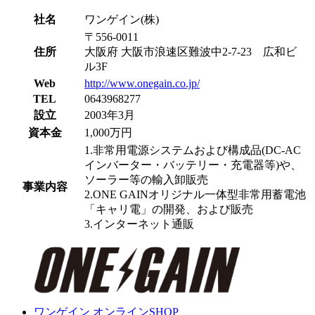
社名
ワンゲイン(株)
〒556-0011
住所
大阪府 大阪市浪速区難波中2-7-23 広和ビ
ル3F
Web
http://www.onegain.co.jp/
TEL
0643968277
設立
2003年3月
資本金
1,000万円
1.非常用電源システムおよび構成品(DC-AC
インバーター・バッテリー・充電器等)や、
ソーラー等の輸入卸販売
事業内容
2.ONE GAINオリジナル一体型非常用蓄電池
「キャリ電」の開発、および販売
3.インターネット通販
ワンゲイン オンラインSHOP