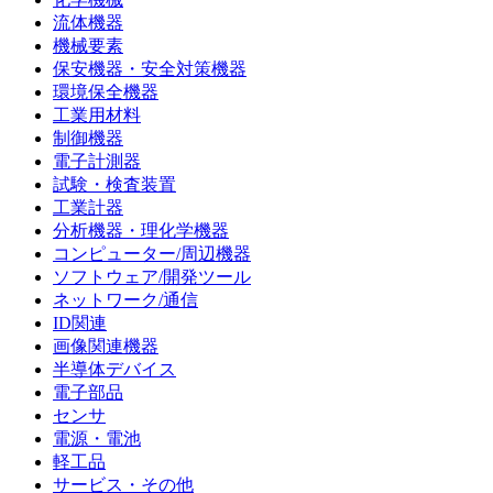
流体機器
機械要素
保安機器・安全対策機器
環境保全機器
工業用材料
制御機器
電子計測器
試験・検査装置
工業計器
分析機器・理化学機器
コンピューター/周辺機器
ソフトウェア/開発ツール
ネットワーク/通信
ID関連
画像関連機器
半導体デバイス
電子部品
センサ
電源・電池
軽工品
サービス・その他