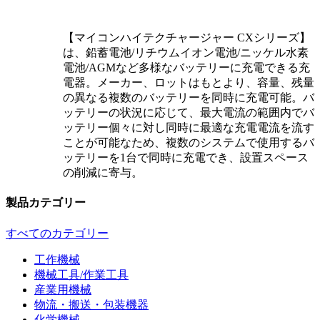
【マイコンハイテクチャージャー CXシリーズ】
は、鉛蓄電池/リチウムイオン電池/ニッケル水素
電池/AGMなど多様なバッテリーに充電できる充
電器。メーカー、ロットはもとより、容量、残量
の異なる複数のバッテリーを同時に充電可能。バ
ッテリーの状況に応じて、最大電流の範囲内でバ
ッテリー個々に対し同時に最適な充電電流を流す
ことが可能なため、複数のシステムで使用するバ
ッテリーを1台で同時に充電でき、設置スペース
の削減に寄与。
製品カテゴリー
すべてのカテゴリー
工作機械
機械工具/作業工具
産業用機械
物流・搬送・包装機器
化学機械