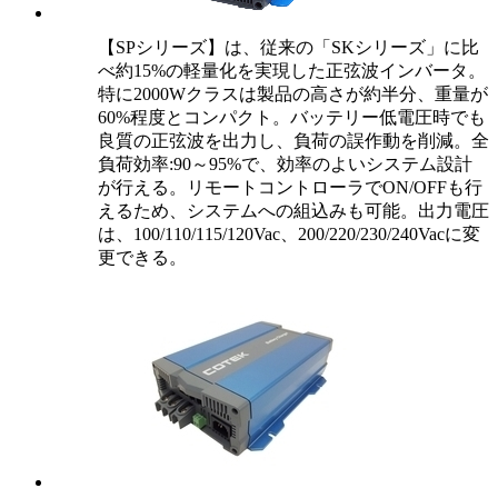
【SPシリーズ】は、従来の「SKシリーズ」に比
べ約15%の軽量化を実現した正弦波インバータ。
特に2000Wクラスは製品の高さが約半分、重量が
60%程度とコンパクト。バッテリー低電圧時でも
良質の正弦波を出力し、負荷の誤作動を削減。全
負荷効率:90～95%で、効率のよいシステム設計
が行える。リモートコントローラでON/OFFも行
えるため、システムへの組込みも可能。出力電圧
は、100/110/115/120Vac、200/220/230/240Vacに変
更できる。