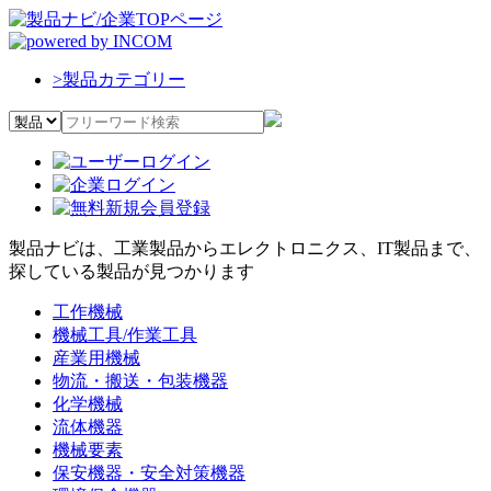
>
製品カテゴリー
製品ナビは、工業製品からエレクトロニクス、IT製品まで、
探している製品が見つかります
工作機械
機械工具/作業工具
産業用機械
物流・搬送・包装機器
化学機械
流体機器
機械要素
保安機器・安全対策機器