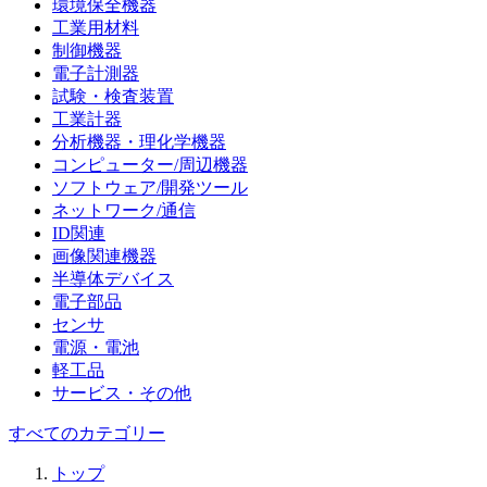
環境保全機器
工業用材料
制御機器
電子計測器
試験・検査装置
工業計器
分析機器・理化学機器
コンピューター/周辺機器
ソフトウェア/開発ツール
ネットワーク/通信
ID関連
画像関連機器
半導体デバイス
電子部品
センサ
電源・電池
軽工品
サービス・その他
すべてのカテゴリー
トップ