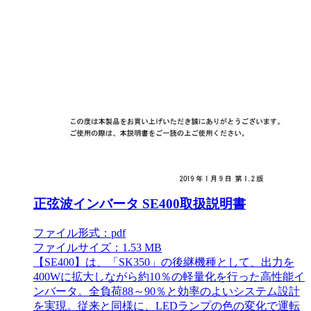
正弦波インバータ SE400取扱説明書
ファイル形式：pdf
ファイルサイズ：1.53 MB
【SE400】は、「SK350」の後継機種として、出力を
400Wに拡大しながら約10％の軽量化を行った高性能イ
ンバータ。全負荷88～90％と効率のよいシステム設計
を実現。従来と同様に、LEDランプの色の変化で運転