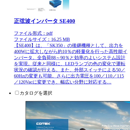
正弦波インバータ SE400
ファイル形式：pdf
ファイルサイズ：16.25 MB
【SE400】は、「SK350」の後継機種として、出力を
400Wに拡大しながら約10％の軽量化を行った高性能イ
ンバータ。全負荷88～90％と効率のよいシステム設計
を実現。従来と同様に、LEDランプの色の変化で運転
状況の確認が行える。また、外部スイッチによる50／
60Hzの変更も可能。さらに出力電圧を100／110／115
／120Vacに変更でき、幅広い分野に対応する…
カタログを選択