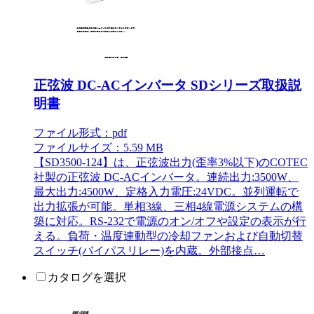
正弦波 DC-ACインバータ SDシリーズ取扱説
明書
ファイル形式：pdf
ファイルサイズ：5.59 MB
【SD3500-124】は、正弦波出力(歪率3%以下)のCOTEC
社製の正弦波 DC-ACインバータ。連続出力:3500W、
最大出力:4500W、定格入力電圧:24VDC。並列運転で
出力拡張が可能。単相3線、三相4線電源システムの構
築に対応。RS-232で電源のオン/オフや設定の表示が行
える。負荷・温度連動型の冷却ファンおよび自動切替
スイッチ(バイパスリレー)を内蔵。外部接点…
カタログを選択