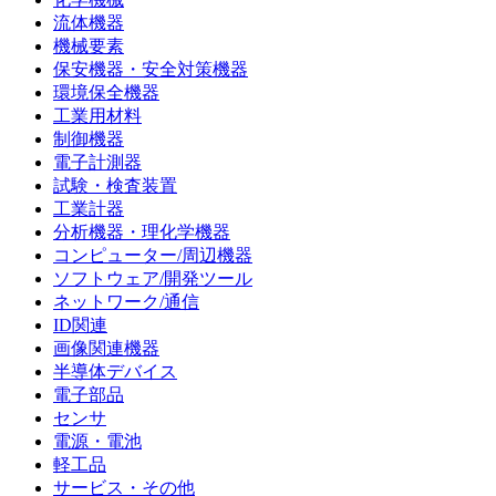
流体機器
機械要素
保安機器・安全対策機器
環境保全機器
工業用材料
制御機器
電子計測器
試験・検査装置
工業計器
分析機器・理化学機器
コンピューター/周辺機器
ソフトウェア/開発ツール
ネットワーク/通信
ID関連
画像関連機器
半導体デバイス
電子部品
センサ
電源・電池
軽工品
サービス・その他