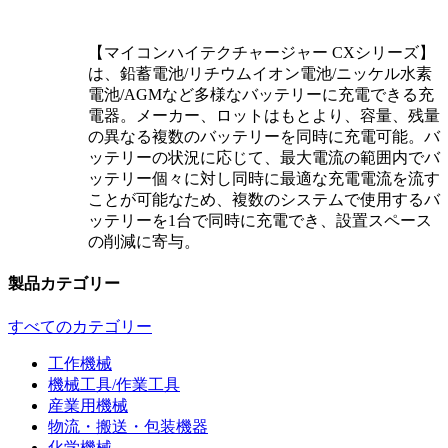
【マイコンハイテクチャージャー CXシリーズ】
は、鉛蓄電池/リチウムイオン電池/ニッケル水素
電池/AGMなど多様なバッテリーに充電できる充
電器。メーカー、ロットはもとより、容量、残量
の異なる複数のバッテリーを同時に充電可能。バ
ッテリーの状況に応じて、最大電流の範囲内でバ
ッテリー個々に対し同時に最適な充電電流を流す
ことが可能なため、複数のシステムで使用するバ
ッテリーを1台で同時に充電でき、設置スペース
の削減に寄与。
製品カテゴリー
すべてのカテゴリー
工作機械
機械工具/作業工具
産業用機械
物流・搬送・包装機器
化学機械