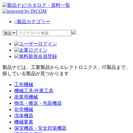
>
製品カテゴリー
製品ナビは、工業製品からエレクトロニクス、IT製品まで、
探している製品が見つかります
工作機械
機械工具/作業工具
産業用機械
物流・搬送・包装機器
化学機械
流体機器
機械要素
保安機器・安全対策機器