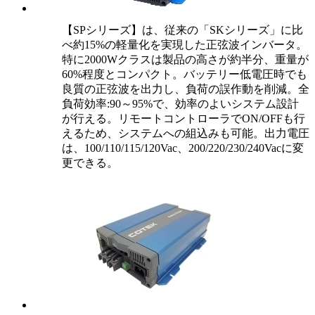
【SPシリーズ】は、従来の「SKシリーズ」に比
べ約15%の軽量化を実現した正弦波インバータ。
特に2000Wクラスは製品の高さが約半分、重量が
60%程度とコンパクト。バッテリー低電圧時でも
良質の正弦波を出力し、負荷の誤作動を削減。全
負荷効率:90～95%で、効率のよいシステム設計
が行える。リモートコントローラでON/OFFも行
えるため、システムへの組込みも可能。出力電圧
は、100/110/115/120Vac、200/220/230/240Vacに変
更できる。