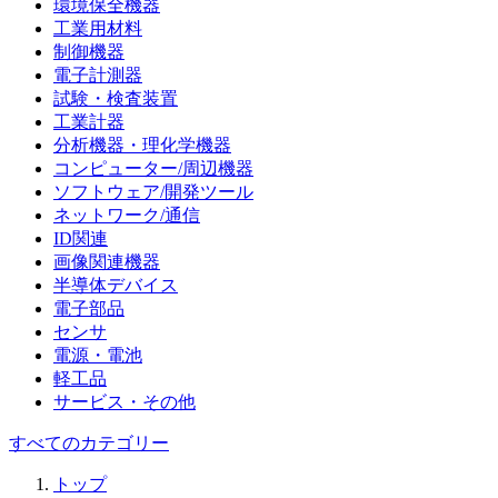
環境保全機器
工業用材料
制御機器
電子計測器
試験・検査装置
工業計器
分析機器・理化学機器
コンピューター/周辺機器
ソフトウェア/開発ツール
ネットワーク/通信
ID関連
画像関連機器
半導体デバイス
電子部品
センサ
電源・電池
軽工品
サービス・その他
すべてのカテゴリー
トップ