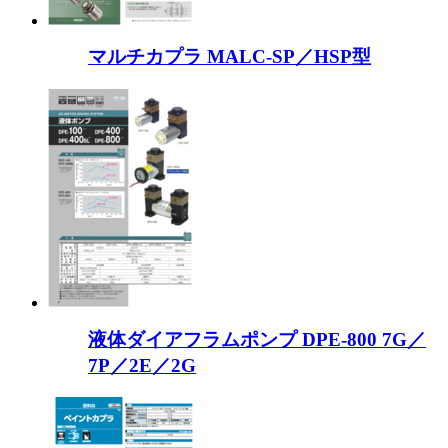
マルチカプラ MALC-SP／HSP型
液体ダイアフラムポンプ DPE-800 7G／
7P／2E／2G