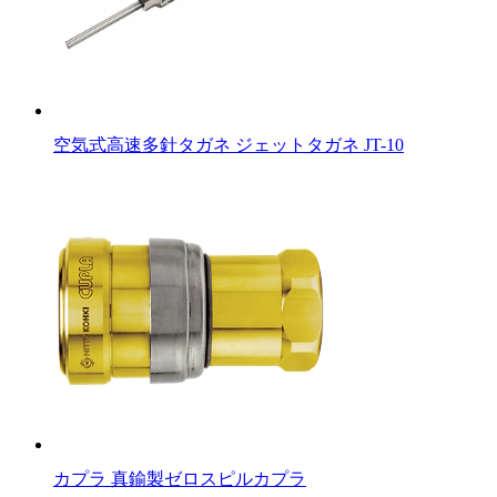
空気式高速多針タガネ ジェットタガネ JT-10
カプラ 真鍮製ゼロスピルカプラ