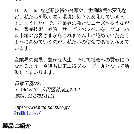
IT、AI、IoTなど新技術の台頭や、労働環境の変化な
ど、私たちを取り巻く環境は刻々と変化していきま
す。こうした中で、産業界の新たなニーズを捉えなが
ら、製品技術、品質、サービスのレベルを、グローバ
ル市場のお客さまからこれまで以上に認めていただく
ように高めていくのが、私たちの使命であると考えて
います。
産業界の発展、豊かな人生、そして社会への貢献につ
ながるよう、今後も日東工器グループ一丸となって活
動してまいります。
日東工器(株)
〒 146-8555 大田区仲池上2-9-4
電話 : 03-3755-1111
https://www.nitto-kohki.co.jp/
詳細はこちら
製品ご紹介