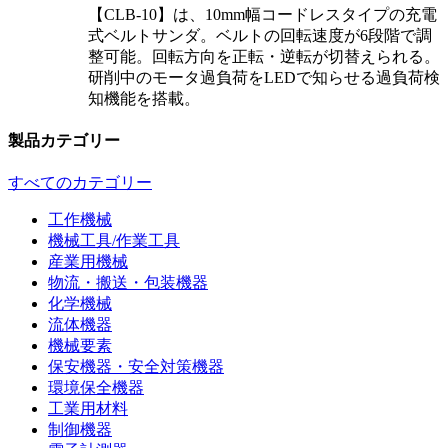
【CLB-10】は、10mm幅コードレスタイプの充電
式ベルトサンダ。ベルトの回転速度が6段階で調
整可能。回転方向を正転・逆転が切替えられる。
研削中のモータ過負荷をLEDで知らせる過負荷検
知機能を搭載。
製品カテゴリー
すべてのカテゴリー
工作機械
機械工具/作業工具
産業用機械
物流・搬送・包装機器
化学機械
流体機器
機械要素
保安機器・安全対策機器
環境保全機器
工業用材料
制御機器