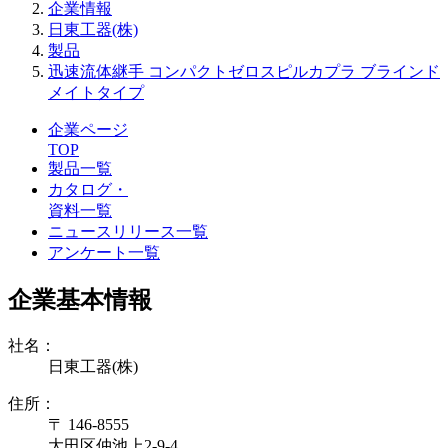
企業情報
日東工器(株)
製品
迅速流体継手 コンパクトゼロスピルカプラ ブラインド
メイトタイプ
企業ページ
TOP
製品一覧
カタログ・
資料一覧
ニュースリリース一覧
アンケート一覧
企業基本情報
社名：
日東工器(株)
住所：
〒 146-8555
大田区仲池上2-9-4