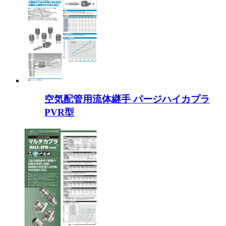
空気配管用流体継手 パージハイカプラ
PVR型