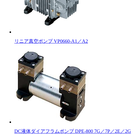
リニア真空ポンプ VP0660-A1／A2
DC液体ダイアフラムポンプ DPE-800 7G／7P／2E／2G