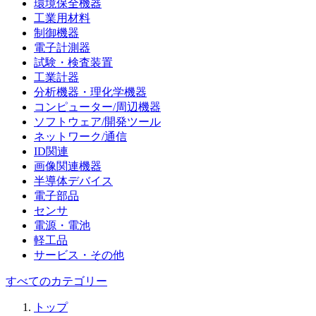
環境保全機器
工業用材料
制御機器
電子計測器
試験・検査装置
工業計器
分析機器・理化学機器
コンピューター/周辺機器
ソフトウェア/開発ツール
ネットワーク/通信
ID関連
画像関連機器
半導体デバイス
電子部品
センサ
電源・電池
軽工品
サービス・その他
すべてのカテゴリー
トップ