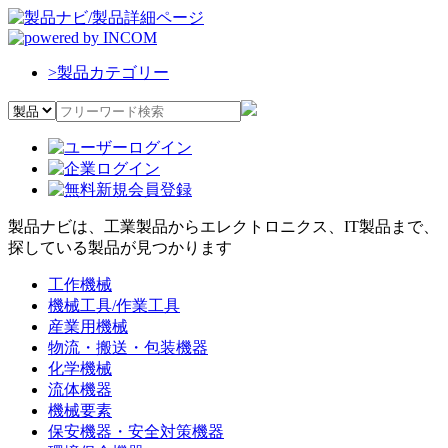
>
製品カテゴリー
製品ナビは、工業製品からエレクトロニクス、IT製品まで、
探している製品が見つかります
工作機械
機械工具/作業工具
産業用機械
物流・搬送・包装機器
化学機械
流体機器
機械要素
保安機器・安全対策機器