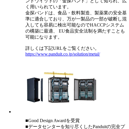
ンドウイットの「金探バンド」として知られ、広
く用いられています。
金探バンドは、食品・飲料製造、製薬業の安全基
準に適合しており、万が一製品の一部が破断し混
入しても容易に検出可能なのでHACCPシステム
の構築に最適、 EU食品安全法制を満たすことも
可能になります。
詳しくは下記URLをご覧ください。
https://www.panduit.co.jp/solution/metal/
■Good Design Awardを受賞
■データセンターを知り尽くしたPanduitの完全プ