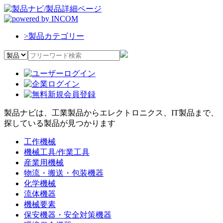
>
製品カテゴリー
製品ナビは、工業製品からエレクトロニクス、IT製品まで、
探している製品が見つかります
工作機械
機械工具/作業工具
産業用機械
物流・搬送・包装機器
化学機械
流体機器
機械要素
保安機器・安全対策機器