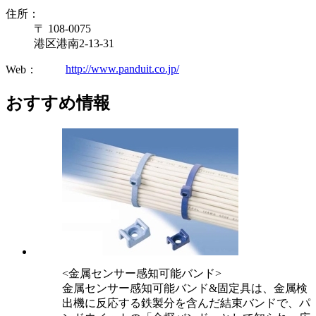
住所：
〒 108-0075
港区港南2-13-31
http://www.panduit.co.jp/
Web：
おすすめ情報
<金属センサー感知可能バンド>
金属センサー感知可能バンド&固定具は、金属検
出機に反応する鉄製分を含んだ結束バンドで、パ