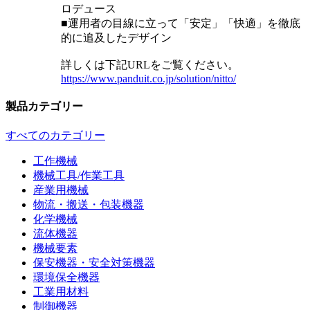
ロデュース
■運用者の目線に立って「安定」「快適」を徹底
的に追及したデザイン
詳しくは下記URLをご覧ください。
https://www.panduit.co.jp/solution/nitto/
製品カテゴリー
すべてのカテゴリー
工作機械
機械工具/作業工具
産業用機械
物流・搬送・包装機器
化学機械
流体機器
機械要素
保安機器・安全対策機器
環境保全機器
工業用材料
制御機器