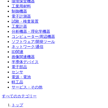
環境保全機器
工業用材料
制御機器
電子計測器
試験・検査装置
工業計器
分析機器・理化学機器
コンピューター/周辺機器
ソフトウェア/開発ツール
ネットワーク/通信
ID関連
画像関連機器
半導体デバイス
電子部品
センサ
電源・電池
軽工品
サービス・その他
すべてのカテゴリー
トップ