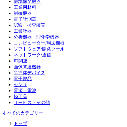
環境保全機器
工業用材料
制御機器
電子計測器
試験・検査装置
工業計器
分析機器・理化学機器
コンピューター/周辺機器
ソフトウェア/開発ツール
ネットワーク/通信
ID関連
画像関連機器
半導体デバイス
電子部品
センサ
電源・電池
軽工品
サービス・その他
すべてのカテゴリー
トップ