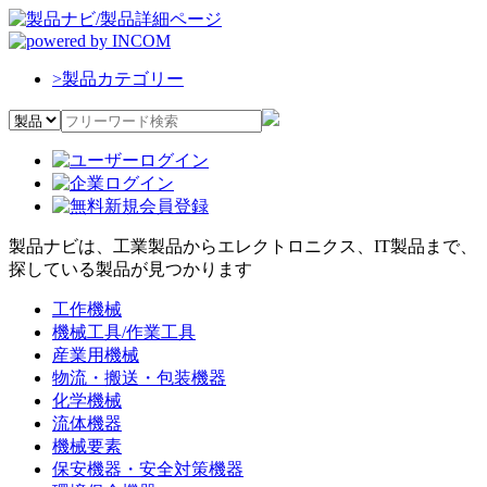
>
製品カテゴリー
製品ナビは、工業製品からエレクトロニクス、IT製品まで、
探している製品が見つかります
工作機械
機械工具/作業工具
産業用機械
物流・搬送・包装機器
化学機械
流体機器
機械要素
保安機器・安全対策機器