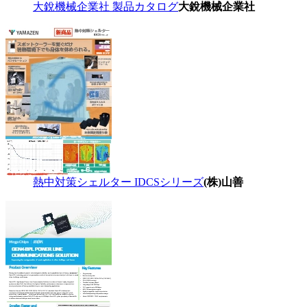
大銳機械企業社 製品カタログ
大銳機械企業社
熱中対策シェルター IDCSシリーズ
(株)山善