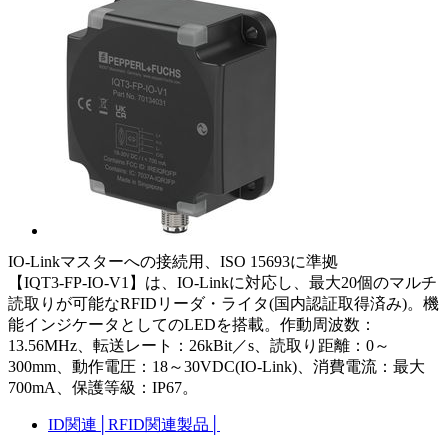
IO-Linkマスターへの接続用、ISO 15693に準拠
【IQT3-FP-IO-V1】は、IO-Linkに対応し、最大20個のマルチ
読取りが可能なRFIDリーダ・ライタ(国内認証取得済み)。機
能インジケータとしてのLEDを搭載。作動周波数：
13.56MHz、転送レート：26kBit／s、読取り距離：0～
300mm、動作電圧：18～30VDC(IO-Link)、消費電流：最大
700mA、保護等級：IP67。
ID関連
│
RFID関連製品
│