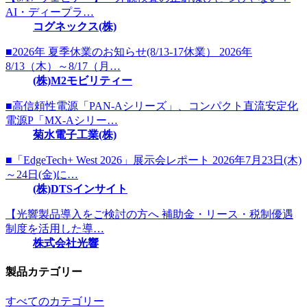
AI・ディープラ…
コグネックス(株)
■2026年 夏季休業のお知らせ(8/13-17休業） 2026年
8/13（木）～8/17（月…
(株)M2モビリティー
■高信頼性電源「PAN-Aシリーズ」、コンパクト直流安定化
電源P「MX-Aシリー…
菊水電子工業(株)
■「EdgeTech+ West 2026」展示会レポート 2026年7月23日(木)
～24日(金)に…
(株)DTSインサイト
【光響製品導入をご検討の方へ 補助金・リース・税制優遇
制度を活用した導…
株式会社光響
製品カテゴリー
すべてのカテゴリー