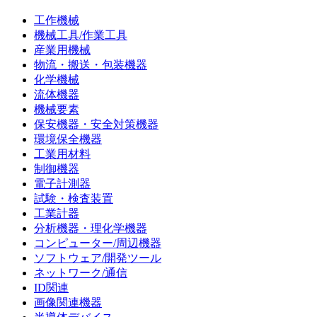
工作機械
機械工具/作業工具
産業用機械
物流・搬送・包装機器
化学機械
流体機器
機械要素
保安機器・安全対策機器
環境保全機器
工業用材料
制御機器
電子計測器
試験・検査装置
工業計器
分析機器・理化学機器
コンピューター/周辺機器
ソフトウェア/開発ツール
ネットワーク/通信
ID関連
画像関連機器