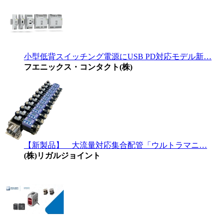
小型低背スイッチング電源にUSB PD対応モデル新…
フエニックス・コンタクト(株)
【新製品】 大流量対応集合配管「ウルトラマニ…
(株)リガルジョイント