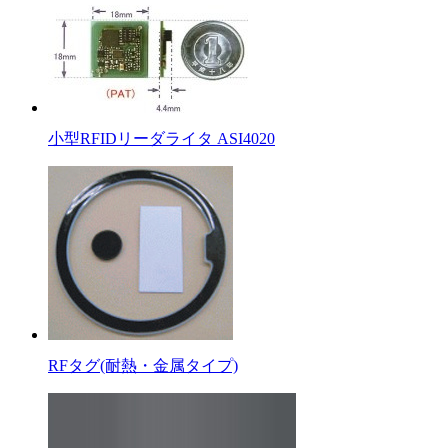
小型RFIDリーダライタ ASI4020
RFタグ(耐熱・金属タイプ)