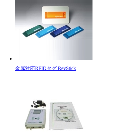
金属対応RFIDタグ RevStick