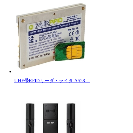
UHF帯RFIDリーダ・ライタ A528…