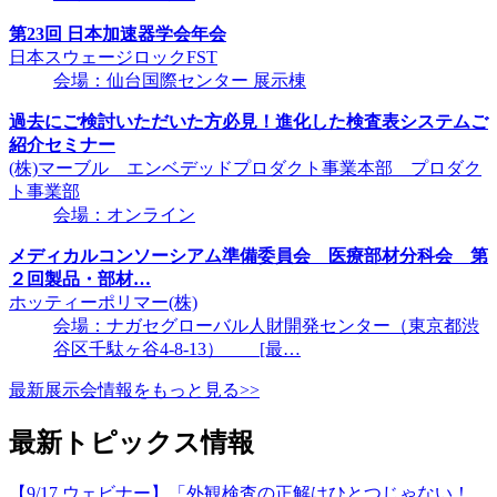
第23回 日本加速器学会年会
日本スウェージロックFST
会場：仙台国際センター 展示棟
過去にご検討いただいた方必見！進化した検査表システムご
紹介セミナー
(株)マーブル エンベデッドプロダクト事業本部 プロダク
ト事業部
会場：オンライン
メディカルコンソーシアム準備委員会 医療部材分科会 第
２回製品・部材…
ホッティーポリマー(株)
会場：ナガセグローバル人財開発センター（東京都渋
谷区千駄ヶ谷4-8-13） [最…
最新展示会情報をもっと見る>>
最新トピックス情報
【9/17 ウェビナー】「外観検査の正解はひとつじゃない！