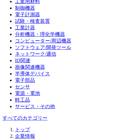
工業用材料
制御機器
電子計測器
試験・検査装置
工業計器
分析機器・理化学機器
コンピューター/周辺機器
ソフトウェア/開発ツール
ネットワーク/通信
ID関連
画像関連機器
半導体デバイス
電子部品
センサ
電源・電池
軽工品
サービス・その他
すべてのカテゴリー
トップ
企業情報