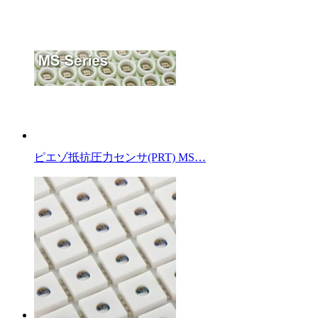
ピエゾ抵抗圧力センサ(PRT) MS…