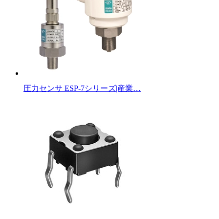
圧力センサ ESP-7シリーズ|産業…