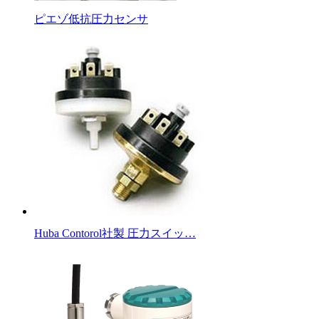
ピエゾ低抗圧力センサ
Huba Contorol社製 圧力スイッ…