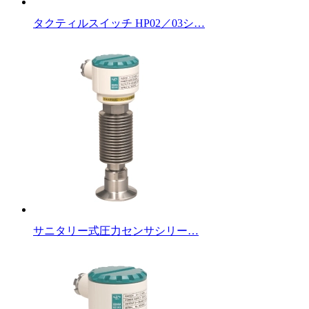
タクティルスイッチ HP02／03シ…
サニタリー式圧力センサシリー…