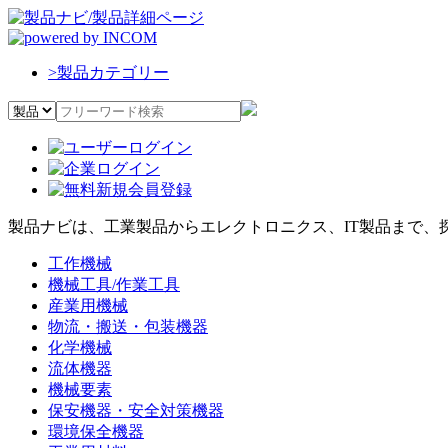
>
製品カテゴリー
製品ナビは、工業製品からエレクトロニクス、IT製品まで、
工作機械
機械工具/作業工具
産業用機械
物流・搬送・包装機器
化学機械
流体機器
機械要素
保安機器・安全対策機器
環境保全機器