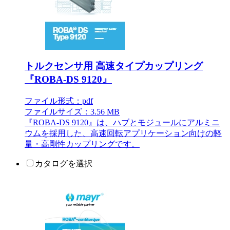
トルクセンサ用 高速タイプカップリング
『ROBA-DS 9120』
ファイル形式：pdf
ファイルサイズ：3.56 MB
『ROBA-DS 9120』は、ハブとモジュールにアルミニ
ウムを採用した、高速回転アプリケーション向けの軽
量・高剛性カップリングです。
カタログを選択