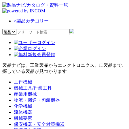
>
製品カテゴリー
製品ナビは、工業製品からエレクトロニクス、IT製品まで、
探している製品が見つかります
工作機械
機械工具/作業工具
産業用機械
物流・搬送・包装機器
化学機械
流体機器
機械要素
保安機器・安全対策機器