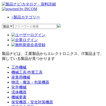
>
製品カテゴリー
製品ナビは、工業製品からエレクトロニクス、IT製品まで、
探している製品が見つかります
工作機械
機械工具/作業工具
産業用機械
物流・搬送・包装機器
化学機械
流体機器
機械要素
保安機器・安全対策機器