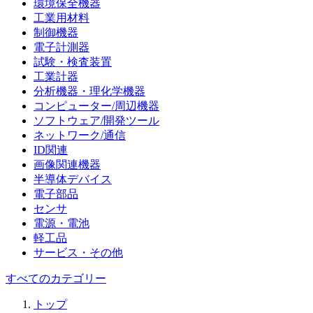
環境保全機器
工業用材料
制御機器
電子計測器
試験・検査装置
工業計器
分析機器・理化学機器
コンピューター/周辺機器
ソフトウェア/開発ツール
ネットワーク/通信
ID関連
画像関連機器
半導体デバイス
電子部品
センサ
電源・電池
軽工品
サービス・その他
すべてのカテゴリー
トップ